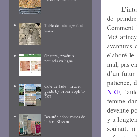
L’int
de peindre
Table de fête argent et
Comment l
blanc
McCartney,
aventures 
élaboré le
Onatera, produits
naturels en ligne
mal, pas en
d’un futur
patience, 
Côte de Jade : Travel
NRF
, l’au
guide by From Soph to
You
femme dans
devenue poi
Beauté : découvertes de
y a longtem
la box Blissim
souhait, n