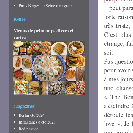
Paris Berges de Seine rive gauche
Il peut par
forte raiso
Relire
très triste
Menus de printemps divers et
C’est plus
variés
étrange, fa
soi.
Pas questio
pour avoir
à mes jours
une chanso
« The Bend
s’éteindre
Magazines
déroule le
Berlin été 2024
Instantanés d'été 2023
love ». Je 
Red passion
tout simple