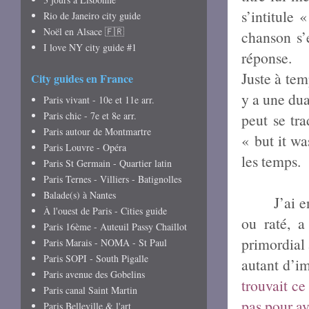
s’intitule
Rio de Janeiro city guide
Noël en Alsace 🇫🇷
chanson s’e
I love NY city guide #1
réponse.
Juste à te
City guides en France
y a une dua
Paris vivant - 10e et 11e arr.
Paris chic - 7e et 8e arr.
peut se tra
Paris autour de Montmartre
« but it wa
Paris Louvre - Opéra
les temps.
Paris St Germain - Quartier latin
Paris Ternes - Villiers - Batignolles
Balade(s) à Nantes
J’ai 
À l'ouest de Paris - Cities guide
ou raté, a
Paris 16ème - Auteuil Passy Chaillot
primordial
Paris Marais - NOMA - St Paul
Paris SOPI - South Pigalle
autant d’i
Paris avenue des Gobelins
trouvait ce
Paris canal Saint Martin
pas pour av
Paris Belleville & l'art