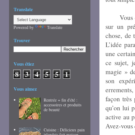
Translate
Vous 
sur un pré
Powered by
Translate
chose,
de tr
Trouver
L’idée para
une certai
ce sujet,
Vous étiez
magie » deu
8
3
4
5
5
1
son expér
Vous aimez
errements,
façon très 
Rentrée + fin d'été :
accessoires et produits
qu’on lui 
de beauté
active au p
Avez-vous 
Cuisine : Délicieux pain
irlandais fait maison