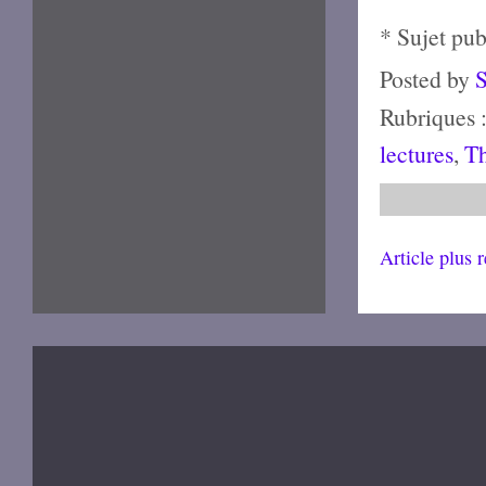
* Sujet pu
Posted by
Rubriques 
lectures
,
Th
Article plus 