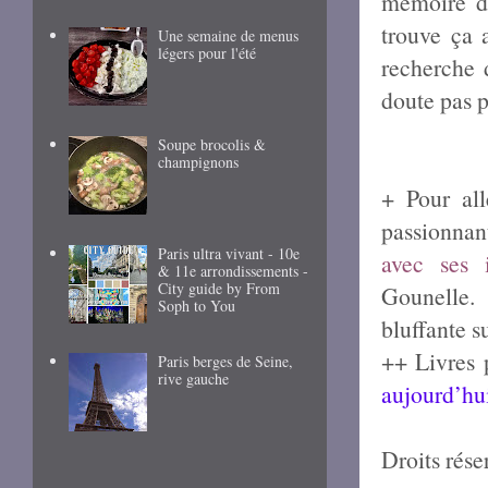
mémoire de
trouve ça 
Une semaine de menus
légers pour l'été
recherche d
doute pas 
Soupe brocolis &
champignons
+ Pour all
passionna
Paris ultra vivant - 10e
avec ses i
& 11e arrondissements -
City guide by From
Gounelle.
Soph to You
bluffante s
++ Livres 
Paris berges de Seine,
rive gauche
aujourd’hui
Droits rése