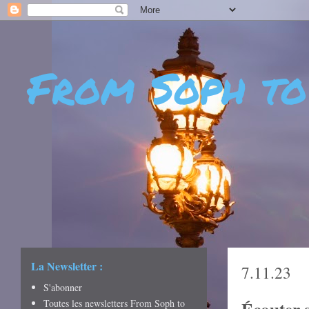
From Soph to
- DÉCOUVERTES - CUL
CRÉATIVITÉ - ART DE 
La Newsletter :
7.11.23
S'abonner
Toutes les newsletters From Soph to