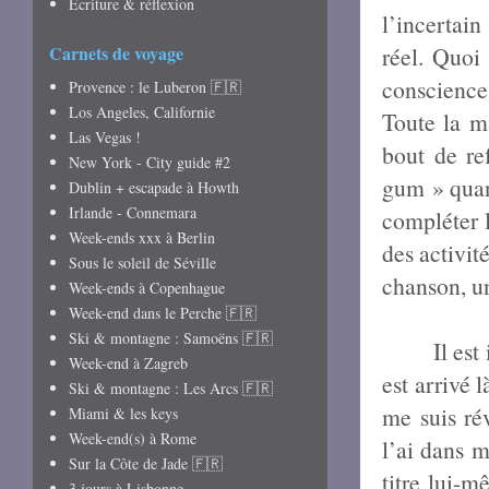
Écriture & réflexion
l’incertain
Carnets de voyage
réel. Quoi
conscience
Provence : le Luberon 🇫🇷
Los Angeles, Californie
Toute la ma
Las Vegas !
bout de re
New York - City guide #2
gum » quand
Dublin + escapade à Howth
Irlande - Connemara
compléter l
Week-ends xxx à Berlin
des activit
Sous le soleil de Séville
chanson, un
Week-ends à Copenhague
Week-end dans le Perche 🇫🇷
Ski & montagne : Samoëns 🇫🇷
Il es
Week-end à Zagreb
est arrivé l
Ski & montagne : Les Arcs 🇫🇷
me suis ré
Miami & les keys
Week-end(s) à Rome
l’ai dans m
Sur la Côte de Jade 🇫🇷
titre lui-
3 jours à Lisbonne