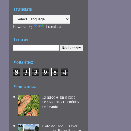
Translate
Powered by
Translate
Trouver
Vous étiez
8
3
3
9
8
4
Vous aimez
Rentrée + fin d'été :
accessoires et produits
de beauté
Côte de Jade : Travel
guide by From Soph to