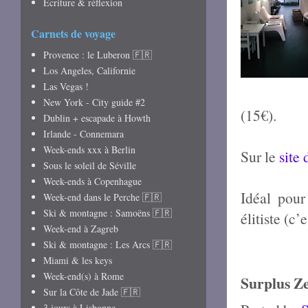
Écriture & réflexion
Carnets de voyage
Provence : le Luberon 🇫🇷
Los Angeles, Californie
Las Vegas !
New York - City guide #2
(15€).
Dublin + escapade à Howth
Irlande - Connemara
Week-ends xxx à Berlin
Sur le
site 
Sous le soleil de Séville
Week-ends à Copenhague
Idéal pour
Week-end dans le Perche 🇫🇷
Ski & montagne : Samoëns 🇫🇷
élitiste (c’
Week-end à Zagreb
Ski & montagne : Les Arcs 🇫🇷
Miami & les keys
Week-end(s) à Rome
Surplus Z
Sur la Côte de Jade 🇫🇷
3 jours à Lisbonne