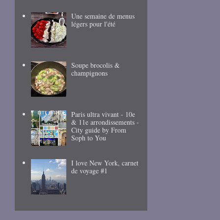
Une semaine de menus
légers pour l'été
Soupe brocolis &
champignons
Paris ultra vivant - 10e
& 11e arrondissements -
City guide by From
Soph to You
I love New York, carnet
de voyage #1