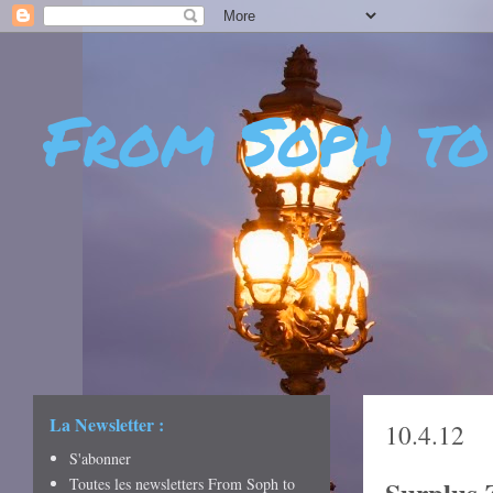
From Soph to
- DÉCOUVERTES - CUL
CRÉATIVITÉ - ART DE 
La Newsletter :
10.4.12
S'abonner
Toutes les newsletters From Soph to