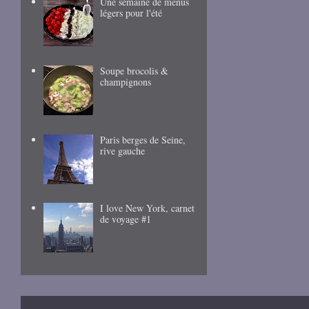
Une semaine de menus
légers pour l'été
Soupe brocolis &
champignons
Paris berges de Seine,
rive gauche
I love New York, carnet
de voyage #1