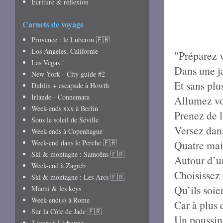
Écriture & réflexion
Carnets de voyage
Provence : le Luberon 🇫🇷
Los Angeles, Californie
"Préparez v
Las Vegas !
Dans une ja
New York - City guide #2
Et sans plu
Dublin + escapade à Howth
Irlande - Connemara
Allumez vo
Week-ends xxx à Berlin
Prenez de 
Sous le soleil de Séville
Versez dans
Week-ends à Copenhague
Week-end dans le Perche 🇫🇷
Quatre mai
Ski & montagne : Samoëns 🇫🇷
Autour d’u
Week-end à Zagreb
Choisissez
Ski & montagne : Les Arcs 🇫🇷
Qu’ils soie
Miami & les keys
Week-end(s) à Rome
Car à plus 
Sur la Côte de Jade 🇫🇷
Un poussin 
3 jours à Lisbonne