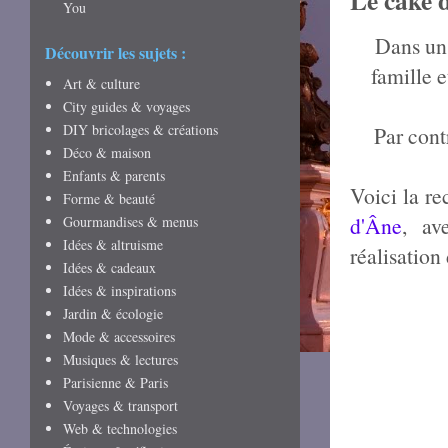
Le cake 
You
Dans un
Découvrir les sujets :
famille 
Art & culture
City guides & voyages
DIY bricolages & créations
Par cont
Déco & maison
Enfants & parents
Voici la re
Forme & beauté
d'Âne
, av
Gourmandises & menus
Idées & altruisme
réalisation 
Idées & cadeaux
Idées & inspirations
Jardin & écologie
Mode & accessoires
Musiques & lectures
Parisienne & Paris
Voyages & transport
Web & technologies