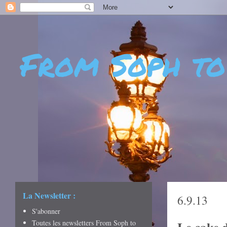
From Soph to
- DÉCOUVERTES - CUL
CRÉATIVITÉ - ART DE 
La Newsletter :
6.9.13
S'abonner
Toutes les newsletters From Soph to