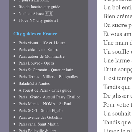
Un bol enti
Rio de Janeiro city guide
Noël en Alsace 🇫🇷
Bien crémeu
I love NY city guide #1
sucre
De
p
Et vous a
City guides en France
Une main 
Paris vivant - 10e et 11e arr.
Paris chic - 7e et 8e arr.
Un souffle 
Paris autour de Montmartre
Une larme 
Paris Louvre - Opéra
Et un soup
Paris St Germain - Quartier latin
Il est temp
Paris Ternes - Villiers - Batignolles
Balade(s) à Nantes
Tandis que
À l'ouest de Paris - Cities guide
De glisser 
Paris 16ème - Auteuil Passy Chaillot
Pour votre 
Paris Marais - NOMA - St Paul
Paris SOPI - South Pigalle
Un souhait
Paris avenue des Gobelins
Tandis que 
Paris canal Saint Martin
Lissez le p
Paris Belleville & l'art