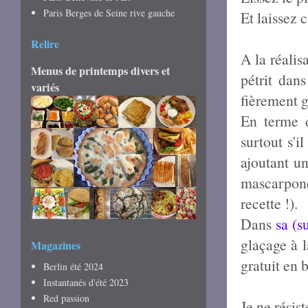
Paris Berges de Seine rive gauche
Et laissez 
Relire
A la réalis
Menus de printemps divers et
pétrit dan
variés
fièrement g
En terme d
surtout s'i
ajoutant u
mascarpon
recette !).
Dans
sa (s
glaçage à 
Magazines
gratuit en 
Berlin été 2024
Instantanés d'été 2023
Red passion
Je ne résis