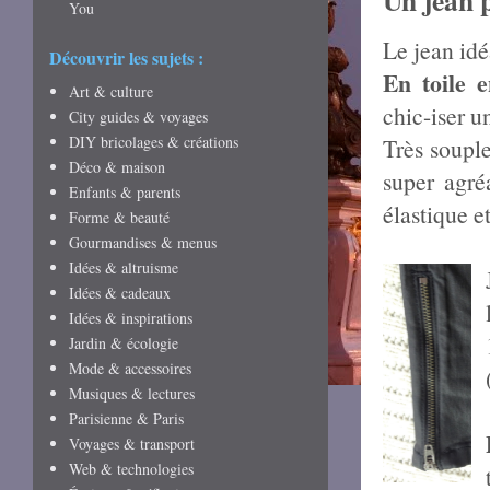
Un jean p
You
Le jean idé
Découvrir les sujets :
En toile e
Art & culture
chic-iser u
City guides & voyages
DIY bricolages & créations
Très souple
Déco & maison
super agré
Enfants & parents
élastique e
Forme & beauté
Gourmandises & menus
Idées & altruisme
Idées & cadeaux
Idées & inspirations
Jardin & écologie
Mode & accessoires
Musiques & lectures
Parisienne & Paris
Voyages & transport
Web & technologies