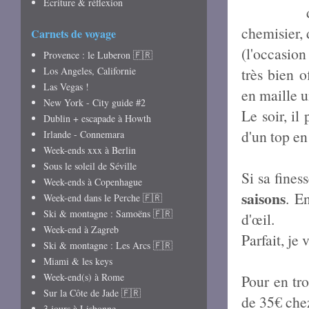
Écriture & réflexion
chemisier, 
Carnets de voyage
(l'occasion
Provence : le Luberon 🇫🇷
Los Angeles, Californie
très bien 
Las Vegas !
en maille u
New York - City guide #2
Le soir, il
Dublin + escapade à Howth
d'un top en
Irlande - Connemara
Week-ends xxx à Berlin
Sous le soleil de Séville
Si sa fines
Week-ends à Copenhague
saisons
. E
Week-end dans le Perche 🇫🇷
Ski & montagne : Samoëns 🇫🇷
d'œil.
Week-end à Zagreb
Parfait, je v
Ski & montagne : Les Arcs 🇫🇷
Miami & les keys
Week-end(s) à Rome
Pour en tro
Sur la Côte de Jade 🇫🇷
de 35€ ch
3 jours à Lisbonne