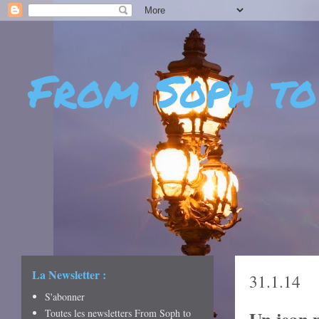
From Soph to
- DÉCOUVERTES - CUL
CRÉATIVITÉ - ART DE 
La Newsletter :
31.1.14
S'abonner
Toutes les newsletters From Soph to