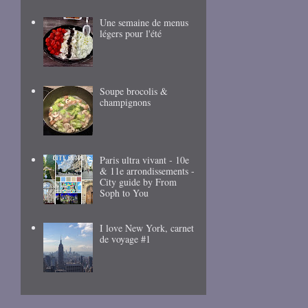
Une semaine de menus
légers pour l'été
Soupe brocolis &
champignons
Paris ultra vivant - 10e
& 11e arrondissements -
City guide by From
Soph to You
I love New York, carnet
de voyage #1