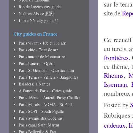
sur le terr
Rio de Janeiro city guide
site de
Repo
Noël en Alsace 🇫🇷
I love NY city guide #1
City guides en France
Ce recueil
Paris vivant - 10e et 11e arr.
culturels, 
Paris chic - 7e et 8e arr.
frontières
.
Paris autour de Montmartre
Paris Louvre - Opéra
ce thème,
Paris St Germain - Quartier latin
Rheims
,
M
Paris Ternes - Villiers - Batignolles
Isserman
,
Balade(s) à Nantes
À l'ouest de Paris - Cities guide
nombreux au
Paris 16ème - Auteuil Passy Chaillot
Posted by
Paris Marais - NOMA - St Paul
Paris SOPI - South Pigalle
Rubriques 
Paris avenue des Gobelins
cadeaux
,
I
Paris canal Saint Martin
Paris Belleville & l'art