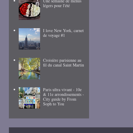
Une semaine de menus
légers pour l'été
I love New York, carnet
de voyage #1
Croisière parisienne au
fil du canal Saint Martin
Paris ultra vivant - 10e
& 11e arrondissements -
City guide by From
Soph to You