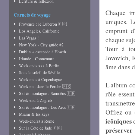
Écriture & réflexion
Chaque ima
Carnets de voyage
uniques. L
Provence : le Luberon 🇫🇷
emprunt d
Los Angeles, Californie
Las Vegas !
chaque suj
New York - City guide #2
Tour à to
Dublin + escapade à Howth
Jovovich, 
Irlande - Connemara
âme dans de
Week-ends xxx à Berlin
Sous le soleil de Séville
Week-ends à Copenhague
L'album c
Week-end dans le Perche 🇫🇷
rôle essen
Ski & montagne : Samoëns 🇫🇷
Week-end à Zagreb
transmettre
Ski & montagne : Les Arcs 🇫🇷
Offrez ou 
Miami & les keys
icôniques
d
Week-end(s) à Rome
Sur la Côte de Jade 🇫🇷
préserver 
3 jours à Lisbonne