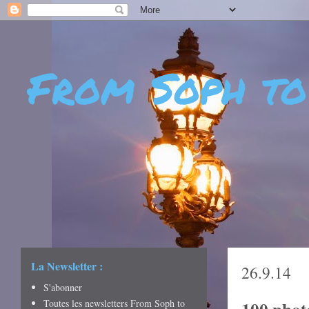
From Soph to
- DÉCOUVERTES - CUL
CRÉATIVITÉ - ART DE 
La Newsletter :
26.9.14
S'abonner
Toutes les newsletters From Soph to