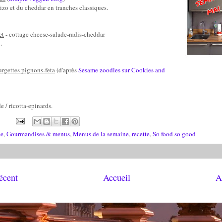
orizo et du cheddar en tranches classiques.
et
- cottage cheese-salade-radis-cheddar
.
urgettes pignons-feta
(d'après
Sesame zoodles sur Cookies and
 / ricotta-epinards.
ne
,
Gourmandises & menus
,
Menus de la semaine
,
recette
,
So food so good
récent
Accueil
A