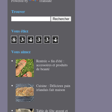
Powered by
Translate
Trouver
Vous étiez
8
3
4
3
3
4
Vous aimez
Rentrée + fin d'été :
accessoires et produits
de beauté
Cuisine : Délicieux pain
irlandais fait maison
Table de fête argent et