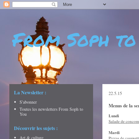
From Soph to
- DÉCOUVERTES - CULTURE - CITY GUIDES - VOYAGES
La Newsletter :
22.5.15
S'abonner
Menus de la s
Toutes les newsletters From Soph to
You
Lundi
Salade de concomb
Découvrir les sujets :
Mardi
Art & culture
Pizzas de courget