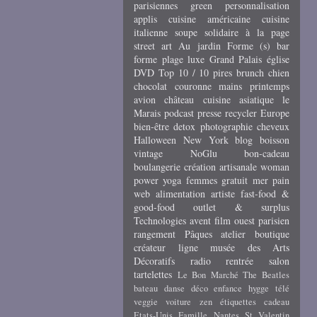
parisiennes
green
personnalisation
applis
cuisine américaine
cuisine
italienne
soupe
solidaire
à la page
street art
Au jardin
Forme (s)
bar
forme
plage
luxe
Grand Palais
église
DVD
Top 10 / 10 pires
brunch
chien
chocolat
couronne
mains
printemps
avion
château
cuisine asiatique
le
Marais
podcast
presse
recycler
Europe
bien-être
detox
photographie
cheveux
Halloween
New York
blog
boisson
vintage
NoGlu
bon-cadeau
boulangerie
création artisanale
woman
power
yoga
femmes
gratuit
mer
pain
web
alimentation
artiste
fast-food &
good-food
outlet & surplus
Technologies
avent
film
ouest parisien
rangement
Pâques
atelier
boutique
créateur
ligne
musée des Arts
Décoratifs
radio
rentrée
salon
tartelettes
Le Bon Marché
The Beatles
bateau
danse
déco
enfance
hygge
télé
veggie
voiture
zen
étiquettes cadeau
Etats-Unis
Famille
Nantes
St Valentin