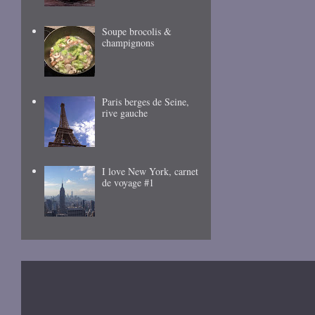
Soupe brocolis &
champignons
Paris berges de Seine,
rive gauche
I love New York, carnet
de voyage #1