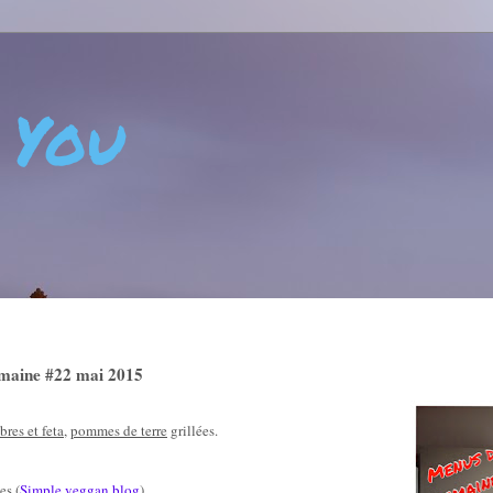
 You
 - CRÉATIVITÉ - ART DE VIVRE - BIEN-ÊTRE - POSITIVIT
emaine #22 mai 2015
res et feta
,
pommes de terre
grillées.
tes
(
Simple veggan blog
)