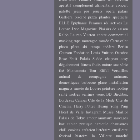
apéritif
complément alimentaire
concert
galette
jean
jeu
jouets
opéra
palais
Galliera
piscine
pizza
plantes
spectacle
ELLE
Epiphanie
Femmes ré/ actives
Le
Louvre
Lyon
Magazine
Plaisirs de saison
Ralph Lauren
Vuitton
centre commercial
masking tape
montagne
musée Carnavalet
photo
pâtes
ski
temps
théâtre
Berlin
Courson
Fondation Louis Vuitton
Octobre
Rose
Petit Palais
Suède
chapeau
cosy
déguisement
fitness
fruits
nature
sac
série
thé
Monumenta
Tour Eiffel
Versailles
animal de compagnie
animaux
domestiques
barbecue
glace
installation
magnets
musée du Louvre
peinture
rooftop
santé
sorties
verrines
vœux
BD
Birchbox
Bordeaux
Cannes
Cité de la Mode
Cité du
Cinéma
Harry Potter
Huang Yong Ping
Hôtel de Ville
Instagram
Musée Maillol
Palais de Tokyo
amour
animaux sauvages
box
cahier pratique
canicule
chaussures
chill
cookies
création littéraire
cueillette
festival
histoire
la Villette
marché