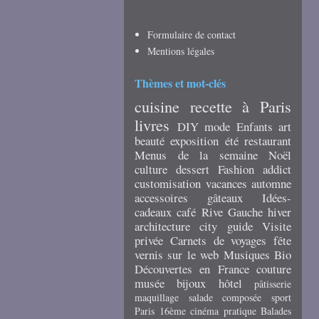
Formulaire de contact
Mentions légales
Thèmes et mot-clés
cuisine
recette
à Paris
livres
DIY
mode
Enfants
art
beauté
exposition
été
restaurant
Menus de la semaine
Noël
culture
dessert
Fashion addict
customisation
vacances
automne
accessoires
gâteaux
Idées-
cadeaux
café
Rive Gauche
hiver
architecture
city guide
Visite
privée
Carnets de voyages
fête
vernis
sur le web
Musiques
Bio
Découvertes en France
couture
musée
bijoux
hôtel
pâtisserie
maquillage
salade composée
sport
Paris 16ème
cinéma
pratique
Balades