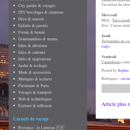
J'ai utilisé du ch
City guides & voyages
DIY bricolages & créations
Mercredi
Déco & maison
Midi :
Tacos poul
Enfants & parents
Soir : Caesar salad
Forme & beauté
Jeudi
Gourmandises & menus
Tagliatelles de co
Idées & altruisme
cups
)
Idées & cadeaux
Vendredi
Idées & inspirations
Cannellonis
viande
Jardin & écologie
Posted by
Sophie
Mode & accessoires
Rubriques :
cuisi
Musiques & lectures
Parisienne & Paris
Voyages & transport
Web & technologies
Article plus 
Écriture & réflexion
Carnets de voyage
Provence : le Luberon 🇫🇷