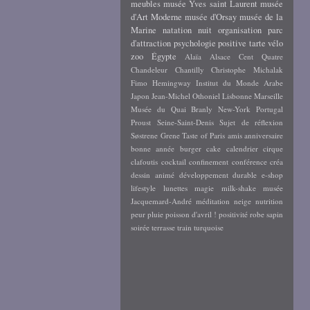
meubles
musée Yves saint Laurent
musée
d'Art Moderne
musée d'Orsay
musée de la
Marine
natation
nuit
organisation
parc
d'attraction
psychologie positive
tarte
vélo
zoo
Égypte
Alaïa
Alsace
Cent Quatre
Chandeleur
Chantilly
Christophe Michalak
Fimo
Hemingway
Institut du Monde Arabe
Japon
Jean-Michel Othoniel
Lisbonne
Marseille
Musée du Quai Branly
New-York
Portugal
Proust
Seine-Saint-Denis
Sujet de réflexion
Søstrene Grene
Taste of Paris
amis
anniversaire
bonne année
burger
cake
calendrier
cirque
clafoutis
cocktail
confinement
conférence
créa
dessin animé
développement durable
e-shop
lifestyle
lunettes
magie
milk-shake
musée
Jacquemard-André
méditation
neige
nutrition
peur
pluie
poisson d'avril !
positivité
robe
sapin
soirée
terrasse
train
turquoise