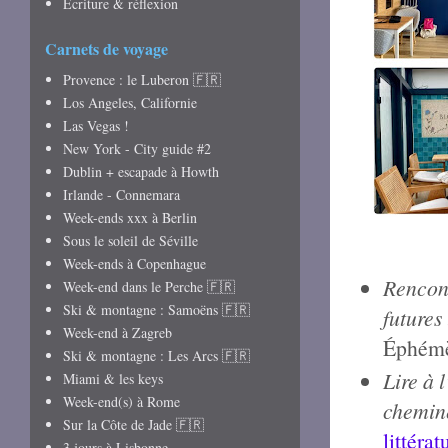
Écriture & réflexion
Carnets de voyage
Provence : le Luberon 🇫🇷
Los Angeles, Californie
Las Vegas !
New York - City guide #2
Dublin + escapade à Howth
Irlande - Connemara
Week-ends xxx à Berlin
Sous le soleil de Séville
Week-ends à Copenhague
Rencont
Week-end dans le Perche 🇫🇷
Ski & montagne : Samoëns 🇫🇷
futures
Week-end à Zagreb
Éphém
Ski & montagne : Les Arcs 🇫🇷
Lire à 
Miami & les keys
Week-end(s) à Rome
chemin
Sur la Côte de Jade 🇫🇷
littérat
3 jours à Lisbonne