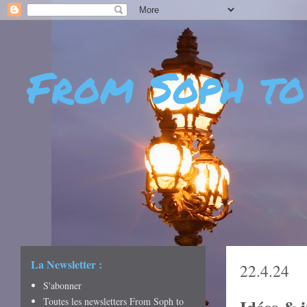
From Soph to
- DÉCOUVERTES - CUL
CRÉATIVITÉ - ART DE 
La Newsletter :
22.4.24
S'abonner
Toutes les newsletters From Soph to