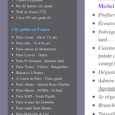
Michel
Rio de Janeiro city guide
Noël en Alsace 🇫🇷
Profite
I love NY city guide #1
Écouter
City guides en France
Fabriqu
Paris vivant - 10e et 11e arr.
tard …
Paris chic - 7e et 8e arr.
Cuisine
Paris autour de Montmartre
patate 
Paris Louvre - Opéra
Paris St Germain - Quartier latin
courge
Paris Ternes - Villiers - Batignolles
Déguste
Balade(s) à Nantes
À l'ouest de Paris - Cities guide
Admirer
Paris 16ème - Auteuil Passy Chaillot
August
Paris Marais - NOMA - St Paul
Se réga
Paris SOPI - South Pigalle
Paris avenue des Gobelins
Brunch
Paris canal Saint Martin
Travail
Paris Belleville & l'art