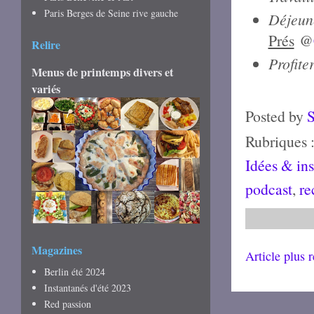
Paris Berges de Seine rive gauche
Déjeun
Prés
@
Relire
Profite
Menus de printemps divers et
variés
Posted by
Rubriques 
Idées & ins
podcast
,
re
Magazines
Article plus 
Berlin été 2024
Instantanés d'été 2023
Red passion