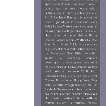
apéritif
complément alimentaire
concert
galette
jean
jeu
jouets
opéra
palais
Galliera
piscine
pizza
plantes
spectacle
ELLE
Epiphanie
Femmes ré/ actives
Le
Louvre
Lyon
Magazine
Plaisirs de saison
Ralph Lauren
Vuitton
centre commercial
masking tape
montagne
musée Carnavalet
photo
pâtes
ski
temps
théâtre
Berlin
Courson
Fondation Louis Vuitton
Octobre
Rose
Petit Palais
Suède
chapeau
cosy
déguisement
fitness
fruits
nature
sac
série
thé
Monumenta
Tour Eiffel
Versailles
animal de compagnie
animaux
domestiques
barbecue
glace
installation
magnets
musée du Louvre
peinture
rooftop
santé
sorties
verrines
vœux
BD
Birchbox
Bordeaux
Cannes
Cité de la Mode
Cité du
Cinéma
Harry Potter
Huang Yong Ping
Hôtel de Ville
Instagram
Musée Maillol
Palais de Tokyo
amour
animaux sauvages
box
cahier pratique
canicule
chaussures
chill
cookies
création littéraire
cueillette
festival
histoire
la Villette
marché