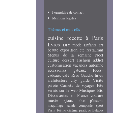
Formulaire de contact
Mentions légales
Thèmes et mot-clés
cuisine
recette
à Paris
livres
DIY
mode
Enfants
art
beauté
exposition
été
restaurant
Menus de la semaine
Noël
culture
dessert
Fashion addict
customisation
vacances
automne
accessoires
gâteaux
Idées-
cadeaux
café
Rive Gauche
hiver
architecture
city guide
Visite
privée
Carnets de voyages
fête
vernis
sur le web
Musiques
Bio
Découvertes en France
couture
musée
bijoux
hôtel
pâtisserie
maquillage
salade composée
sport
Paris 16ème
cinéma
pratique
Balades