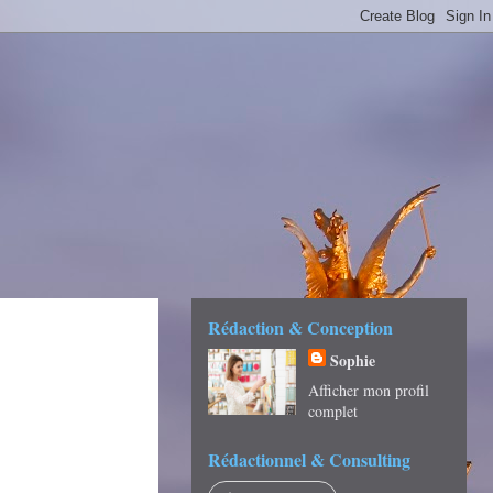
É -
Rédaction & Conception
Sophie
Afficher mon profil
complet
Rédactionnel & Consulting