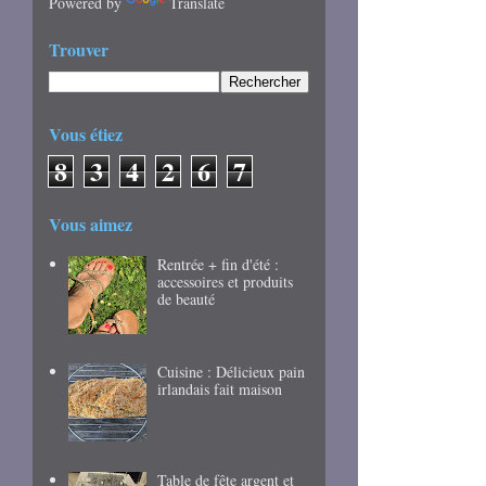
Powered by
Translate
Trouver
Vous étiez
8
3
4
2
6
7
Vous aimez
Rentrée + fin d'été :
accessoires et produits
de beauté
Cuisine : Délicieux pain
irlandais fait maison
Table de fête argent et