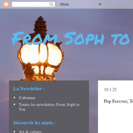
From Soph to
- DÉCOUVERTES - CULTURE - CITY GUIDES - VOYAGES
La Newsletter :
10.1.25
S'abonner
Pop Forever, T
Toutes les newsletters From Soph to
You
Découvrir les sujets :
Art & culture