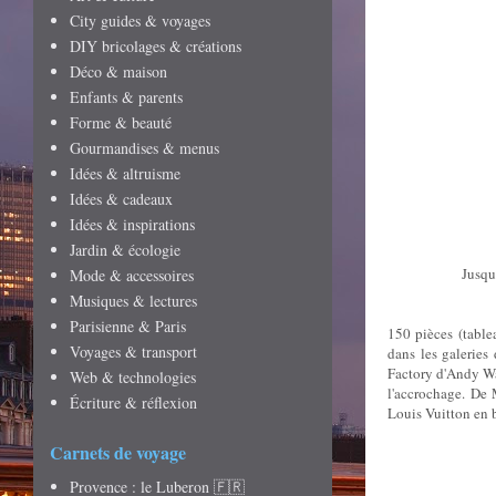
City guides & voyages
DIY bricolages & créations
Déco & maison
Enfants & parents
Forme & beauté
Gourmandises & menus
Idées & altruisme
Idées & cadeaux
Idées & inspirations
Jardin & écologie
Jusqu
Mode & accessoires
Musiques & lectures
Parisienne & Paris
150 pièces (table
Voyages & transport
dans les galeries
Factory d'Andy War
Web & technologies
l'accrochage. De
Écriture & réflexion
Louis Vuitton en b
Carnets de voyage
Provence : le Luberon 🇫🇷