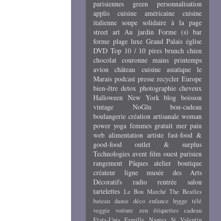
parisiennes
green
personnalisation
applis
cuisine américaine
cuisine
italienne
soupe
solidaire
à la page
street art
Au jardin
Forme (s)
bar
forme
plage
luxe
Grand Palais
église
DVD
Top 10 / 10 pires
brunch
chien
chocolat
couronne
mains
printemps
avion
château
cuisine asiatique
le
Marais
podcast
presse
recycler
Europe
bien-être
detox
photographie
cheveux
Halloween
New York
blog
boisson
vintage
NoGlu
bon-cadeau
boulangerie
création artisanale
woman
power
yoga
femmes
gratuit
mer
pain
web
alimentation
artiste
fast-food &
good-food
outlet & surplus
Technologies
avent
film
ouest parisien
rangement
Pâques
atelier
boutique
créateur
ligne
musée des Arts
Décoratifs
radio
rentrée
salon
tartelettes
Le Bon Marché
The Beatles
bateau
danse
déco
enfance
hygge
télé
veggie
voiture
zen
étiquettes cadeau
Etats-Unis
Famille
Nantes
St Valentin