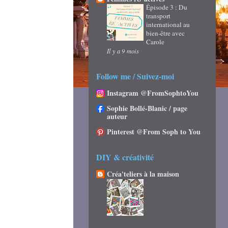
Épisode 3 : Du
transport
international au
bien-être avec
Carole
Il y a 9 mois
Follow me / Suivez-moi
Instagram @FromSophtoYou
Sophie Bollé-Blanic / page
auteur
Pinterest @From Soph to You
DIY & créativité
Créa'teliers à la maison