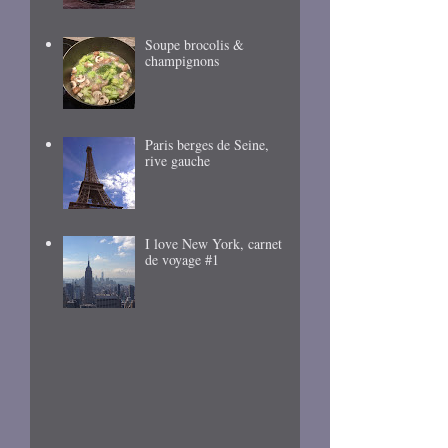
Soupe brocolis &
champignons
Paris berges de Seine,
rive gauche
I love New York, carnet
de voyage #1