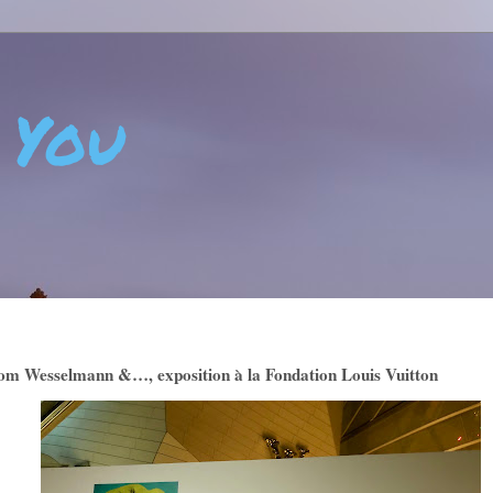
 You
 - CRÉATIVITÉ - ART DE VIVRE - BIEN-ÊTRE - POSITIVIT
om Wesselmann &…, exposition à la Fondation Louis Vuitton