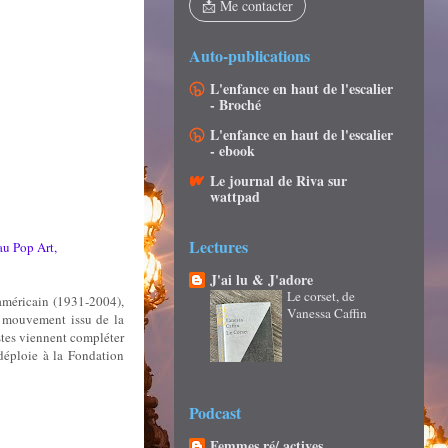
📩 Me contacter
Auto-publications
L'enfance en haut de l'escalier
- Broché
L'enfance en haut de l'escalier
- ebook
Le journal de Riva sur
wattpad
Lectures
au Pop Art,
J'ai lu & J'adore
Le corset, de
 américain (1931-2004),
Vanessa Caffin
e mouvement issu de la
istes viennent compléter
déploie à la Fondation
Podcast
Femmes ré/ actives