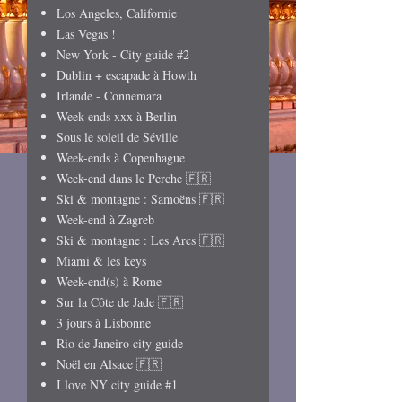
Los Angeles, Californie
Las Vegas !
New York - City guide #2
Dublin + escapade à Howth
Irlande - Connemara
Week-ends xxx à Berlin
Sous le soleil de Séville
Week-ends à Copenhague
Week-end dans le Perche 🇫🇷
Ski & montagne : Samoëns 🇫🇷
Week-end à Zagreb
Ski & montagne : Les Arcs 🇫🇷
Miami & les keys
Week-end(s) à Rome
Sur la Côte de Jade 🇫🇷
3 jours à Lisbonne
Rio de Janeiro city guide
Noël en Alsace 🇫🇷
I love NY city guide #1