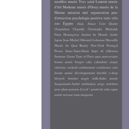
meubles
musée Yves saint Laurent
musée
d'Art Moderne
musée d'Orsay
musée de la
Marine
natation
nuit
organisation
parc
d'attraction
psychologie positive
tarte
vélo
zoo
Égypte
Alaïa
Alsace
Cent Quatre
Chandeleur
Chantilly
Christophe Michalak
Fimo
Hemingway
Institut du Monde Arabe
Japon
Jean-Michel Othoniel
Lisbonne
Marseille
Musée du Quai Branly
New-York
Portugal
Proust
Seine-Saint-Denis
Sujet de réflexion
Søstrene Grene
Taste of Paris
amis
anniversaire
bonne année
burger
cake
calendrier
cirque
clafoutis
cocktail
confinement
conférence
créa
dessin animé
développement durable
e-shop
lifestyle
lunettes
magie
milk-shake
musée
Jacquemard-André
méditation
neige
nutrition
peur
pluie
poisson d'avril !
positivité
robe
sapin
soirée
terrasse
train
turquoise