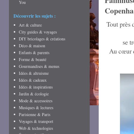
Palmhuse
You
Copenha
Découvrir les sujets :
Tout près d
Art & culture
City guides & voyages
DIY bricolages & créations
se t
Déco & maison
Au cœur d
Enfants & parents
Forme & beauté
Gourmandises & menus
Idées & altruisme
Idées & cadeaux
Idées & inspirations
Jardin & écologie
Mode & accessoires
Musiques & lectures
Parisienne & Paris
Voyages & transport
Web & technologies