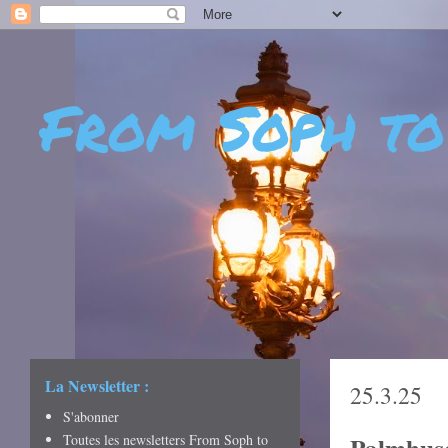
From Soph to
- DÉCOUVERTES - CUL
CRÉATIVITÉ - ART DE 
La Newsletter :
25.3.25
S'abonner
Toutes les newsletters From Soph to