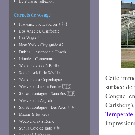
Écriture & réflexion
Carnets de voyage
Provence : le Luberon 🇫🇷
Los Angeles, Californie
Las Vegas !
New York - City guide #2
Dublin + escapade à Howth
Irlande - Connemara
Week-ends xxx à Berlin
Sous le soleil de Séville
Cette imme
Week-ends à Copenhague
surface de 
Week-end dans le Perche 🇫🇷
Ski & montagne : Samoëns 🇫🇷
Conçue en
Week-end à Zagreb
Carlsberg)
Ski & montagne : Les Arcs 🇫🇷
Temperat
Miami & les keys
Week-end(s) à Rome
impression
Sur la Côte de Jade 🇫🇷
3 jours à Lisbonne