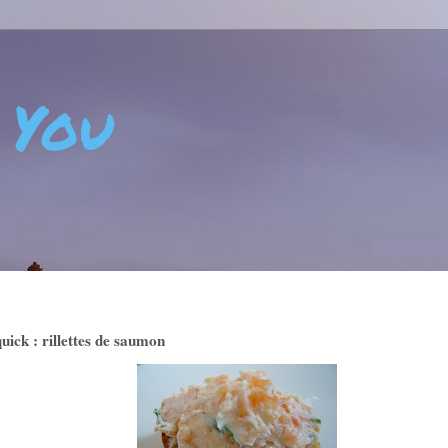
 You
 - CRÉATIVITÉ - ART DE VIVRE - BIEN-ÊTRE - POSITIVIT
uick : rillettes de saumon