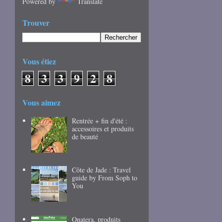
Powered by
Translate
Trouver
Vous étiez
8
3
3
9
2
8
Vous aimez
Rentrée + fin d'été :
accessoires et produits
de beauté
Côte de Jade : Travel
guide by From Soph to
You
Onatera, produits