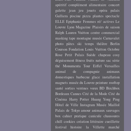
apéritif
complément alimentaire
concert
galette
jean
jeu
jouets
opéra
palais
Galliera
piscine
pizza
plantes
spectacle
ELLE
Epiphanie
Femmes ré/ actives
Le
Louvre
Lyon
Magazine
Plaisirs de saison
Ralph Lauren
Vuitton
centre commercial
masking tape
montagne
musée Carnavalet
photo
pâtes
ski
temps
théâtre
Berlin
Courson
Fondation Louis Vuitton
Octobre
Rose
Petit Palais
Suède
chapeau
cosy
déguisement
fitness
fruits
nature
sac
série
thé
Monumenta
Tour Eiffel
Versailles
animal de compagnie
animaux
domestiques
barbecue
glace
installation
magnets
musée du Louvre
peinture
rooftop
santé
sorties
verrines
vœux
BD
Birchbox
Bordeaux
Cannes
Cité de la Mode
Cité du
Cinéma
Harry Potter
Huang Yong Ping
Hôtel de Ville
Instagram
Musée Maillol
Palais de Tokyo
amour
animaux sauvages
box
cahier pratique
canicule
chaussures
chill
cookies
création littéraire
cueillette
festival
histoire
la Villette
marché