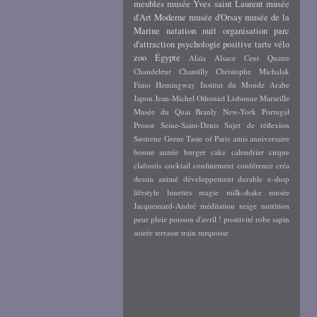
meubles
musée Yves saint Laurent
musée
d'Art Moderne
musée d'Orsay
musée de la
Marine
natation
nuit
organisation
parc
d'attraction
psychologie positive
tarte
vélo
zoo
Égypte
Alaïa
Alsace
Cent Quatre
Chandeleur
Chantilly
Christophe Michalak
Fimo
Hemingway
Institut du Monde Arabe
Japon
Jean-Michel Othoniel
Lisbonne
Marseille
Musée du Quai Branly
New-York
Portugal
Proust
Seine-Saint-Denis
Sujet de réflexion
Søstrene Grene
Taste of Paris
amis
anniversaire
bonne année
burger
cake
calendrier
cirque
clafoutis
cocktail
confinement
conférence
créa
dessin animé
développement durable
e-shop
lifestyle
lunettes
magie
milk-shake
musée
Jacquemard-André
méditation
neige
nutrition
peur
pluie
poisson d'avril !
positivité
robe
sapin
soirée
terrasse
train
turquoise