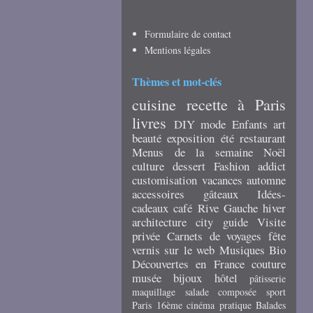
Formulaire de contact
Mentions légales
Thèmes et mot-clés
cuisine
recette
à Paris
livres
DIY
mode
Enfants
art
beauté
exposition
été
restaurant
Menus de la semaine
Noël
culture
dessert
Fashion addict
customisation
vacances
automne
accessoires
gâteaux
Idées-
cadeaux
café
Rive Gauche
hiver
architecture
city guide
Visite
privée
Carnets de voyages
fête
vernis
sur le web
Musiques
Bio
Découvertes en France
couture
musée
bijoux
hôtel
pâtisserie
maquillage
salade composée
sport
Paris 16ème
cinéma
pratique
Balades