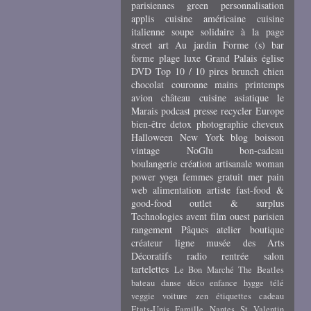
parisiennes
green
personnalisation
applis
cuisine américaine
cuisine
italienne
soupe
solidaire
à la page
street art
Au jardin
Forme (s)
bar
forme
plage
luxe
Grand Palais
église
DVD
Top 10 / 10 pires
brunch
chien
chocolat
couronne
mains
printemps
avion
château
cuisine asiatique
le
Marais
podcast
presse
recycler
Europe
bien-être
detox
photographie
cheveux
Halloween
New York
blog
boisson
vintage
NoGlu
bon-cadeau
boulangerie
création artisanale
woman
power
yoga
femmes
gratuit
mer
pain
web
alimentation
artiste
fast-food &
good-food
outlet & surplus
Technologies
avent
film
ouest parisien
rangement
Pâques
atelier
boutique
créateur
ligne
musée des Arts
Décoratifs
radio
rentrée
salon
tartelettes
Le Bon Marché
The Beatles
bateau
danse
déco
enfance
hygge
télé
veggie
voiture
zen
étiquettes cadeau
Etats-Unis
Famille
Nantes
St Valentin