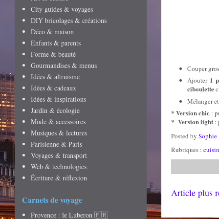
City guides & voyages
DIY bricolages & créations
Déco & maison
Enfants & parents
Forme & beauté
Gourmandises & menus
Couper gro
Idées & altruisme
1 p
Ajouter
Idées & cadeaux
ciboulette
c
Idées & inspirations
Mélanger et 
Jardin & écologie
* Version chic
: p
Mode & accessoires
* Version light
: 
Musiques & lectures
Posted by
Sophie
Parisienne & Paris
Rubriques :
cuisi
Voyages & transport
Web & technologies
Écriture & réflexion
Article plus 
Carnets de voyage
Provence : le Luberon 🇫🇷