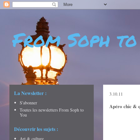
From Soph to
- DÉCOUVERTES - CULTURE - CITY GUIDES - VOYAGES
La Newsletter :
3.10.11
S'abonner
Apéro chic & q
Toutes les newsletters From Soph to
You
Découvrir les sujets :
Art & culture