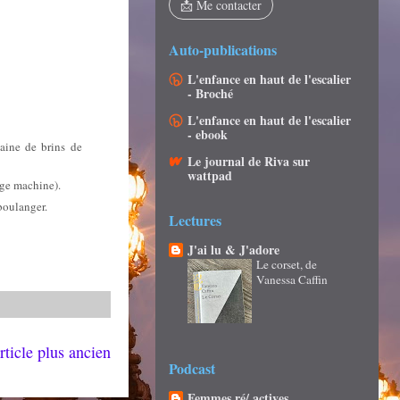
📩 Me contacter
Auto-publications
L'enfance en haut de l'escalier
- Broché
L'enfance en haut de l'escalier
- ebook
aine de brins de
Le journal de Riva sur
wattpad
age machine).
 boulanger.
Lectures
J'ai lu & J'adore
Le corset, de
Vanessa Caffin
rticle plus ancien
Podcast
Femmes ré/ actives