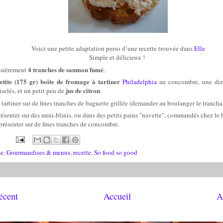
Voici une petite adaptation perso d’une recette trouvée dans
Elle
Simple et délicieux !
4 tranches de saumon fumé
ssièrement
.
etite (175 gr) boîte de fromage à tartiner
Philadelphia
au concombre, une diz
jus de citron
iselés, et un petit peu de
.
tartiner sur de fines tranches de baguette grillée (demander au boulanger le tranch
résenter sur des mini-blinis, ou dans des petits pains "navette", commandés chez le
présenter sur de fines tranches de concombre.
ne
,
Gourmandises & menus
,
recette
,
So food so good
récent
Accueil
A