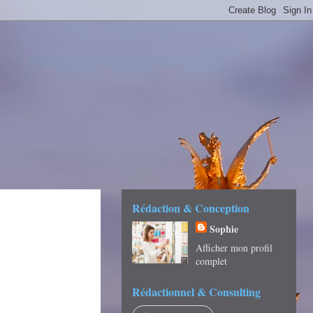
É -
Rédaction & Conception
Sophie
Afficher mon profil
complet
Rédactionnel & Consulting