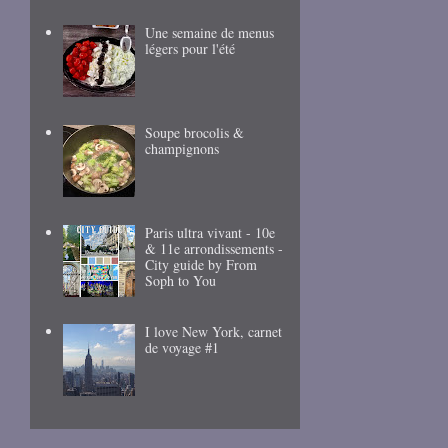
Une semaine de menus
légers pour l'été
Soupe brocolis &
champignons
Paris ultra vivant - 10e
& 11e arrondissements -
City guide by From
Soph to You
I love New York, carnet
de voyage #1