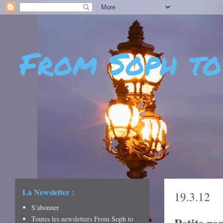
From Soph to
- DÉCOUVERTES - CUL
CRÉATIVITÉ - ART DE 
La Newsletter :
19.3.12
S'abonner
Toutes les newsletters From Soph to