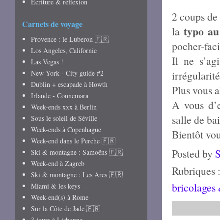
Écriture & réflexion
2 coups d
Carnets de voyage
typo au
la
Provence : le Luberon 🇫🇷
pocher-faci
Los Angeles, Californie
Il ne s’ag
Las Vegas !
New York - City guide #2
irrégularit
Dublin + escapade à Howth
Plus vous a
Irlande - Connemara
A vous d’en
Week-ends xxx à Berlin
salle de b
Sous le soleil de Séville
Week-ends à Copenhague
Bientôt vou
Week-end dans le Perche 🇫🇷
Posted by
Ski & montagne : Samoëns 🇫🇷
Week-end à Zagreb
Rubriques 
Ski & montagne : Les Arcs 🇫🇷
bricolages 
Miami & les keys
Week-end(s) à Rome
Sur la Côte de Jade 🇫🇷
3 jours à Lisbonne