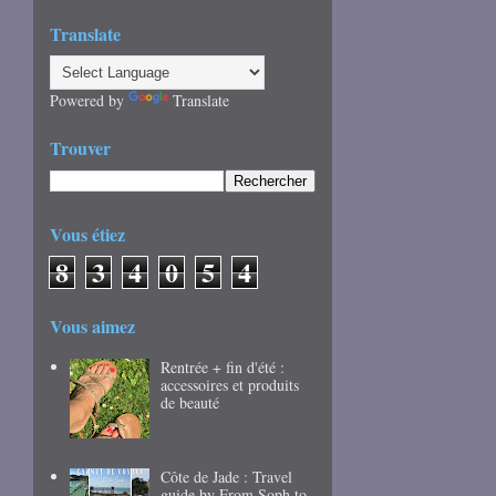
Translate
Powered by
Translate
Trouver
Vous étiez
8
3
4
0
5
4
Vous aimez
Rentrée + fin d'été :
accessoires et produits
de beauté
Côte de Jade : Travel
guide by From Soph to