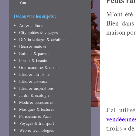
Petits ra
You
M’ont été 
Découvrir les sujets :
Bien dans 
Art & culture
maison po
City guides & voyages
DIY bricolages & créations
Déco & maison
Enfants & parents
Forme & beauté
Gourmandises & menus
Idées & altruisme
Idées & cadeaux
Idées & inspirations
Jardin & écologie
Mode & accessoires
J’ai util
Musiques & lectures
Parisienne & Paris
vendéenne
Voyages & transport
tiroirs » d
Web & technologies