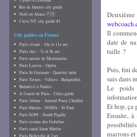
Rio de Janeiro city guide
Deuxième 
Noël en Alsace 🇫🇷
I love NY city guide #1
webcoach.
Il commenc
City guides en France
date de na
Paris vivant - 10e et 11e arr.
taille ?
Paris chic - 7e et 8e arr.
Paris autour de Montmartre
Paris Louvre - Opéra
Puis, fini d
Paris St Germain - Quartier latin
suis dans m
Paris Ternes - Villiers - Batignolles
Balade(s) à Nantes
Le poids 
À l'ouest de Paris - Cities guide
information)
Paris 16ème - Auteuil Passy Chaillot
Et hop, ça p
Paris Marais - NOMA - St Paul
Ensuite, 
Paris SOPI - South Pigalle
Paris avenue des Gobelins
possibilit
Paris canal Saint Martin
marrons et
Paris Belleville & l'art