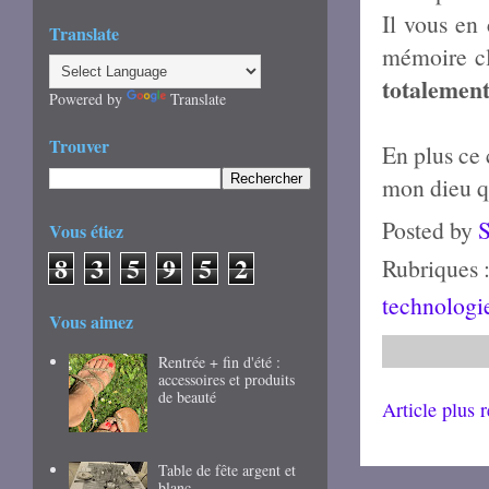
Il vous en
Translate
mémoire cl
totalement
Powered by
Translate
Trouver
En plus ce 
mon dieu qu
Posted by
Vous étiez
8
3
5
9
5
2
Rubriques 
technologi
Vous aimez
Rentrée + fin d'été :
accessoires et produits
de beauté
Article plus 
Table de fête argent et
blanc