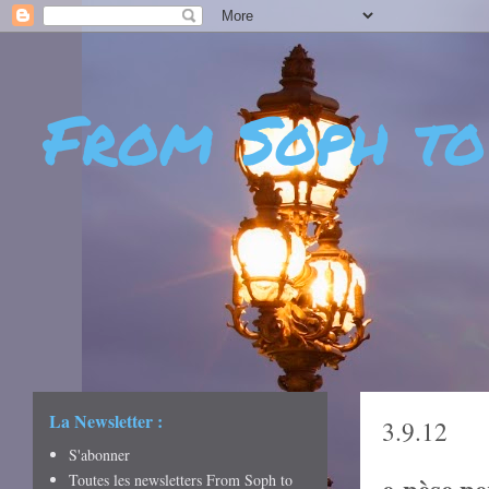
From Soph to
- DÉCOUVERTES - CUL
CRÉATIVITÉ - ART DE 
La Newsletter :
3.9.12
S'abonner
Toutes les newsletters From Soph to