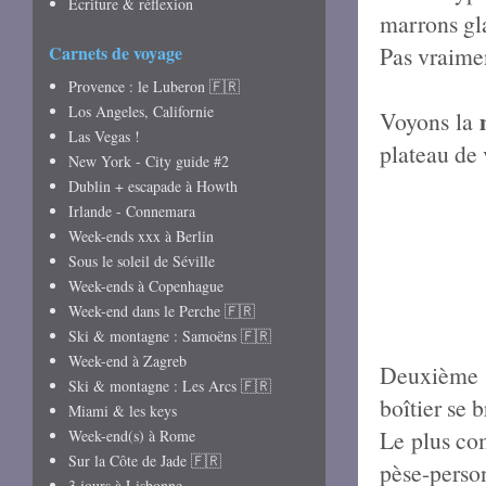
Écriture & réflexion
marrons gl
Carnets de voyage
Pas vraimen
Provence : le Luberon 🇫🇷
Los Angeles, Californie
Voyons la
Las Vegas !
plateau de v
New York - City guide #2
Dublin + escapade à Howth
Irlande - Connemara
Week-ends xxx à Berlin
Sous le soleil de Séville
Week-ends à Copenhague
Week-end dans le Perche 🇫🇷
Ski & montagne : Samoëns 🇫🇷
Week-end à Zagreb
Deuxième b
Ski & montagne : Les Arcs 🇫🇷
boîtier se 
Miami & les keys
Le plus com
Week-end(s) à Rome
Sur la Côte de Jade 🇫🇷
pèse-perso
3 jours à Lisbonne