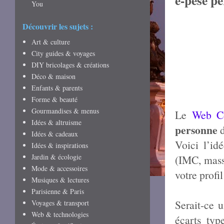
e-pèse p
You
Découvrir les sujets :
Art & culture
City guides & voyages
DIY bricolages & créations
Déco & maison
Enfants & parents
Forme & beauté
Gourmandises & menus
Le
Web C
Idées & altruisme
personne
d
Idées & cadeaux
Voici l’id
Idées & inspirations
Jardin & écologie
(IMC, masse
Mode & accessoires
votre profil
Musiques & lectures
Parisienne & Paris
Serait-ce 
Voyages & transport
Web & technologies
écarts ty