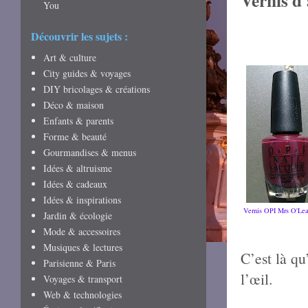
Vernis d
You
Découvrir les sujets :
Art & culture
City guides & voyages
DIY bricolages & créations
Déco & maison
Enfants & parents
Forme & beauté
Gourmandises & menus
Idées & altruisme
Idées & cadeaux
Idées & inspirations
Vernis OPI Mrs O'Le
Jardin & écologie
Mode & accessoires
Musiques & lectures
C’est là q
Parisienne & Paris
l’œil.
Voyages & transport
Web & technologies