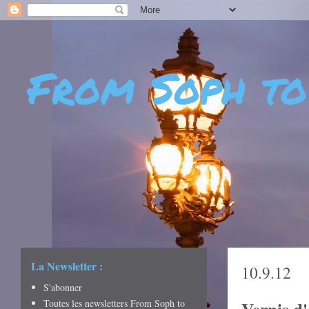
From Soph to
- DÉCOUVERTES - CUL
CRÉATIVITÉ - ART DE 
La Newsletter :
10.9.12
S'abonner
Toutes les newsletters From Soph to