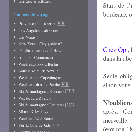
Écriture & réflexion
Stars de l
bordeaux ou
Carnets de voyage
Provence : le Luberon 🇫🇷
Los Angeles, Californie
Las Vegas !
New York - City guide #2
Chez Opi
,
Dublin + escapade à Howth
dans la übe
Irlande - Connemara
Week-ends xxx à Berlin
Sous le soleil de Séville
Seule oblig
Week-ends à Copenhague
sinon vous
Week-end dans le Perche 🇫🇷
Ski & montagne : Samoëns 🇫🇷
Week-end à Zagreb
N’oublions
Ski & montagne : Les Arcs 🇫🇷
après. Co
Miami & les keys
Week-end(s) à Rome
merveille 
Sur la Côte de Jade 🇫🇷
(environ 1
3 jours à Lisbonne