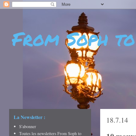
From Soph to
- DÉCOUVERTES - CUL
CRÉATIVITÉ - ART DE 
La Newsletter :
18.7.14
S'abonner
Toutes les newsletters From Soph to