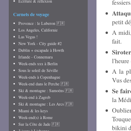
fessiers
Écriture & réflexion
Attaqu
Carnets de voyage
petit d
Provence : le Luberon 🇫🇷
Los Angeles, Californie
A midi,
Las Vegas !
fait.
New York - City guide #2
Dublin + escapade à Howth
Sirote
Irlande - Connemara
l'heure
Week-ends xxx à Berlin
A la pl
Sous le soleil de Séville
Week-ends à Copenhague
Vus des
Week-end dans le Perche 🇫🇷
Se fair
Ski & montagne : Samoëns 🇫🇷
Week-end à Zagreb
la Médi
Ski & montagne : Les Arcs 🇫🇷
Oublier
Miami & les keys
Week-end(s) à Rome
Touquet
Sur la Côte de Jade 🇫🇷
bikini 
3 jours à Lisbonne