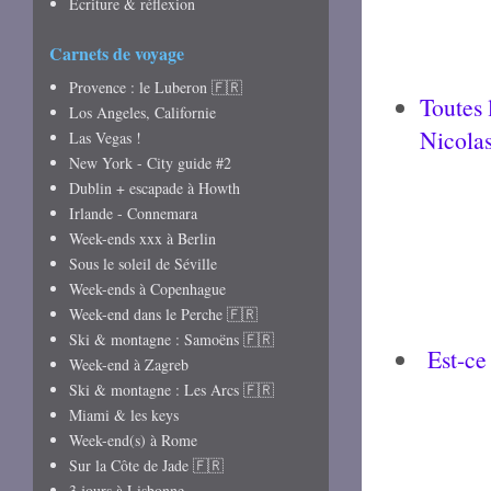
Écriture & réflexion
Carnets de voyage
Provence : le Luberon 🇫🇷
Toutes 
Los Angeles, Californie
Nicola
Las Vegas !
New York - City guide #2
Dublin + escapade à Howth
Irlande - Connemara
Week-ends xxx à Berlin
Sous le soleil de Séville
Week-ends à Copenhague
Week-end dans le Perche 🇫🇷
Ski & montagne : Samoëns 🇫🇷
Est-ce
Week-end à Zagreb
Ski & montagne : Les Arcs 🇫🇷
Miami & les keys
Week-end(s) à Rome
Sur la Côte de Jade 🇫🇷
3 jours à Lisbonne