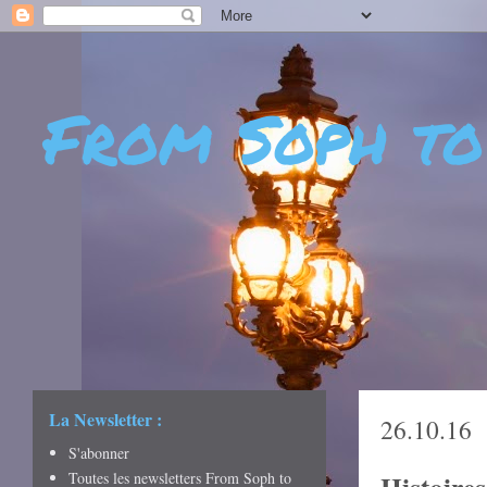
From Soph to
- DÉCOUVERTES - CUL
CRÉATIVITÉ - ART DE 
La Newsletter :
26.10.16
S'abonner
Toutes les newsletters From Soph to