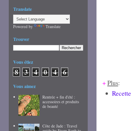
Translate
Powered by
Translate
Trouver
Vous étiez
8
3
4
0
4
6
+
Plus
:
Vous aimez
Recette
Rentrée + fin d'été :
accessoires et produits
de beauté
Côte de Jade : Travel
guide by From Soph to