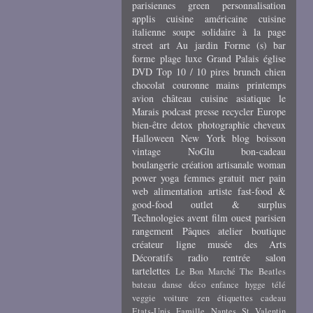
parisiennes
green
personnalisation
applis
cuisine américaine
cuisine
italienne
soupe
solidaire
à la page
street art
Au jardin
Forme (s)
bar
forme
plage
luxe
Grand Palais
église
DVD
Top 10 / 10 pires
brunch
chien
chocolat
couronne
mains
printemps
avion
château
cuisine asiatique
le
Marais
podcast
presse
recycler
Europe
bien-être
detox
photographie
cheveux
Halloween
New York
blog
boisson
vintage
NoGlu
bon-cadeau
boulangerie
création artisanale
woman
power
yoga
femmes
gratuit
mer
pain
web
alimentation
artiste
fast-food &
good-food
outlet & surplus
Technologies
avent
film
ouest parisien
rangement
Pâques
atelier
boutique
créateur
ligne
musée des Arts
Décoratifs
radio
rentrée
salon
tartelettes
Le Bon Marché
The Beatles
bateau
danse
déco
enfance
hygge
télé
veggie
voiture
zen
étiquettes cadeau
Etats-Unis
Famille
Nantes
St Valentin