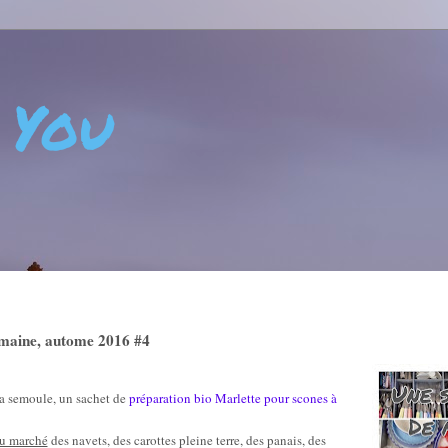
 You
 - CRÉATIVITÉ - ART DE VIVRE - BIEN-ÊTRE - POSITIVIT
emaine, autome 2016 #4
a semoule, un sachet de
préparation bio Marlette pour scones à
au marché
des navets, des carottes pleine terre, des panais, des