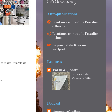
📩 Me contacter
Auto-publications
L'enfance en haut de l'escalier
- Broché
L'enfance en haut de l'escalier
- ebook
Le journal de Riva sur
wattpad
Lectures
 tout droit venus de
J'ai lu & J'adore
Le corset, de
Vanessa Caffin
a
*
Podcast
Femmes ré/ actives