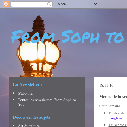
From Soph to
- DÉCOUVERTES - CULTURE - CITY GUIDES - VOYAGES
La Newsletter :
18.11.16
S'abonner
Menus de la s
Toutes les newsletters From Soph to
You
Cette semaine :
J'utilise
de l
Découvrir les sujets :
l'anglaise
.
J'ai acheté 
Art & culture