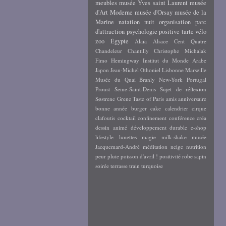
meubles
musée Yves saint Laurent
musée
d'Art Moderne
musée d'Orsay
musée de la
Marine
natation
nuit
organisation
parc
d'attraction
psychologie positive
tarte
vélo
zoo
Égypte
Alaïa
Alsace
Cent Quatre
Chandeleur
Chantilly
Christophe Michalak
Fimo
Hemingway
Institut du Monde Arabe
Japon
Jean-Michel Othoniel
Lisbonne
Marseille
Musée du Quai Branly
New-York
Portugal
Proust
Seine-Saint-Denis
Sujet de réflexion
Søstrene Grene
Taste of Paris
amis
anniversaire
bonne année
burger
cake
calendrier
cirque
clafoutis
cocktail
confinement
conférence
créa
dessin animé
développement durable
e-shop
lifestyle
lunettes
magie
milk-shake
musée
Jacquemard-André
méditation
neige
nutrition
peur
pluie
poisson d'avril !
positivité
robe
sapin
soirée
terrasse
train
turquoise