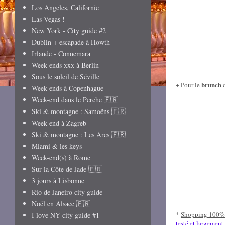
Los Angeles, Californie
Las Vegas !
New York - City guide #2
Dublin + escapade à Howth
Irlande - Connemara
Week-ends xxx à Berlin
Sous le soleil de Séville
brunch
+ Pour le
d
Week-ends à Copenhague
Week-end dans le Perche 🇫🇷
Ski & montagne : Samoëns 🇫🇷
Week-end à Zagreb
Ski & montagne : Les Arcs 🇫🇷
Miami & les keys
Week-end(s) à Rome
Sur la Côte de Jade 🇫🇷
3 jours à Lisbonne
Rio de Janeiro city guide
Noël en Alsace 🇫🇷
*
S
hopping 100% 
I love NY city guide #1
testé et largement