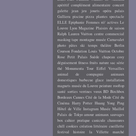
apéritif
complément alimentaire
concert
galette
jean
jeu
jouets
opéra
palais
Galliera
piscine
pizza
plantes
spectacle
ELLE
Epiphanie
Femmes ré/ actives
Le
Louvre
Lyon
Magazine
Plaisirs de saison
Ralph Lauren
Vuitton
centre commercial
masking tape
montagne
musée Carnavalet
photo
pâtes
ski
temps
théâtre
Berlin
Courson
Fondation Louis Vuitton
Octobre
Rose
Petit Palais
Suède
chapeau
cosy
déguisement
fitness
fruits
nature
sac
série
thé
Monumenta
Tour Eiffel
Versailles
animal de compagnie
animaux
domestiques
barbecue
glace
installation
magnets
musée du Louvre
peinture
rooftop
santé
sorties
verrines
vœux
BD
Birchbox
Bordeaux
Cannes
Cité de la Mode
Cité du
Cinéma
Harry Potter
Huang Yong Ping
Hôtel de Ville
Instagram
Musée Maillol
Palais de Tokyo
amour
animaux sauvages
box
cahier pratique
canicule
chaussures
chill
cookies
création littéraire
cueillette
festival
histoire
la Villette
marché