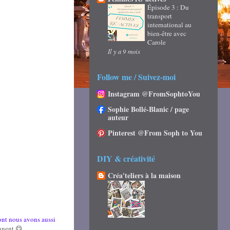
Épisode 3 : Du
transport
international au
bien-être avec
Carole
Il y a 9 mois
Follow me / Suivez-moi
Instagram @FromSophtoYou
Sophie Bollé-Blanic / page
auteur
Pinterest @From Soph to You
DIY & créativité
Créa'teliers à la maison
ont nous avons aussi
ennent 😋