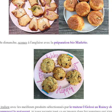
u dimanche,
scones
à l'anglaise avec la
préparation bio Marlette
.
italien
avec les meilleurs produits sélectionnés par
le traiteur I Golosi
a
u Rai
ncy
d
 approuvé le restaurant
, je vous raconte tout ça en images dans les semaines qui vi