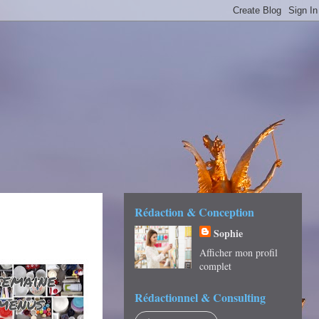
É -
Rédaction & Conception
Sophie
Afficher mon profil
complet
Rédactionnel & Consulting