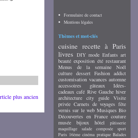
Formulaire de contact
Mentions légales
Thèmes et mot-clés
cuisine
recette
à Paris
livres
DIY
mode
Enfants
art
beauté
exposition
été
restaurant
Menus de la semaine
Noël
culture
dessert
Fashion addict
customisation
vacances
automne
accessoires
gâteaux
Idées-
cadeaux
café
Rive Gauche
hiver
rticle plus ancien
architecture
city guide
Visite
privée
Carnets de voyages
fête
vernis
sur le web
Musiques
Bio
Découvertes en France
couture
musée
bijoux
hôtel
pâtisserie
maquillage
salade composée
sport
Paris 16ème
cinéma
pratique
Balades