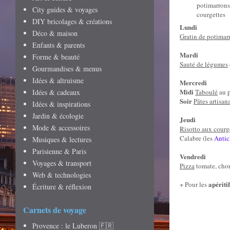
po
timarrons
City guides & voyages
cou
rgettes
DIY bricolages & créations
Lundi
Déco & maison
Gratin de
potimar
Enfants & parents
Mardi
Forme & beauté
Sauté de légumes
Gourmandises & menus
Idées & altruisme
Mercredi
M
idi
Idées & cadeaux
Taboulé
au p
S
oir
Pâtes artisan
Idées & inspirations
Jardin & écologie
Jeudi
Mode & accessoires
Risotto aux courg
Calabre (
l
es
Antic
Musiques & lectures
Parisienne & Paris
Vendredi
Voyages & transport
Pizza
tomate, chor
Web & technologies
apéritif
+ Pour
les
Écriture & réflexion
Carnets de voyage
Provence : le Luberon 🇫🇷