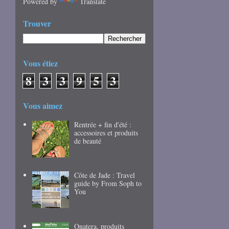
Powered by
Translate
Trouver
Vous étiez
8
3
3
9
5
3
Vous aimez
Rentrée + fin d'été :
accessoires et produits
de beauté
Côte de Jade : Travel
guide by From Soph to
You
Onatera, produits