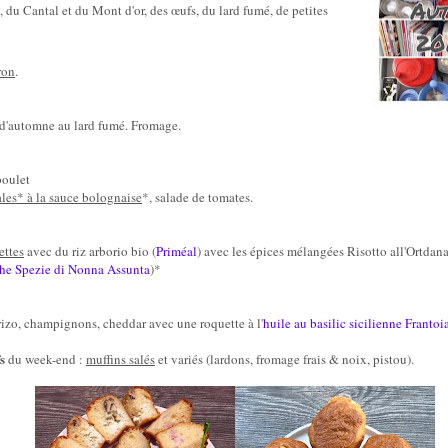
, du Cantal et du Mont d'or, des œufs, du lard fumé, de
petites
ron
.
d'automne au lard fumé. Fromage
.
oulet
ales* à la sauce bolognaise
*, salade de tomates.
ettes
avec du riz arborio bio (
Priméal
) avec les épices mélangées Risotto all'Ortdana
he Spezie di Nonna Assunta
)*
izo, champignons, cheddar avec une roquette à l'
huile au basilic sicilienne Frantoi
s
du week-end :
muffins salés
et
variés (lardons, fromage frais & noi
x, pistou
).