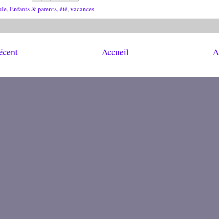
ule
,
Enfants & parents
,
été
,
vacances
récent
Accueil
A