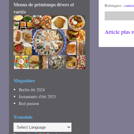
Menus de printemps divers et
Rubriques :
canic
variés
Article plus 
Magazines
Berlin été 2024
Instantanés d'été 2023
Red passion
Translate