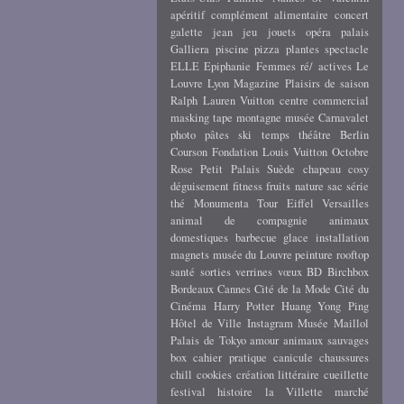
apéritif
complément alimentaire
concert
galette
jean
jeu
jouets
opéra
palais
Galliera
piscine
pizza
plantes
spectacle
ELLE
Epiphanie
Femmes ré/ actives
Le
Louvre
Lyon
Magazine
Plaisirs de saison
Ralph Lauren
Vuitton
centre commercial
masking tape
montagne
musée Carnavalet
photo
pâtes
ski
temps
théâtre
Berlin
Courson
Fondation Louis Vuitton
Octobre
Rose
Petit Palais
Suède
chapeau
cosy
déguisement
fitness
fruits
nature
sac
série
thé
Monumenta
Tour Eiffel
Versailles
animal de compagnie
animaux
domestiques
barbecue
glace
installation
magnets
musée du Louvre
peinture
rooftop
santé
sorties
verrines
vœux
BD
Birchbox
Bordeaux
Cannes
Cité de la Mode
Cité du
Cinéma
Harry Potter
Huang Yong Ping
Hôtel de Ville
Instagram
Musée Maillol
Palais de Tokyo
amour
animaux sauvages
box
cahier pratique
canicule
chaussures
chill
cookies
création littéraire
cueillette
festival
histoire
la Villette
marché