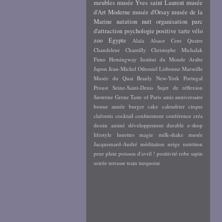
meubles
musée Yves saint Laurent
musée
d'Art Moderne
musée d'Orsay
musée de la
Marine
natation
nuit
organisation
parc
d'attraction
psychologie positive
tarte
vélo
zoo
Égypte
Alaïa
Alsace
Cent Quatre
Chandeleur
Chantilly
Christophe Michalak
Fimo
Hemingway
Institut du Monde Arabe
Japon
Jean-Michel Othoniel
Lisbonne
Marseille
Musée du Quai Branly
New-York
Portugal
Proust
Seine-Saint-Denis
Sujet de réflexion
Søstrene Grene
Taste of Paris
amis
anniversaire
bonne année
burger
cake
calendrier
cirque
clafoutis
cocktail
confinement
conférence
créa
dessin animé
développement durable
e-shop
lifestyle
lunettes
magie
milk-shake
musée
Jacquemard-André
méditation
neige
nutrition
peur
pluie
poisson d'avril !
positivité
robe
sapin
soirée
terrasse
train
turquoise