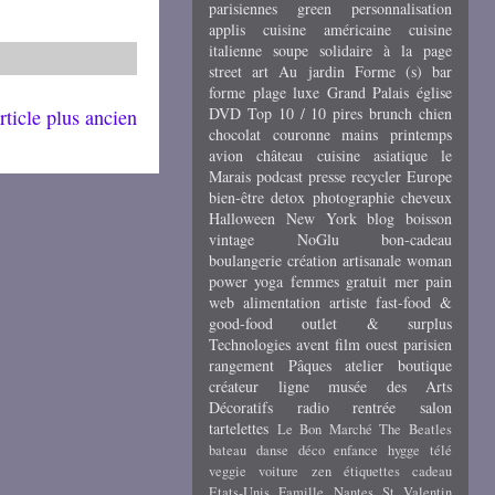
parisiennes
green
personnalisation
applis
cuisine américaine
cuisine
italienne
soupe
solidaire
à la page
street art
Au jardin
Forme (s)
bar
forme
plage
luxe
Grand Palais
église
DVD
Top 10 / 10 pires
brunch
chien
rticle plus ancien
chocolat
couronne
mains
printemps
avion
château
cuisine asiatique
le
Marais
podcast
presse
recycler
Europe
bien-être
detox
photographie
cheveux
Halloween
New York
blog
boisson
vintage
NoGlu
bon-cadeau
boulangerie
création artisanale
woman
power
yoga
femmes
gratuit
mer
pain
web
alimentation
artiste
fast-food &
good-food
outlet & surplus
Technologies
avent
film
ouest parisien
rangement
Pâques
atelier
boutique
créateur
ligne
musée des Arts
Décoratifs
radio
rentrée
salon
tartelettes
Le Bon Marché
The Beatles
bateau
danse
déco
enfance
hygge
télé
veggie
voiture
zen
étiquettes cadeau
Etats-Unis
Famille
Nantes
St Valentin