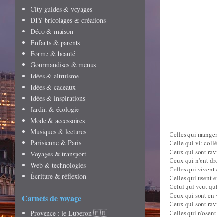
City guides & voyages
DIY bricolages & créations
Déco & maison
Enfants & parents
Forme & beauté
Gourmandises & menus
Idées & altruisme
Idées & cadeaux
Idées & inspirations
Jardin & écologie
Mode & accessoires
Musiques & lectures
Celles qui mangen
Parisienne & Paris
Celle qui vit collé
Ceux qui sont ravi
Voyages & transport
Ceux qui n'ont dro
Web & technologies
Celles qui vivent 
Écriture & réflexion
Celles qui usent en
Celui qui veut quit
Ceux qui sont en 
Carnets de voyage
Ceux qui sont ravi
Provence : le Luberon 🇫🇷
Celles qui n'osent