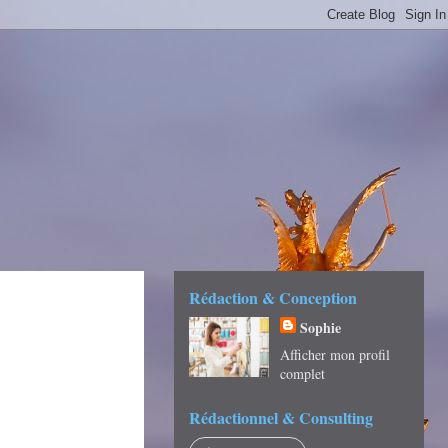
É -
Rédaction & Conception
Sophie
Afficher mon profil
complet
Rédactionnel & Consulting