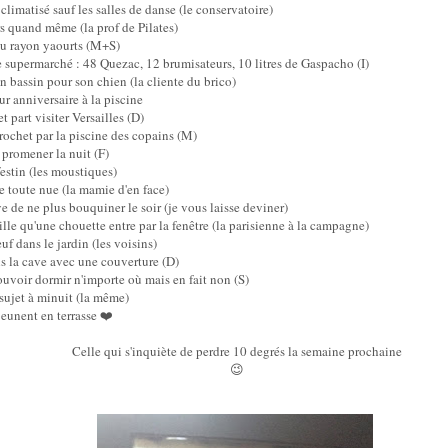
climatisé sauf les salles de danse (le conservatoire)
rs quand même (la prof de Pilates)
 au rayon yaourts (M+S)
e supermarché : 48 Quezac, 12 brumisateurs, 10 litres de Gaspacho (I)
n bassin pour son chien (la cliente du brico)
ur anniversaire à la piscine
et part visiter Versailles (D)
crochet par la piscine des copains (M)
 promener la nuit (F)
estin (les moustiques)
e toute nue (la mamie d'en face)
 de ne plus bouquiner le soir (je vous laisse deviner)
uille qu'une chouette entre par la fenêtre (la parisienne à la campagne)
uf dans le jardin (les voisins)
s la cave avec une couverture (D)
uvoir dormir n'importe où mais en fait non (S)
 sujet à minuit (la même)
eunent en terrasse ❤️
Celle qui s'inquiète de perdre 10 degrés la semaine prochaine
😉