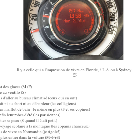
Il y a celle qui a l'impression de vivre en Floride, à L.A. ou à Sydney
😇
t des glaces (M+F)
e au ventilo (S)
s d'aller au bureau climatisé (ceux qui en ont)
it ni au short ni au débardeur (les collégiens)
en maillot de bain - le même en plus (F et ses copines)
fin leur robes d'été (les parisiennes)
ter sa peau (S quand il était petit)
voyage scolaire à la montagne (les copains chanceux)
s de vivre en Normandie (je rigole!)
 plus entrer dans la voiture (M+F+S)