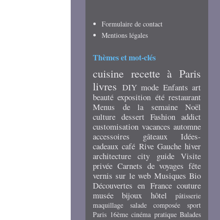
Formulaire de contact
Mentions légales
Thèmes et mot-clés
cuisine
recette
à Paris
livres
DIY
mode
Enfants
art
beauté
exposition
été
restaurant
Menus de la semaine
Noël
culture
dessert
Fashion addict
customisation
vacances
automne
accessoires
gâteaux
Idées-
cadeaux
café
Rive Gauche
hiver
architecture
city guide
Visite
privée
Carnets de voyages
fête
vernis
sur le web
Musiques
Bio
Découvertes en France
couture
musée
bijoux
hôtel
pâtisserie
maquillage
salade composée
sport
Paris 16ème
cinéma
pratique
Balades