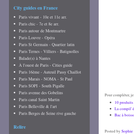
City guides en France
Paris vivant - 10e et 11e arr.
Paris chic - 7e et 8e arr.
Paris autour de Montmartre
Paris Louvre - Opéra
Paris St Germain - Quartier latin
Paris Ternes - Villiers - Batignolles
Balade(s) à Nantes
À l'ouest de Paris - Cities guide
Paris 16ème - Auteuil Passy Chaillot
Paris Marais - NOMA - St Paul
Paris SOPI - South Pigalle
Paris avenue des Gobelins
Pour compléter, je
Paris canal Saint Martin
10 produits 
Paris Belleville & l'art
La compil' d
Paris Berges de Seine rive gauche
Bac à boiss
Relire
Posted by
Sophie