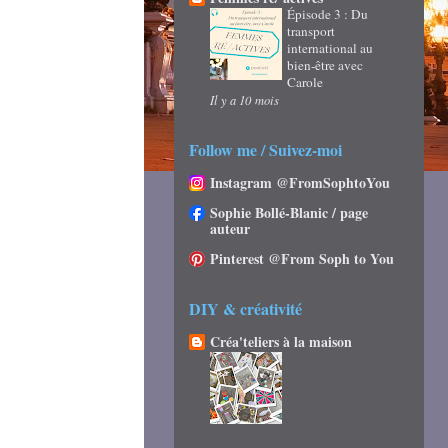
Épisode 3 : Du
transport
international au
bien-être avec
Carole
Il y a 10 mois
Follow me / Suivez-moi
Instagram @FromSophtoYou
Sophie Bollé-Blanic / page
auteur
Pinterest @From Soph to You
DIY & créativité
Créa'teliers à la maison