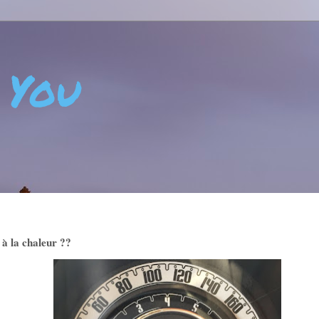
 You
 - CRÉATIVITÉ - ART DE VIVRE - BIEN-ÊTRE - POSITIVIT
 à la chaleur ??