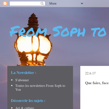
From Soph to
- DÉCOUVERTES - CULTURE - CITY GUIDES - VOYAGES
La Newsletter :
22.6.17
S'abonner
Que faire, face
Toutes les newsletters From Soph to
You
Découvrir les sujets :
Art & culture