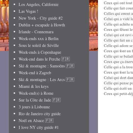
Ceux qui ont tout 
Los Angeles, Californie
Celle qui fait cou
Las Vegas !
Celles qui errent
New York - City guide #2
Celui qui a vidé l
Celle qui achète u
Dublin + escapade à Howth
Ceux qui fêtent le
Irlande - Connemara
Celui qui est ravi 
Week-ends xxx à Berlin
Celle qui fait un 
Sous le soleil de Séville
Celle qui adore se
Ceux qui font un f
Week-ends à Copenhague
Celle qui se balad
Week-end dans le Perche 🇫🇷
Ceux que ça énerve
Ski & montagne : Samoëns 🇫🇷
Celle qui a la tro
Ceux qui font la te
Week-end à Zagreb
Celui qui dort dan
Ski & montagne : Les Arcs 🇫🇷
Celle qui pense po
Miami & les keys
Celle qui écrit un
Week-end(s) à Rome
Ceux qui petit-déj
Sur la Côte de Jade 🇫🇷
3 jours à Lisbonne
Rio de Janeiro city guide
Noël en Alsace 🇫🇷
I love NY city guide #1