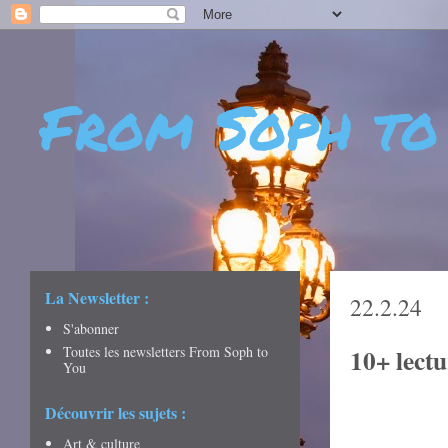
From Soph to
- DÉCOUVERTES - CULTURE - CITY GUIDES - VOYAGES
La Newsletter :
22.2.24
S'abonner
Toutes les newsletters From Soph to
10+ lect
You
Découvrir les sujets :
Art & culture