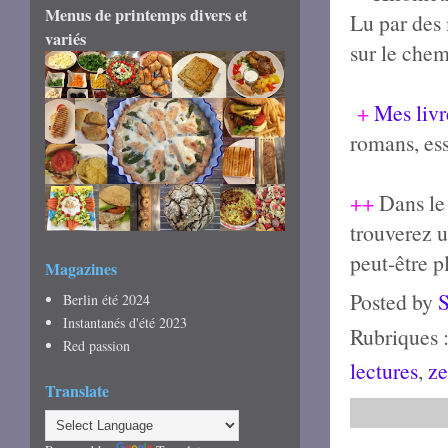
Menus de printemps divers et
Lu par des 
variés
sur le che
+
Mes livr
romans, ess
++
Dans le 
trouverez u
peut-être pl
Magazines
Posted by
Berlin été 2024
Instantanés d'été 2023
Rubriques 
Red passion
lectures
,
z
Translate