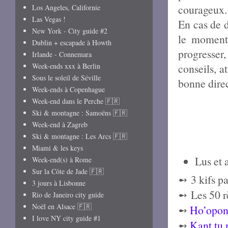
courageux
Los Angeles, Californie
Las Vegas !
En cas de d
New York - City guide #2
le moment 
Dublin + escapade à Howth
progresser
Irlande - Connemara
Week-ends xxx à Berlin
conseils, a
Sous le soleil de Séville
bonne direc
Week-ends à Copenhague
Week-end dans le Perche 🇫🇷
Ski & montagne : Samoëns 🇫🇷
Week-end à Zagreb
Ski & montagne : Les Arcs 🇫🇷
Miami & les keys
Lus et 
Week-end(s) à Rome
Sur la Côte de Jade 🇫🇷
➻
3 kifs p
3 jours à Lisbonne
➻
Les 50 r
Rio de Janeiro city guide
Noël en Alsace 🇫🇷
➻
Ho’opono
I love NY city guide #1
➻
Kant tu n