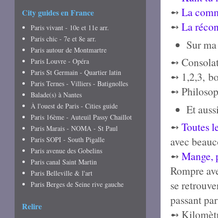
➻
La commu
City guides en France
➻
La récon
Paris vivant - 10e et 11e arr.
Paris chic - 7e et 8e arr.
Sur ma 
Paris autour de Montmartre
➻ Consolat
Paris Louvre - Opéra
Paris St Germain - Quartier latin
➻ 1,2,3,
bo
Paris Ternes - Villiers - Batignolles
➻ Philosop
Balade(s) à Nantes
À l'ouest de Paris - Cities guide
Et auss
Paris 16ème - Auteuil Passy Chaillot
➻
Toutes l
Paris Marais - NOMA - St Paul
avec beauco
Paris SOPI - South Pigalle
Paris avenue des Gobelins
➻
Mange, p
Paris canal Saint Martin
Rompre avec
Paris Belleville & l'art
se retrouve
Paris Berges de Seine rive gauche
passant par
Relire
➻ Kilomèt