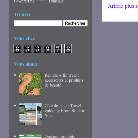
Powered by
Translate
Article plus 
Trouver
Vous étiez
8
3
3
9
7
8
Vous aimez
Rentrée + fin d'été :
accessoires et produits
de beauté
Côte de Jade : Travel
guide by From Soph to
You
Onatera, produits