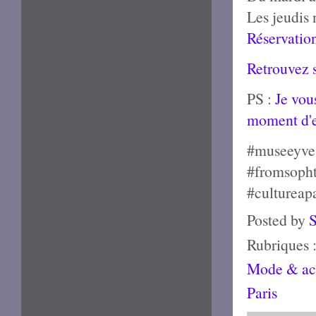
Les jeudis 
Réservation
Retrouvez s
PS :
Je vous
moment d'e
#museeyves
#fromsopht
#cultureapa
Posted by
Rubriques 
Mode & acc
Paris