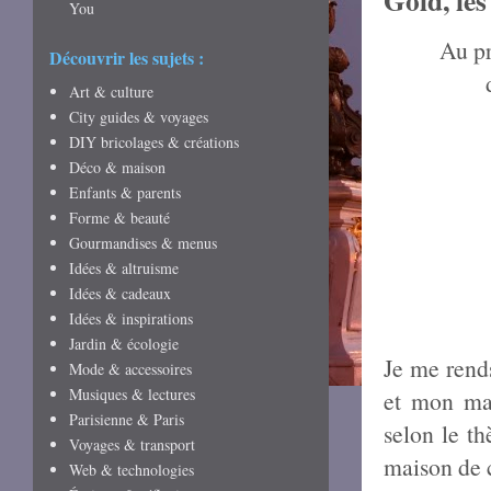
Gold, les
You
Au pr
Découvrir les sujets :
Art & culture
City guides & voyages
DIY bricolages & créations
Déco & maison
Enfants & parents
Forme & beauté
Gourmandises & menus
Idées & altruisme
Idées & cadeaux
Idées & inspirations
Jardin & écologie
Je me rend
Mode & accessoires
Musiques & lectures
et mon mar
Parisienne & Paris
selon le th
Voyages & transport
maison de 
Web & technologies