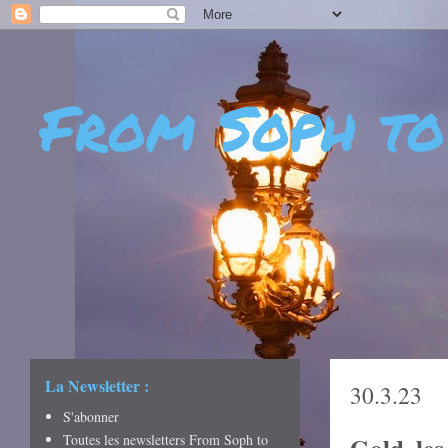
From Soph to
- DÉCOUVERTES - CUL
CRÉATIVITÉ - ART DE 
La Newsletter :
30.3.23
S'abonner
Toutes les newsletters From Soph to