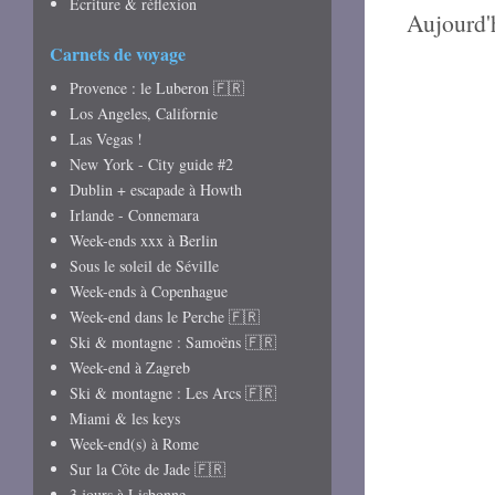
Écriture & réflexion
Aujourd'h
Carnets de voyage
Provence : le Luberon 🇫🇷
Los Angeles, Californie
Las Vegas !
New York - City guide #2
Dublin + escapade à Howth
Irlande - Connemara
Week-ends xxx à Berlin
Sous le soleil de Séville
Week-ends à Copenhague
Week-end dans le Perche 🇫🇷
Ski & montagne : Samoëns 🇫🇷
Week-end à Zagreb
Ski & montagne : Les Arcs 🇫🇷
Miami & les keys
Week-end(s) à Rome
Sur la Côte de Jade 🇫🇷
3 jours à Lisbonne