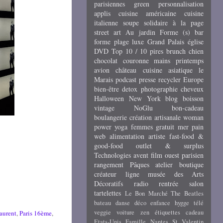
parisiennes
green
personnalisation
applis
cuisine américaine
cuisine
italienne
soupe
solidaire
à la page
street art
Au jardin
Forme (s)
bar
forme
plage
luxe
Grand Palais
église
DVD
Top 10 / 10 pires
brunch
chien
chocolat
couronne
mains
printemps
avion
château
cuisine asiatique
le
Marais
podcast
presse
recycler
Europe
bien-être
detox
photographie
cheveux
Halloween
New York
blog
boisson
vintage
NoGlu
bon-cadeau
boulangerie
création artisanale
woman
power
yoga
femmes
gratuit
mer
pain
web
alimentation
artiste
fast-food &
good-food
outlet & surplus
Technologies
avent
film
ouest parisien
rangement
Pâques
atelier
boutique
créateur
ligne
musée des Arts
Décoratifs
radio
rentrée
salon
tartelettes
Le Bon Marché
The Beatles
bateau
danse
déco
enfance
hygge
télé
veggie
voiture
zen
étiquettes cadeau
aurent
,
Paris 16ème
,
Etats-Unis
Famille
Nantes
St Valentin