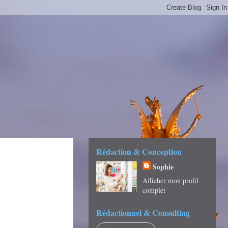
É -
Rédaction & Conception
Sophie
Afficher mon profil
complet
Rédactionnel & Consulting