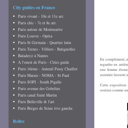
City guides en France
Paris vivant - 10e et 11e arr.
Paris chic - 7e et 8e arr.
Paris autour de Montmartre
Paris Louvre - Opéra
Paris St Germain - Quartier latin
Paris Ternes - Villiers - Batignolles
Balade(s) à Nantes
En complément, ne
À l'ouest de Paris - Cities guide
regarder en arriè
Paris 16ème - Auteuil Passy Chaillot
une femme étonnan
assumée laissent a
Paris Marais - NOMA - St Paul
Paris SOPI - South Pigalle
Cette exposition 
Paris avenue des Gobelins
soutien comme une 
Paris canal Saint Martin
Paris Belleville & l'art
Paris Berges de Seine rive gauche
Relire