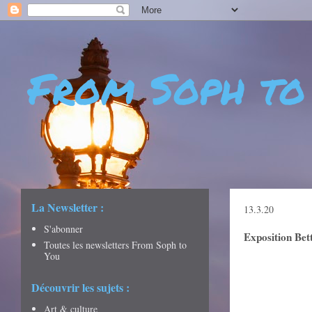
From Soph to
- DÉCOUVERTES - CULTURE - CITY GUIDES - VOYAGES
La Newsletter :
13.3.20
S'abonner
Exposition Bet
Toutes les newsletters From Soph to
You
Découvrir les sujets :
Art & culture