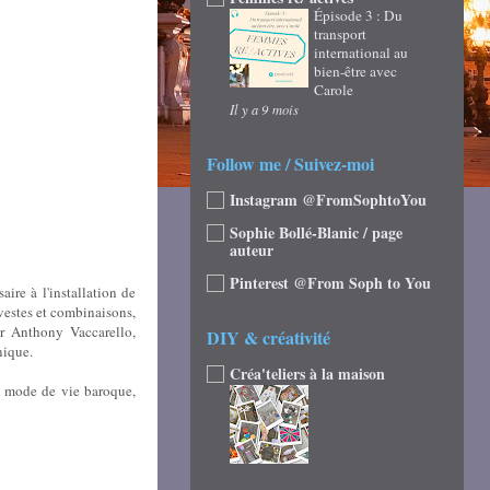
Épisode 3 : Du
transport
international au
bien-être avec
Carole
Il y a 9 mois
Follow me / Suivez-moi
Instagram @FromSophtoYou
Sophie Bollé-Blanic / page
auteur
Pinterest @From Soph to You
ire à l'installation de
 vestes et combinaisons,
r Anthony Vaccarello,
DIY & créativité
nique.
Créa'teliers à la maison
un mode de vie baroque,