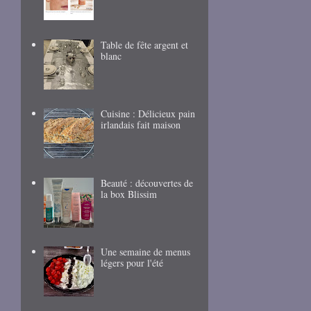
Table de fête argent et
blanc
Cuisine : Délicieux pain
irlandais fait maison
Beauté : découvertes de
la box Blissim
Une semaine de menus
légers pour l'été