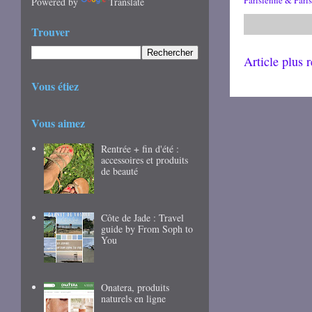
Parisienne & Paris
Powered by
Translate
Trouver
Article plus 
Vous étiez
Vous aimez
Rentrée + fin d'été :
accessoires et produits
de beauté
Côte de Jade : Travel
guide by From Soph to
You
Onatera, produits
naturels en ligne