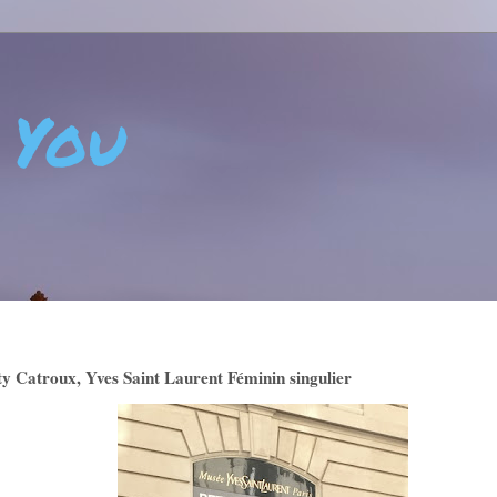
 You
 - CRÉATIVITÉ - ART DE VIVRE - BIEN-ÊTRE - POSITIVIT
ty Catroux, Yves Saint Laurent Féminin singulier