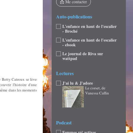
📩 Me contacter
Auto-publications
L'enfance en haut de l'escalier
- Broché
L'enfance en haut de l'escalier
- ebook
Le journal de Riva sur
wattpad
Lectures
e Betty Catroux se lève
J'ai lu & J'adore
ouvrir l'histoire d'une
Le corset, de
, même dans les moments
Vanessa Caffin
Podcast
Femmes ré/ actives