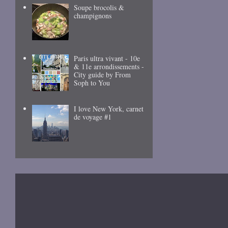
Soupe brocolis &
champignons
Paris ultra vivant - 10e
& 11e arrondissements -
City guide by From
Soph to You
I love New York, carnet
de voyage #1