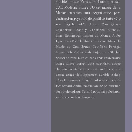
meubles
musée Yves saint Laurent
musée
d'Art Moderne
musée d'Orsay
musée de la
Marine
natation
nuit
organisation
parc
d'attraction
psychologie positive
tarte
vélo
zoo
Égypte
Alaïa
Alsace
Cent Quatre
Chandeleur
Chantilly
Christophe Michalak
Fimo
Hemingway
Institut du Monde Arabe
Japon
Jean-Michel Othoniel
Lisbonne
Marseille
Musée du Quai Branly
New-York
Portugal
Proust
Seine-Saint-Denis
Sujet de réflexion
Søstrene Grene
Taste of Paris
amis
anniversaire
bonne année
burger
cake
calendrier
cirque
clafoutis
cocktail
confinement
conférence
créa
dessin animé
développement durable
e-shop
lifestyle
lunettes
magie
milk-shake
musée
Jacquemard-André
méditation
neige
nutrition
peur
pluie
poisson d'avril !
positivité
robe
sapin
soirée
terrasse
train
turquoise