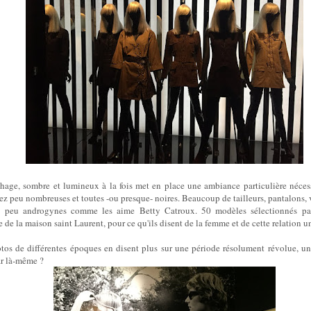
chage, sombre et lumineux à la fois met en place une ambiance particulière nécessa
ssez peu nombreuses et toutes -ou presque- noires. Beaucoup de tailleurs, pantalons,
n peu androgynes comme les aime Betty Catroux. 50 modèles sélectionnés pa
ue de la maison saint Laurent, pour ce qu'ils disent de la femme et de cette relation u
otos de différentes époques en disent plus sur une période résolument révolue, 
par là-même ?