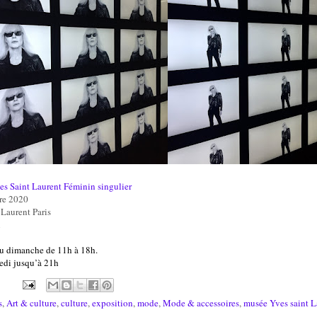
es Saint Laurent Féminin singulier
re 2020
Laurent Paris
u
u dimanche de 11h à 18h.
edi jusqu’à 21h
s
,
Art & culture
,
culture
,
exposition
,
mode
,
Mode & accessoires
,
musée Yves saint L