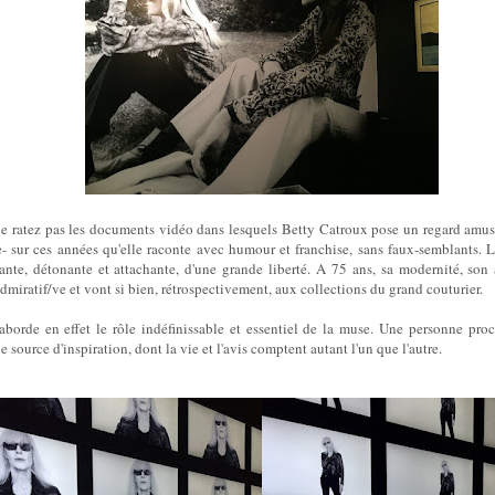
 ratez pas les documents vidéo dans lesquels Betty Catroux pose un regard amusé
re- sur ces années qu'elle raconte avec humour et franchise, sans faux-semblants.
L'
te, détonante et attachante, d'une grande liberté.
A 75 ans, sa modernité, son a
dmiratif/ve et vont si bien, rétrospectivement, aux collections du grand couturier.
aborde en effet le rôle indéfinissable et essentiel de la muse. Une personne pro
source d'inspiration, dont la vie et l'avis comptent autant l'un que l'autre.