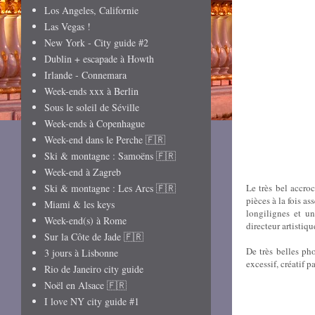
Los Angeles, Californie
Las Vegas !
New York - City guide #2
Dublin + escapade à Howth
Irlande - Connemara
Week-ends xxx à Berlin
Sous le soleil de Séville
Week-ends à Copenhague
Week-end dans le Perche 🇫🇷
Ski & montagne : Samoëns 🇫🇷
Week-end à Zagreb
Ski & montagne : Les Arcs 🇫🇷
Le très bel accro
pièces à la fois a
Miami & les keys
longilignes et u
Week-end(s) à Rome
directeur artistiq
Sur la Côte de Jade 🇫🇷
De très belles ph
3 jours à Lisbonne
excessif, créatif 
Rio de Janeiro city guide
Noël en Alsace 🇫🇷
I love NY city guide #1