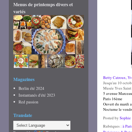
Menus de printemps divers et
variés
Betty Catroux, Yv
Magazines
Jusqu'au 10 octob
Berlin été 2024
Musée Yves Saint 
5 avenue Marcea
Instantanés d'été 2023
Paris 16ème
Red passion
Ouvert du mardi a
Nocturne le vendr
Translate
Posted by
Sophie
Rubriques :
à Pari