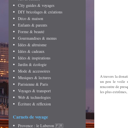
City guides & voyages
DIY bricolages & créations
Déco & maison
Enfants & parents
Forme & beauté
Gourmandises & menus
Idées & altruisme
Idées & cadeaux
Idées & inspirations
Jardin & écologie
Mode & accessoires
A travers la dona
Musiques & lectures
un peu le voile s
Parisienne & Paris
rencontre de pres
Voyages & transport
les plus extrêmes,
Web & technologies
Écriture & réflexion
Carnets de voyage
Provence : le Luberon 🇫🇷