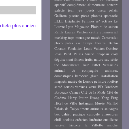
apéritif
complément alimentaire
concert
galette
jean
jeu
jouets
opéra
palais
Galliera
piscine
pizza
plantes
spectacle
ELLE
Epiphanie
Femmes ré/ actives
Le
rticle plus ancien
Louvre
Lyon
Magazine
Plaisirs de saison
Ralph Lauren
Vuitton
centre commercial
masking tape
montagne
musée Carnavalet
photo
pâtes
ski
temps
théâtre
Berlin
Courson
Fondation Louis Vuitton
Octobre
Rose
Petit Palais
Suède
chapeau
cosy
déguisement
fitness
fruits
nature
sac
série
thé
Monumenta
Tour Eiffel
Versailles
animal de compagnie
animaux
domestiques
barbecue
glace
installation
magnets
musée du Louvre
peinture
rooftop
santé
sorties
verrines
vœux
BD
Birchbox
Bordeaux
Cannes
Cité de la Mode
Cité du
Cinéma
Harry Potter
Huang Yong Ping
Hôtel de Ville
Instagram
Musée Maillol
Palais de Tokyo
amour
animaux sauvages
box
cahier pratique
canicule
chaussures
chill
cookies
création littéraire
cueillette
festival
histoire
la Villette
marché