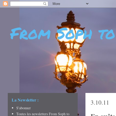
From Soph to
- DÉCOUVERTES - CUL
CRÉATIVITÉ - ART DE 
La Newsletter :
3.10.11
S'abonner
Toutes les newsletters From Soph to