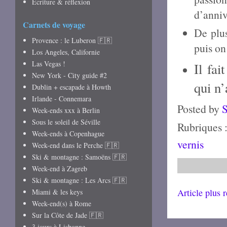
Écriture & réflexion
d’anniv
Carnets de voyage
De plus
Provence : le Luberon 🇫🇷
puis on
Los Angeles, Californie
Las Vegas !
Il fa
New York - City guide #2
qui n’
Dublin + escapade à Howth
Irlande - Connemara
Posted by
Week-ends xxx à Berlin
Sous le soleil de Séville
Rubriques 
Week-ends à Copenhague
vernis
Week-end dans le Perche 🇫🇷
Ski & montagne : Samoëns 🇫🇷
Week-end à Zagreb
Ski & montagne : Les Arcs 🇫🇷
Article plus 
Miami & les keys
Week-end(s) à Rome
Sur la Côte de Jade 🇫🇷
3 jours à Lisbonne