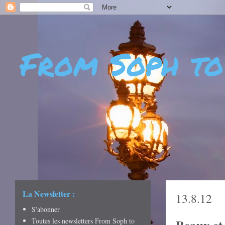
From Soph to
- DÉCOUVERTES - CUL
CRÉATIVITÉ - ART DE 
La Newsletter :
13.8.12
S'abonner
Toutes les newsletters From Soph to