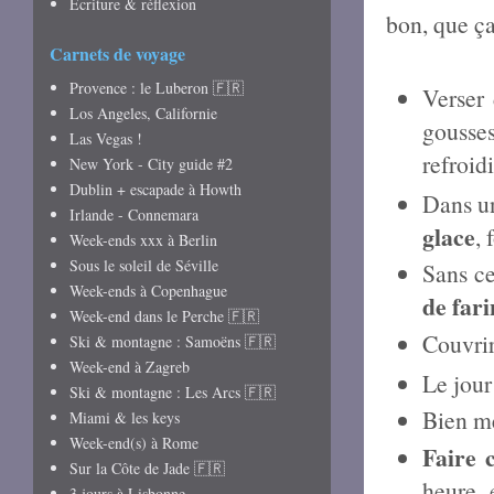
Écriture & réflexion
bon, que ça 
Carnets de voyage
Provence : le Luberon 🇫🇷
Verser
Los Angeles, Californie
gousse
Las Vegas !
refroidi
New York - City guide #2
Dublin + escapade à Howth
Dans un
Irlande - Connemara
glace
, 
Week-ends xxx à Berlin
Sous le soleil de Séville
Sans ce
Week-ends à Copenhague
de fari
Week-end dans le Perche 🇫🇷
Couvrir,
Ski & montagne : Samoëns 🇫🇷
Week-end à Zagreb
Le jour
Ski & montagne : Les Arcs 🇫🇷
Bien mé
Miami & les keys
Week-end(s) à Rome
Faire 
Sur la Côte de Jade 🇫🇷
heure, 
3 jours à Lisbonne