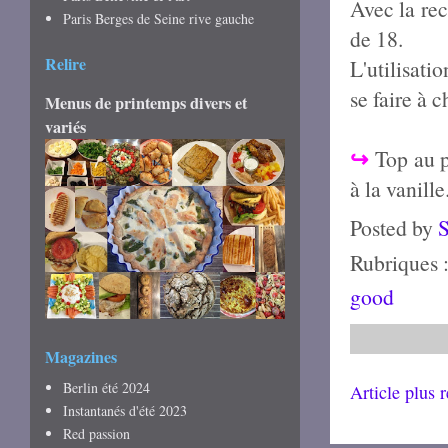
Avec la rec
Paris Berges de Seine rive gauche
de 18.
Relire
L'utilisati
se faire à 
Menus de printemps divers et
variés
↪
Top au p
à la vanille
Posted by
Rubriques 
good
Magazines
Berlin été 2024
Article plus 
Instantanés d'été 2023
Red passion