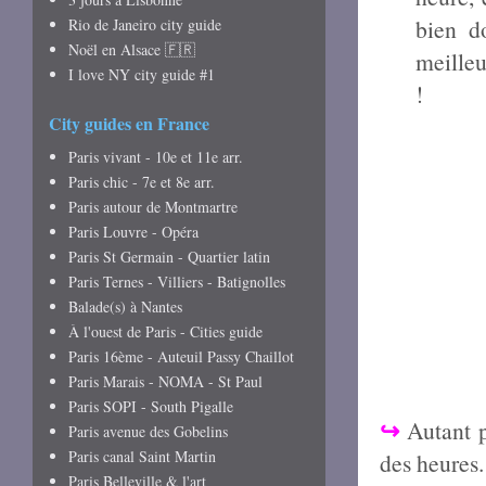
bien d
Rio de Janeiro city guide
Noël en Alsace 🇫🇷
meilleu
I love NY city guide #1
!
City guides en France
Paris vivant - 10e et 11e arr.
Paris chic - 7e et 8e arr.
Paris autour de Montmartre
Paris Louvre - Opéra
Paris St Germain - Quartier latin
Paris Ternes - Villiers - Batignolles
Balade(s) à Nantes
À l'ouest de Paris - Cities guide
Paris 16ème - Auteuil Passy Chaillot
Paris Marais - NOMA - St Paul
Paris SOPI - South Pigalle
↪
Autant p
Paris avenue des Gobelins
Paris canal Saint Martin
des heures.
Paris Belleville & l'art