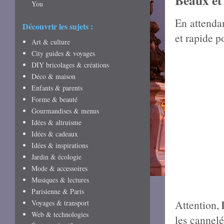
Beaux et 
You
En attendan
Découvrir les sujets :
et rapide 
Art & culture
City guides & voyages
DIY bricolages & créations
Déco & maison
Enfants & parents
Forme & beauté
Gourmandises & menus
Idées & altruisme
Idées & cadeaux
Idées & inspirations
Jardin & écologie
Mode & accessoires
Musiques & lectures
Parisienne & Paris
Attention,
Voyages & transport
Web & technologies
les cannelé