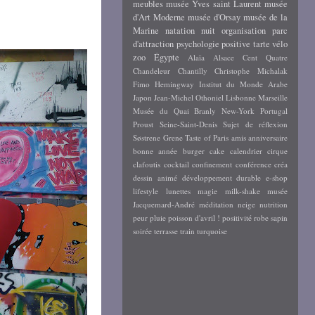
meubles
musée Yves saint Laurent
musée
d'Art Moderne
musée d'Orsay
musée de la
Marine
natation
nuit
organisation
parc
d'attraction
psychologie positive
tarte
vélo
zoo
Égypte
Alaïa
Alsace
Cent Quatre
Chandeleur
Chantilly
Christophe Michalak
Fimo
Hemingway
Institut du Monde Arabe
Japon
Jean-Michel Othoniel
Lisbonne
Marseille
Musée du Quai Branly
New-York
Portugal
Proust
Seine-Saint-Denis
Sujet de réflexion
Søstrene Grene
Taste of Paris
amis
anniversaire
bonne année
burger
cake
calendrier
cirque
clafoutis
cocktail
confinement
conférence
créa
dessin animé
développement durable
e-shop
lifestyle
lunettes
magie
milk-shake
musée
Jacquemard-André
méditation
neige
nutrition
peur
pluie
poisson d'avril !
positivité
robe
sapin
soirée
terrasse
train
turquoise