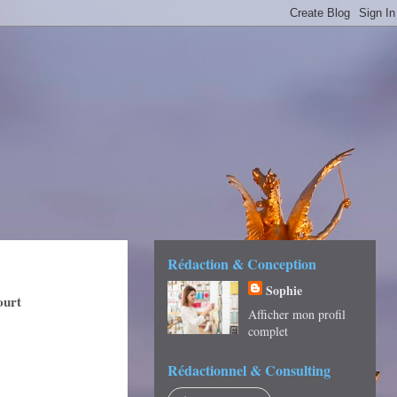
É -
Rédaction & Conception
Sophie
ourt
Afficher mon profil
complet
Rédactionnel & Consulting