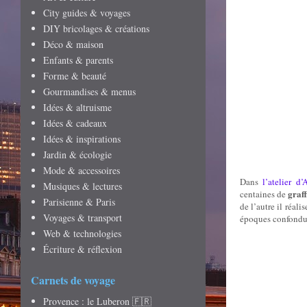
City guides & voyages
DIY bricolages & créations
Déco & maison
Enfants & parents
Forme & beauté
Gourmandises & menus
Idées & altruisme
Idées & cadeaux
Idées & inspirations
Jardin & écologie
Mode & accessoires
Dans
l’atelier d
Musiques & lectures
graff
centaines de
Parisienne & Paris
de l’autre il réal
Voyages & transport
époques confondue
Web & technologies
Écriture & réflexion
Carnets de voyage
Provence : le Luberon 🇫🇷