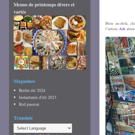
Menus de printemps divers et
variés
Bien au-delà, ch
l’artiste
Ash
attend
Magazines
Berlin été 2024
Instantanés d'été 2023
Red passion
Translate