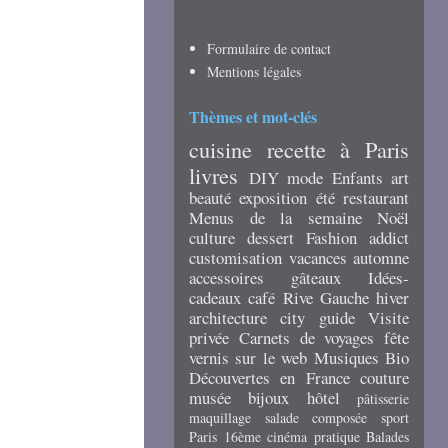
Formulaire de contact
Mentions légales
Thèmes et mot-clés
cuisine
recette
à Paris
livres
DIY
mode
Enfants
art
beauté
exposition
été
restaurant
Menus de la semaine
Noël
culture
dessert
Fashion addict
customisation
vacances
automne
accessoires
gâteaux
Idées-
cadeaux
café
Rive Gauche
hiver
architecture
city guide
Visite
privée
Carnets de voyages
fête
vernis
sur le web
Musiques
Bio
Découvertes en France
couture
musée
bijoux
hôtel
pâtisserie
maquillage
salade composée
sport
Paris 16ème
cinéma
pratique
Balades