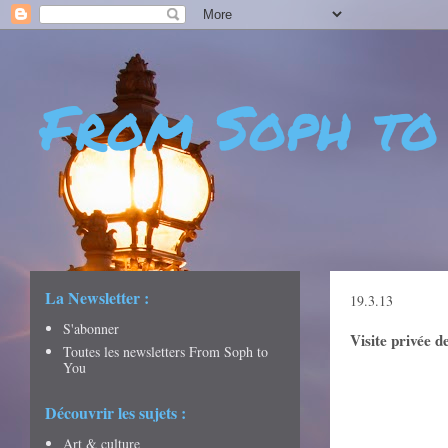
From Soph to
- DÉCOUVERTES - CULTURE - CITY GUIDES - VOYAGES
La Newsletter :
19.3.13
S'abonner
Visite privée d
Toutes les newsletters From Soph to
You
Découvrir les sujets :
Art & culture