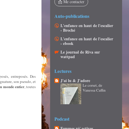
📩 Me contacter
Auto-publications
L'enfance en haut de l'escalier
- Broché
L'enfance en haut de l'escalier
- ebook
Le journal de Riva sur
wattpad
Lectures
posés, entreposés. Des
J'ai lu & J'adore
ignature, son pseudo, et
Le corset, de
 du monde entier
, toutes
Vanessa Caffin
Podcast
Femmes ré/ actives