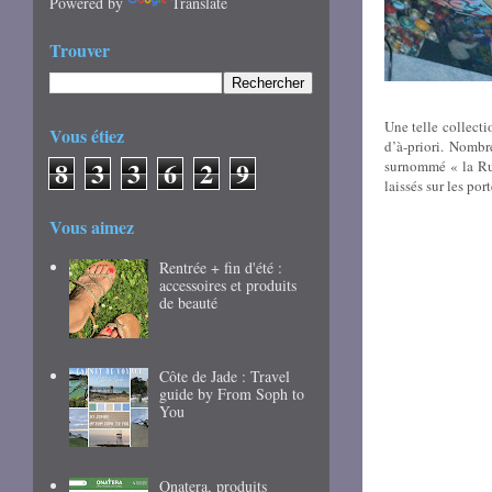
Powered by
Translate
Trouver
Une telle collecti
Vous étiez
d’à-priori. Nombr
8
3
3
6
2
9
surnommé « la Ru
laissés sur les por
Vous aimez
Rentrée + fin d'été :
accessoires et produits
de beauté
Côte de Jade : Travel
guide by From Soph to
You
Onatera, produits