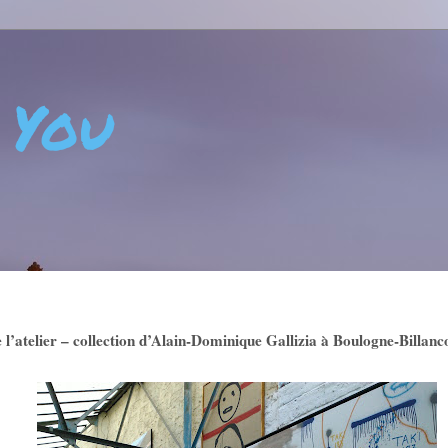
 You
 - CRÉATIVITÉ - ART DE VIVRE - BIEN-ÊTRE - POSITIVIT
e l’atelier – collection d’Alain-Dominique Gallizia à Boulogne-Billanc