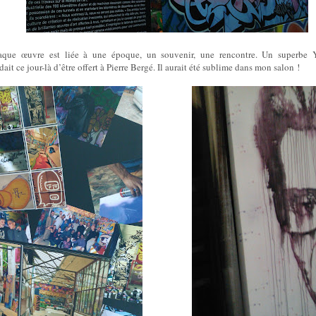
aque œuvre est liée à une époque, un souvenir, une rencontre. Un superbe 
ait ce jour-là d’être offert à Pierre Bergé. Il aurait été sublime dans mon salon !