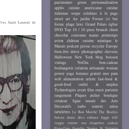
parisiennes
green
personnalisation
applis
cuisine américaine
cuisine
italienne
soupe
solidaire
à la page
street art
Au jardin
Forme (s)
bar
Yves Saint Laurent de
forme
plage
luxe
Grand Palais
église
DVD
Top 10 / 10 pires
brunch
chien
chocolat
couronne
mains
printemps
avion
château
cuisine asiatique
le
Marais
podcast
presse
recycler
Europe
bien-être
detox
photographie
cheveux
Halloween
New York
blog
boisson
vintage
NoGlu
bon-cadeau
boulangerie
création artisanale
woman
power
yoga
femmes
gratuit
mer
pain
web
alimentation
artiste
fast-food &
good-food
outlet & surplus
Technologies
avent
film
ouest parisien
rangement
Pâques
atelier
boutique
créateur
ligne
musée des Arts
Décoratifs
radio
rentrée
salon
tartelettes
Le Bon Marché
The Beatles
bateau
danse
déco
enfance
hygge
télé
veggie
voiture
zen
étiquettes cadeau
Etats-Unis
Famille
Nantes
St Valentin