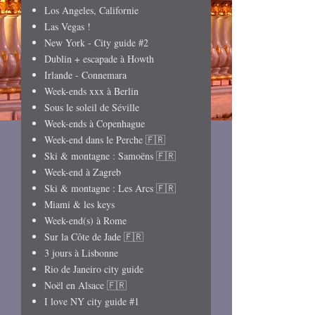
Los Angeles, Californie
Las Vegas !
New York - City guide #2
Dublin + escapade à Howth
Irlande - Connemara
Week-ends xxx à Berlin
Sous le soleil de Séville
Week-ends à Copenhague
Week-end dans le Perche 🇫🇷
Ski & montagne : Samoëns 🇫🇷
Week-end à Zagreb
Ski & montagne : Les Arcs 🇫🇷
Miami & les keys
Week-end(s) à Rome
Sur la Côte de Jade 🇫🇷
3 jours à Lisbonne
Rio de Janeiro city guide
Noël en Alsace 🇫🇷
I love NY city guide #1