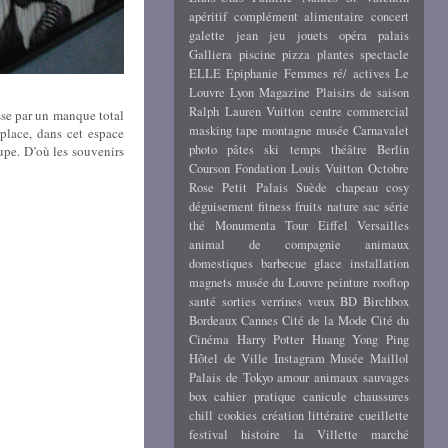
apéritif
complément alimentaire
concert
galette
jean
jeu
jouets
opéra
palais
Galliera
piscine
pizza
plantes
spectacle
ELLE
Epiphanie
Femmes ré/ actives
Le
Louvre
Lyon
Magazine
Plaisirs de saison
Ralph Lauren
Vuitton
centre commercial
asse par un manque total
masking tape
montagne
musée Carnavalet
 place, dans cet espace
photo
pâtes
ski
temps
théâtre
Berlin
upe. D’où les souvenirs
Courson
Fondation Louis Vuitton
Octobre
Rose
Petit Palais
Suède
chapeau
cosy
déguisement
fitness
fruits
nature
sac
série
thé
Monumenta
Tour Eiffel
Versailles
animal de compagnie
animaux
domestiques
barbecue
glace
installation
magnets
musée du Louvre
peinture
rooftop
santé
sorties
verrines
vœux
BD
Birchbox
Bordeaux
Cannes
Cité de la Mode
Cité du
Cinéma
Harry Potter
Huang Yong Ping
Hôtel de Ville
Instagram
Musée Maillol
Palais de Tokyo
amour
animaux sauvages
box
cahier pratique
canicule
chaussures
chill
cookies
création littéraire
cueillette
festival
histoire
la Villette
marché