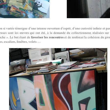
on si variée témoigne d’une intense ouverture d’esprit, d’une curiosité infinie et p
euses sont les œuvres qui ont été, à la demande du collectionneur, réalisées sur
favoriser les rencontres
che ». Le but étant de
et de renforcer la cohésion du gro
tes, escaliers, fenêtres, volets …