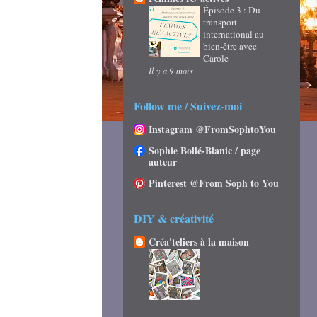
Épisode 3 : Du
transport
international au
bien-être avec
Carole
Il y a 9 mois
Follow me / Suivez-moi
Instagram @FromSophtoYou
Sophie Bollé-Blanic / page
auteur
Pinterest @From Soph to You
DIY & créativité
Créa'teliers à la maison