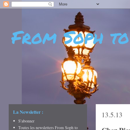
From Soph to
- DÉCOUVERTES - CUL
CRÉATIVITÉ - ART DE 
La Newsletter :
13.5.13
S'abonner
Toutes les newsletters From Soph to