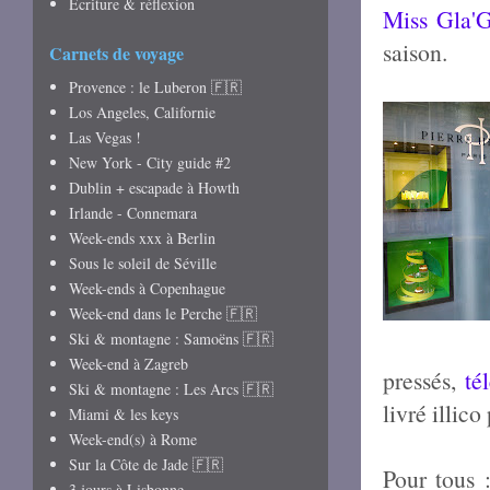
Écriture & réflexion
Miss Gla'G
saison.
Carnets de voyage
Provence : le Luberon 🇫🇷
Los Angeles, Californie
Las Vegas !
New York - City guide #2
Dublin + escapade à Howth
Irlande - Connemara
Week-ends xxx à Berlin
Sous le soleil de Séville
Week-ends à Copenhague
Week-end dans le Perche 🇫🇷
Ski & montagne : Samoëns 🇫🇷
Week-end à Zagreb
pressés,
té
Ski & montagne : Les Arcs 🇫🇷
livré illico
Miami & les keys
Week-end(s) à Rome
Sur la Côte de Jade 🇫🇷
Pour tous 
3 jours à Lisbonne