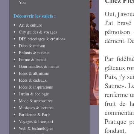
Chez Pie
You
Oui, j'avou
Découvrir les sujets :
J'ai bravé
Art & culture
pâmoison d
City guides & voyages
DIY bricolages & créations
dément. De
Déco & maison
Enfants & parents
Par fidélit
Forme & beauté
gâteaux ron
Gourmandises & menus
Idées & altruisme
Puis, j'y s
Idées & cadeaux
Satine». L
Idées & inspirations
renferme u
Jardin & écologie
Mode & accessoires
fruit de 
Musiques & lectures
commentair
Parisienne & Paris
Pratique p
Voyages & transport
Web & technologies
fondant.