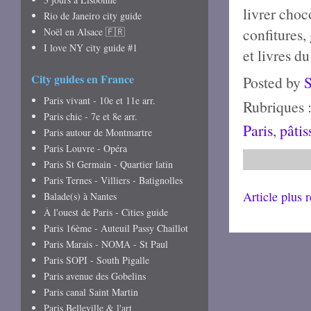
livrer choc
Rio de Janeiro city guide
confitures,
Noël en Alsace 🇫🇷
I love NY city guide #1
et livres d
City guides en France
Posted by
Paris vivant - 10e et 11e arr.
Rubriques 
Paris chic - 7e et 8e arr.
Paris
,
pâtis
Paris autour de Montmartre
Paris Louvre - Opéra
Paris St Germain - Quartier latin
Paris Ternes - Villiers - Batignolles
Article plus 
Balade(s) à Nantes
À l'ouest de Paris - Cities guide
Paris 16ème - Auteuil Passy Chaillot
Paris Marais - NOMA - St Paul
Paris SOPI - South Pigalle
Paris avenue des Gobelins
Paris canal Saint Martin
Paris Belleville & l'art