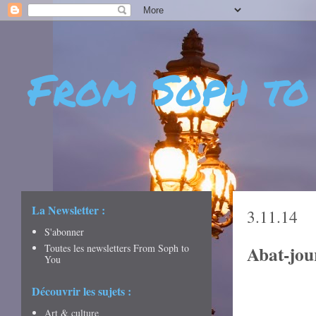
From Soph to
- DÉCOUVERTES - CULTURE - CITY GUIDES - VOYAGES
La Newsletter :
3.11.14
S'abonner
Toutes les newsletters From Soph to
Abat-jour
You
Découvrir les sujets :
Art & culture