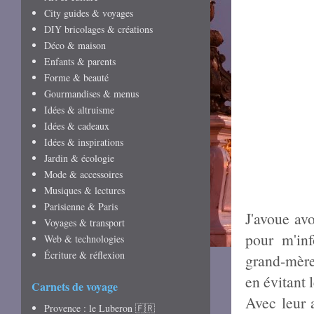
City guides & voyages
DIY bricolages & créations
Déco & maison
Enfants & parents
Forme & beauté
Gourmandises & menus
Idées & altruisme
Idées & cadeaux
Idées & inspirations
Jardin & écologie
Mode & accessoires
Musiques & lectures
Parisienne & Paris
J'avoue avo
Voyages & transport
pour m'inf
Web & technologies
Écriture & réflexion
grand-mère 
en évitant 
Carnets de voyage
Avec leur 
Provence : le Luberon 🇫🇷