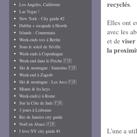
recyclés
.
Los Angeles, Californie
Las Vegas !
New York - City guide #2
Elles ont 
Dublin + escapade à Howth
avec les ab
Irlande - Connemara
viser
et de
Week-ends xxx à Berlin
Sous le soleil de Séville
la proximi
Week-ends à Copenhague
Week-end dans le Perche 🇫🇷
Ski & montagne : Samoëns 🇫🇷
Week-end à Zagreb
Ski & montagne : Les Arcs 🇫🇷
Miami & les keys
Week-end(s) à Rome
Sur la Côte de Jade 🇫🇷
3 jours à Lisbonne
Rio de Janeiro city guide
Noël en Alsace 🇫🇷
L'une a util
I love NY city guide #1