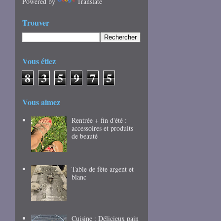
Powered by
Translate
Trouver
Vous étiez
8
3
5
9
7
5
Vous aimez
Rentrée + fin d'été :
accessoires et produits
de beauté
Table de fête argent et
blanc
Cuisine : Délicieux pain