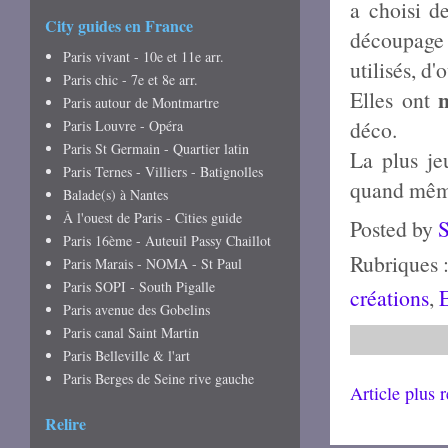
a choisi d
City guides en France
découpage 
Paris vivant - 10e et 11e arr.
utilisés, d'
Paris chic - 7e et 8e arr.
Elles ont
Paris autour de Montmartre
déco.
Paris Louvre - Opéra
Paris St Germain - Quartier latin
La plus je
Paris Ternes - Villiers - Batignolles
quand même
Balade(s) à Nantes
À l'ouest de Paris - Cities guide
Posted by
Paris 16ème - Auteuil Passy Chaillot
Rubriques 
Paris Marais - NOMA - St Paul
Paris SOPI - South Pigalle
créations
,
Paris avenue des Gobelins
Paris canal Saint Martin
Paris Belleville & l'art
Paris Berges de Seine rive gauche
Article plus 
Relire