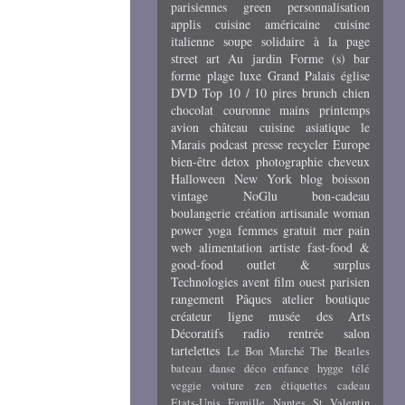
parisiennes
green
personnalisation
applis
cuisine américaine
cuisine
italienne
soupe
solidaire
à la page
street art
Au jardin
Forme (s)
bar
forme
plage
luxe
Grand Palais
église
DVD
Top 10 / 10 pires
brunch
chien
chocolat
couronne
mains
printemps
avion
château
cuisine asiatique
le
Marais
podcast
presse
recycler
Europe
bien-être
detox
photographie
cheveux
Halloween
New York
blog
boisson
vintage
NoGlu
bon-cadeau
boulangerie
création artisanale
woman
power
yoga
femmes
gratuit
mer
pain
web
alimentation
artiste
fast-food &
good-food
outlet & surplus
Technologies
avent
film
ouest parisien
rangement
Pâques
atelier
boutique
créateur
ligne
musée des Arts
Décoratifs
radio
rentrée
salon
tartelettes
Le Bon Marché
The Beatles
bateau
danse
déco
enfance
hygge
télé
veggie
voiture
zen
étiquettes cadeau
Etats-Unis
Famille
Nantes
St Valentin