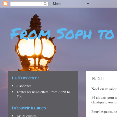
From Soph to
- DÉCOUVERTES - CULTURE - CITY GUIDES - VOYAGES
La Newsletter :
19.12.14
S'abonner
Noël en musiq
Toutes les newsletters From Soph to
You
pour s
14 albums
versio
classiques,
Découvrir les sujets :
Pour les petits
, d
Art & culture