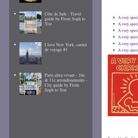
Côte de Jade : Travel
A very spec
guide by From Soph to
You
A very spec
A very spec
A very spec
A very spec
I love New York, carnet
de voyage #1
A very spec
Paris ultra vivant - 10e
& 11e arrondissements -
City guide by From
Soph to You