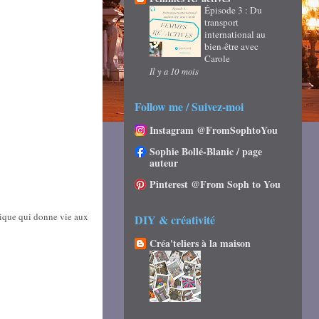
Épisode 3 : Du
transport
international au
bien-être avec
Carole
Il y a 10 mois
Follow me / Suivez-moi
Instagram @FromSophtoYou
Sophie Bollé-Blanic / page
auteur
Pinterest @From Soph to You
sique qui donne vie aux
DIY & créativité
Créa'teliers à la maison