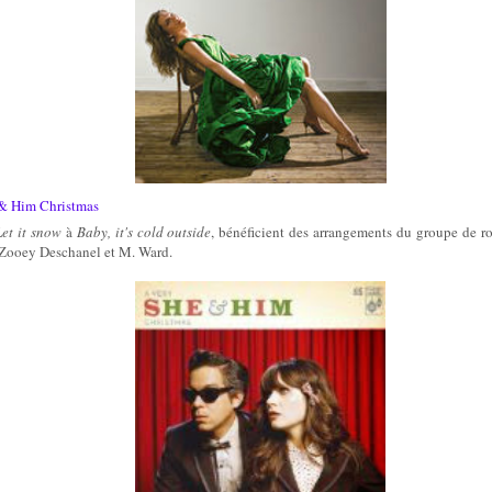
 & Him Christmas
Let it snow
à
Baby, it's cold outside
, bénéficient des arrangements du groupe de 
 Zooey Deschanel et M. Ward.