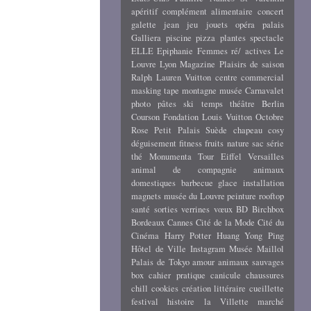
apéritif
complément alimentaire
concert
galette
jean
jeu
jouets
opéra
palais
Galliera
piscine
pizza
plantes
spectacle
ELLE
Epiphanie
Femmes ré/ actives
Le
Louvre
Lyon
Magazine
Plaisirs de saison
Ralph Lauren
Vuitton
centre commercial
masking tape
montagne
musée Carnavalet
photo
pâtes
ski
temps
théâtre
Berlin
Courson
Fondation Louis Vuitton
Octobre
Rose
Petit Palais
Suède
chapeau
cosy
déguisement
fitness
fruits
nature
sac
série
thé
Monumenta
Tour Eiffel
Versailles
animal de compagnie
animaux
domestiques
barbecue
glace
installation
magnets
musée du Louvre
peinture
rooftop
santé
sorties
verrines
vœux
BD
Birchbox
Bordeaux
Cannes
Cité de la Mode
Cité du
Cinéma
Harry Potter
Huang Yong Ping
Hôtel de Ville
Instagram
Musée Maillol
Palais de Tokyo
amour
animaux sauvages
box
cahier pratique
canicule
chaussures
chill
cookies
création littéraire
cueillette
festival
histoire
la Villette
marché