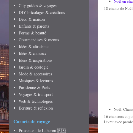
Noël en chan
City guides & voyages
18 chants de Noël 
DIY bricolages & créations
Déco & maison
Enfants & parents
Forme & beauté
Gourmandises & menus
Idées & altruisme
Idées & cadeaux
Idées & inspirations
Jardin & écologie
Mode & accessoires
Musiques & lectures
Parisienne & Paris
Voyages & transport
Web & technologies
Écriture & réflexion
Noël, Chans
16 chansons et poè
Carnets de voyage
Livret avec parole
Provence : le Luberon 🇫🇷