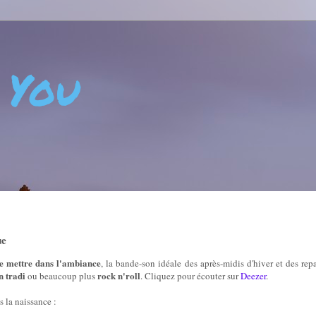
 You
 - CRÉATIVITÉ - ART DE VIVRE - BIEN-ÊTRE - POSITIVIT
ue
e mettre dans l'ambiance
, la bande-son idéale des après-midis d'hiver et des repa
n tradi
rock n'roll
ou beaucoup plus
. Cliquez pour écouter sur
Deezer
.
ès la naissance :