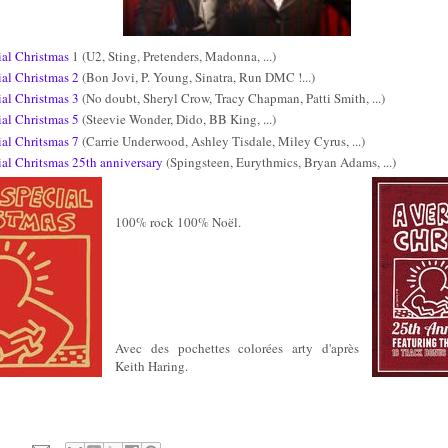
ial Christmas
1 (U2, Sting, Pretenders, Madonna, ...)
ial Christmas 2
(Bon Jovi, P. Young, Sinatra, Run DMC !...)
ial Christmas 3
(No doubt, Sheryl Crow, Tracy Chapman, Patti Smith, ...)
ial Christmas 5
(Steevie Wonder, Dido, BB King, ...)
ial Chritsmas 7
(Carrie Underwood, Ashley Tisdale, Miley Cyrus, ...)
ial Chritsmas 25th anniversary
(Spingsteen, Eurythmics, Bryan Adams, ...)
100% rock 100% Noël.
Avec des pochettes colorées arty d'après
Keith Haring.