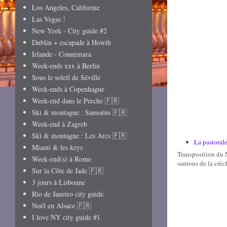
Los Angeles, Californie
Las Vegas !
New York - City guide #2
Dublin + escapade à Howth
Irlande - Connemara
Week-ends xxx à Berlin
Sous le soleil de Séville
Week-ends à Copenhague
Week-end dans le Perche 🇫🇷
Ski & montagne : Samoëns 🇫🇷
Week-end à Zagreb
Ski & montagne : Les Arcs 🇫🇷
La pastoral
Miami & les keys
Transposition du 
Week-end(s) à Rome
santons de la crè
Sur la Côte de Jade 🇫🇷
3 jours à Lisbonne
Rio de Janeiro city guide
Noël en Alsace 🇫🇷
I love NY city guide #1