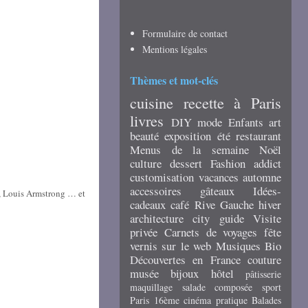
Formulaire de contact
Mentions légales
Thèmes et mot-clés
cuisine
recette
à Paris
livres
DIY
mode
Enfants
art
beauté
exposition
été
restaurant
Menus de la semaine
Noël
culture
dessert
Fashion addict
customisation
vacances
automne
accessoires
gâteaux
Idées-
e, Louis Armstrong … et
cadeaux
café
Rive Gauche
hiver
architecture
city guide
Visite
privée
Carnets de voyages
fête
vernis
sur le web
Musiques
Bio
Découvertes en France
couture
musée
bijoux
hôtel
pâtisserie
maquillage
salade composée
sport
Paris 16ème
cinéma
pratique
Balades