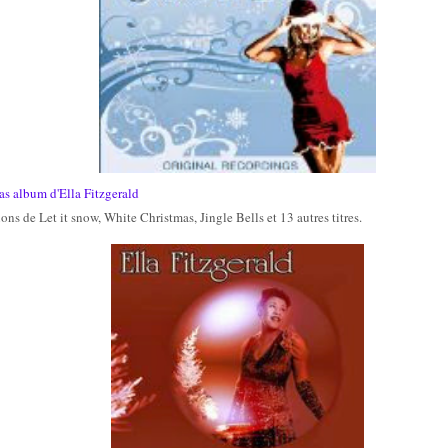
s album d'Ella Fitzgerald
ns de Let it snow, White Christmas, Jingle Bells et 13 autres titres.