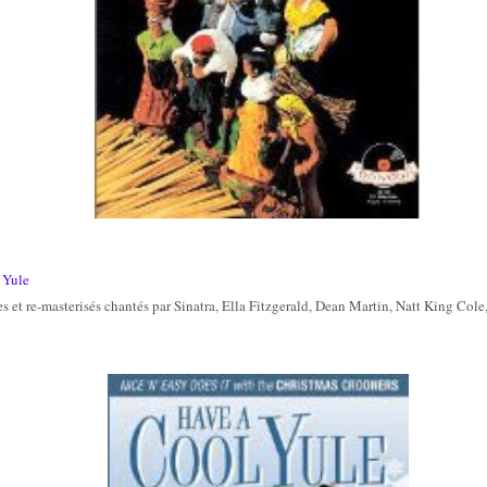
 Yule
s et re-masterisés chantés par Sinatra, Ella Fitzgerald, Dean Martin, Natt King Col