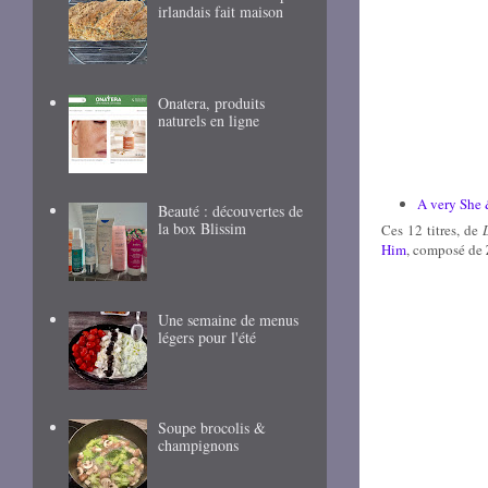
irlandais fait maison
Onatera, produits
naturels en ligne
A very She
Beauté : découvertes de
la box Blissim
Ces 12 titres, de
Him
, composé de
Une semaine de menus
légers pour l'été
Soupe brocolis &
champignons