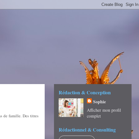
É -
Rédaction & Conception
Sophie
Afficher mon profil
s de famille. Des titres
complet
Rédactionnel & Consulting