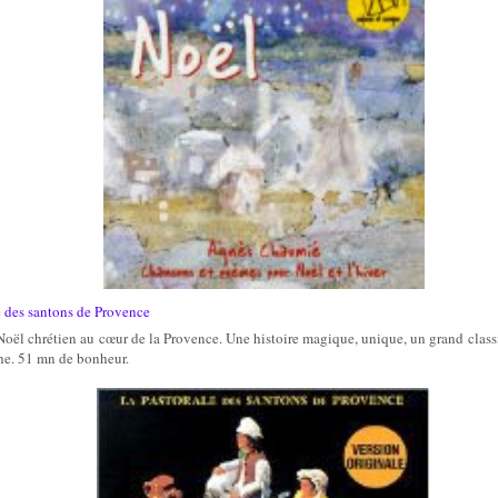
e des santons de Provence
Noël chrétien au cœur de la Provence. Une histoire magique, unique, un grand clas
che. 51 mn de bonheur.