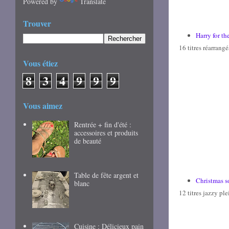
Powered by
Translate
Trouver
Harry for th
16 titres réarrangé
Vous étiez
8
3
4
9
9
9
Vous aimez
Rentrée + fin d'été :
accessoires et produits
de beauté
Table de fête argent et
Christmas s
blanc
12 titres jazzy pl
Cuisine : Délicieux pain