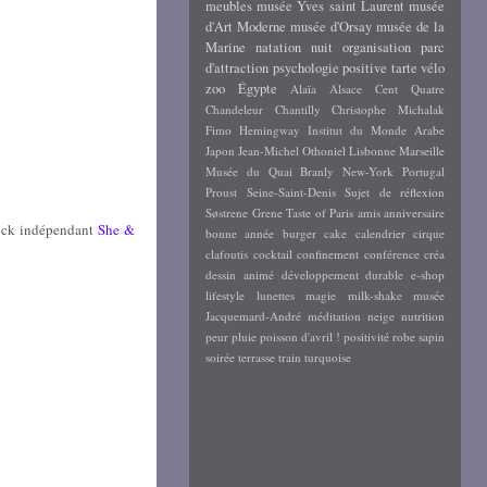
meubles
musée Yves saint Laurent
musée
d'Art Moderne
musée d'Orsay
musée de la
Marine
natation
nuit
organisation
parc
d'attraction
psychologie positive
tarte
vélo
zoo
Égypte
Alaïa
Alsace
Cent Quatre
Chandeleur
Chantilly
Christophe Michalak
Fimo
Hemingway
Institut du Monde Arabe
Japon
Jean-Michel Othoniel
Lisbonne
Marseille
Musée du Quai Branly
New-York
Portugal
Proust
Seine-Saint-Denis
Sujet de réflexion
Søstrene Grene
Taste of Paris
amis
anniversaire
rock indépendant
She &
bonne année
burger
cake
calendrier
cirque
clafoutis
cocktail
confinement
conférence
créa
dessin animé
développement durable
e-shop
lifestyle
lunettes
magie
milk-shake
musée
Jacquemard-André
méditation
neige
nutrition
peur
pluie
poisson d'avril !
positivité
robe
sapin
soirée
terrasse
train
turquoise