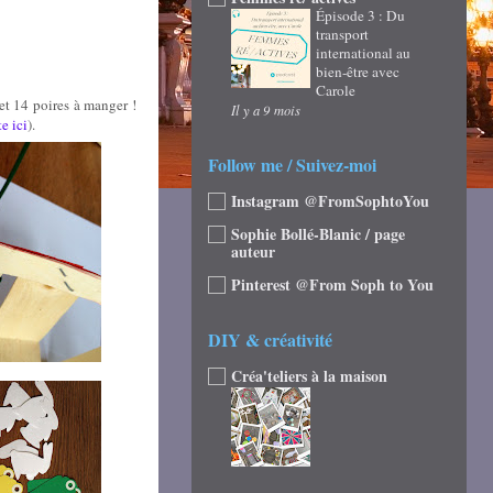
Épisode 3 : Du
transport
international au
bien-être avec
Carole
et 14 poires à manger !
Il y a 9 mois
e ici
).
Follow me / Suivez-moi
Instagram @FromSophtoYou
Sophie Bollé-Blanic / page
auteur
Pinterest @From Soph to You
DIY & créativité
Créa'teliers à la maison