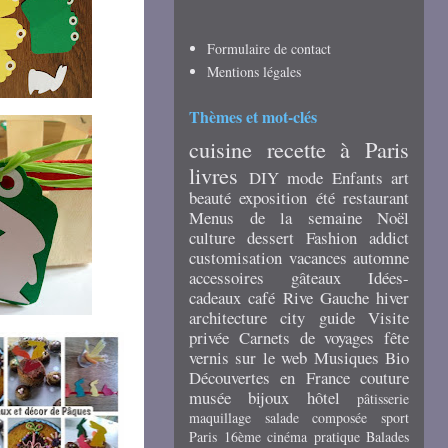
Formulaire de contact
Mentions légales
Thèmes et mot-clés
cuisine
recette
à Paris
livres
DIY
mode
Enfants
art
beauté
exposition
été
restaurant
Menus de la semaine
Noël
culture
dessert
Fashion addict
customisation
vacances
automne
accessoires
gâteaux
Idées-
cadeaux
café
Rive Gauche
hiver
architecture
city guide
Visite
privée
Carnets de voyages
fête
vernis
sur le web
Musiques
Bio
Découvertes en France
couture
musée
bijoux
hôtel
pâtisserie
maquillage
salade composée
sport
Paris 16ème
cinéma
pratique
Balades