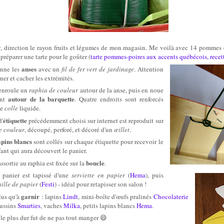
r
, direction le rayon fruits et légumes de mon magasin. Me voilà avec 14 pommes 
préparer une tarte pour le goûter (
tarte pommes-poires aux accents québécois, recett
anses
ionne
l
es
avec un
fil de fer vert de jardinage
. Attention
ner et cacher les extrémités.
 enroule un
ra
ph
ia de couleur
autour de la anse, puis en noue
autour de la barquette
ent
. Quatre endroits sont renforcés
de
colle
liquide.
étiquette
d'
précédemment choisi
sur internet
est
reproduit sur
e couleur
, découpé, perforé, et décoré d'un
œillet
.
apins blancs
sont collés sur chaque étiquette
pour
recevoir le
ant qui aura découvert le panier.
boucle
assortie au ra
ph
ia est fixée sur la
.
panier est tapissé d'une
serviette en papier
(
H
e
ma
), puis
ille de papier
(
Festi
)
- i
déal pour retapisser son salon !
garnir
plus qu'à
: lapins
Lindt
, mini-boîte d'œufs pralinés
C
hocolaterie
oussins
Smarties
, vaches
Milka
, petits lapins blancs
H
e
ma
.
 le plus dur f
u
t de ne pas tout manger 😄