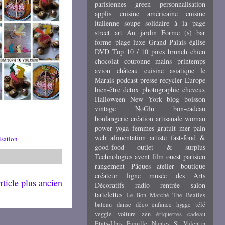
parisiennes
green
personnalisation
applis
cuisine américaine
cuisine
italienne
soupe
solidaire
à la page
street art
Au jardin
Forme (s)
bar
forme
plage
luxe
Grand Palais
église
DVD
Top 10 / 10 pires
brunch
chien
chocolat
couronne
mains
printemps
avion
château
cuisine asiatique
le
Marais
podcast
presse
recycler
Europe
bien-être
detox
photographie
cheveux
Halloween
New York
blog
boisson
vintage
NoGlu
bon-cadeau
boulangerie
création artisanale
woman
power
yoga
femmes
gratuit
mer
pain
web
alimentation
artiste
fast-food &
isation
good-food
outlet & surplus
Technologies
avent
film
ouest parisien
rangement
Pâques
atelier
boutique
créateur
ligne
musée des Arts
rticle plus ancien
Décoratifs
radio
rentrée
salon
tartelettes
Le Bon Marché
The Beatles
bateau
danse
déco
enfance
hygge
télé
veggie
voiture
zen
étiquettes cadeau
Etats-Unis
Famille
Nantes
St Valentin