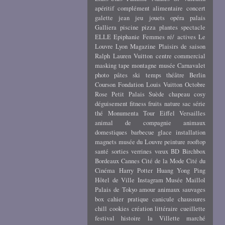
apéritif
complément alimentaire
concert
galette
jean
jeu
jouets
opéra
palais
Galliera
piscine
pizza
plantes
spectacle
ELLE
Epiphanie
Femmes ré/ actives
Le
Louvre
Lyon
Magazine
Plaisirs de saison
Ralph Lauren
Vuitton
centre commercial
masking tape
montagne
musée Carnavalet
photo
pâtes
ski
temps
théâtre
Berlin
Courson
Fondation Louis Vuitton
Octobre
Rose
Petit Palais
Suède
chapeau
cosy
déguisement
fitness
fruits
nature
sac
série
thé
Monumenta
Tour Eiffel
Versailles
animal de compagnie
animaux
domestiques
barbecue
glace
installation
magnets
musée du Louvre
peinture
rooftop
santé
sorties
verrines
vœux
BD
Birchbox
Bordeaux
Cannes
Cité de la Mode
Cité du
Cinéma
Harry Potter
Huang Yong Ping
Hôtel de Ville
Instagram
Musée Maillol
Palais de Tokyo
amour
animaux sauvages
box
cahier pratique
canicule
chaussures
chill
cookies
création littéraire
cueillette
festival
histoire
la Villette
marché