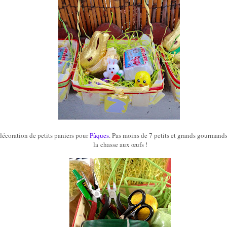
décoration de petits paniers pour
Pâques
. Pas
moins de 7 petits et
grands
gourmands 
la
chasse aux œufs !