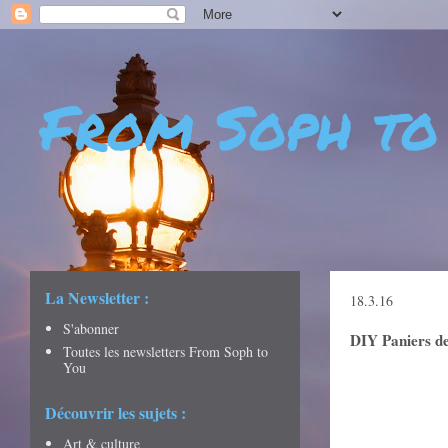
From Soph to
- DÉCOUVERTES - CULTURE - CITY GUIDES - VOYAGES
La Newsletter :
18.3.16
S'abonner
DIY Paniers d
Toutes les newsletters From Soph to
You
Découvrir les sujets :
Art & culture