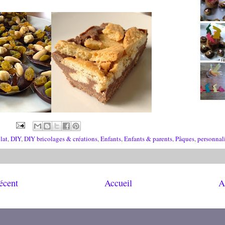
lat
,
DIY
,
DIY bricolages & créations
,
Enfants
,
Enfants & parents
,
Pâques
,
personnal
récent
Accueil
A