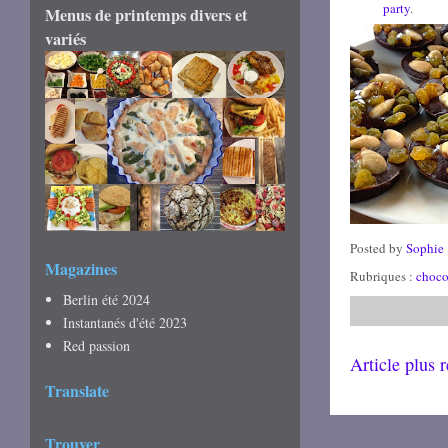
party
.
Menus de printemps divers et
variés
Posted by
Sophie
Magazines
Rubriques :
choco
Berlin été 2024
Instantanés d'été 2023
Red passion
Article plus 
Translate
Trouver