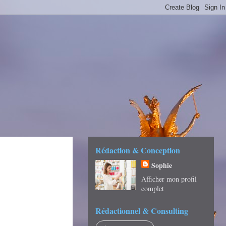
É -
Rédaction & Conception
Sophie
Afficher mon profil
complet
Rédactionnel & Consulting