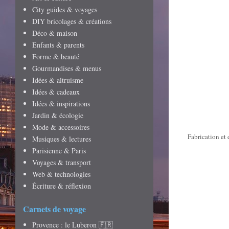
City guides & voyages
DIY bricolages & créations
Déco & maison
Enfants & parents
Forme & beauté
Gourmandises & menus
Idées & altruisme
Idées & cadeaux
Idées & inspirations
Jardin & écologie
Mode & accessoires
Fabrication et 
Musiques & lectures
Parisienne & Paris
Voyages & transport
Web & technologies
Écriture & réflexion
Carnets de voyage
Provence : le Luberon 🇫🇷