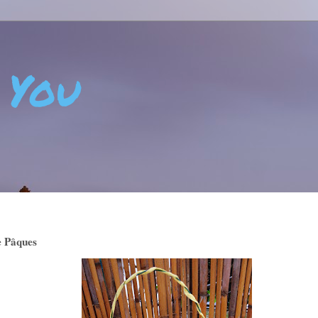
 You
 - CRÉATIVITÉ - ART DE VIVRE - BIEN-ÊTRE - POSITIVIT
e Pâques