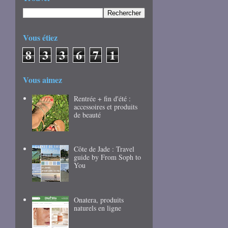
Vous étiez
8
3
3
6
7
1
Vous aimez
Rentrée + fin d'été :
accessoires et produits
de beauté
Côte de Jade : Travel
guide by From Soph to
You
Onatera, produits
naturels en ligne