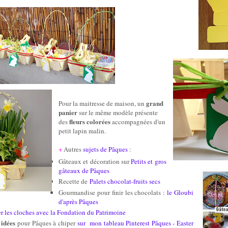
grand
Pour la maitresse de maison, un
panier
sur le même modèle présente
fleurs colorées
des
accompagnées d'un
petit lapin malin.
+
Autres
sujets de Pâques
:
Gâteau
x et décoration sur
Petits et gros
gâteaux de Pâques
Recette de
Palets chocolat-fruits secs
Gourmandise pour
finir les chocolats :
le Gloubi
d'après Pâques
er les cloches avec la Fondation du Patrimoine
 idées
pour Pâques à chip
er
sur
mon tableau Pinterest Pâques - Easter