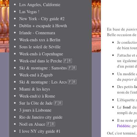
Los Angeles, Californie
Las Vegas !
New York - City guide #2
Dublin + escapade à Howth
En base de
panie
Irlande - Connemara
Belle occasion de 
Week-ends xxx à Berlin
Je confect
Sous le soleil de Séville
de bien tour
Week-ends à Copenhague
J'attache et
Week-end dans le Perche 🇫🇷
un égalem
d'un point 
Ski & montagne : Samoëns 🇫🇷
U
n modèle 
Week-end à Zagreb
du
papier d
Ski & montagne : Les Arcs 🇫🇷
l
Des petits
Miami & les keys
nom de l'enf
Week-end(s) à Rome
L
'étiquette 
Sur la Côte de Jade 🇫🇷
fond
Le
du 
3 jours à Lisbonne
rempli de
pa
Rio de Janeiro city guide
Il ne reste 
Noël en Alsace 🇫🇷
Frédéric
, p
I love NY city guide #1
Ouf, c'est terminé,