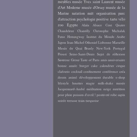
meubles
musée Yves saint Laurent
musée
d'Art Moderne
musée d'Orsay
musée de la
Marine
natation
nuit
organisation
parc
d'attraction
psychologie positive
tarte
vélo
zoo
Égypte
Alaïa
Alsace
Cent Quatre
Chandeleur
Chantilly
Christophe Michalak
Fimo
Hemingway
Institut du Monde Arabe
Japon
Jean-Michel Othoniel
Lisbonne
Marseille
Musée du Quai Branly
New-York
Portugal
Proust
Seine-Saint-Denis
Sujet de réflexion
Søstrene Grene
Taste of Paris
amis
anniversaire
bonne année
burger
cake
calendrier
cirque
clafoutis
cocktail
confinement
conférence
créa
dessin animé
développement durable
e-shop
lifestyle
lunettes
magie
milk-shake
musée
Jacquemard-André
méditation
neige
nutrition
peur
pluie
poisson d'avril !
positivité
robe
sapin
soirée
terrasse
train
turquoise