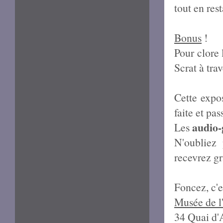
tout en res
Bonus
!
Pour clore 
Scrat à trav
Cette expo
faite et pa
audio-
Les
N'oubliez
recevrez gr
Foncez, c'e
Musée
de l
34 Quai d'A