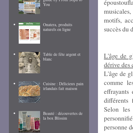
époustouf
You
musicales, 
motifs, ac
Onatera, produits
succès du 
naturels en ligne
Table de fête argent et
L'âge de g
blanc
dérive des 
L'âge de gl
comme les
Cuisine : Délicieux pain
irlandais fait maison
effrayants 
différents 
Selon les
Beauté : découvertes de
personnif
la box Blissim
personne de