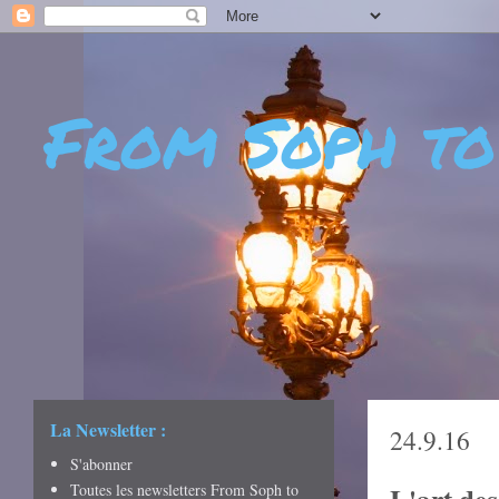
From Soph to
- DÉCOUVERTES - CUL
CRÉATIVITÉ - ART DE 
La Newsletter :
24.9.16
S'abonner
Toutes les newsletters From Soph to