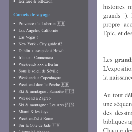
Écriture & réflexion
histoires 
Carnets de voyage
grands !).
propre ac
Provence : le Luberon 🇫🇷
Los Angeles, Californie
Epic, et
d
e
Las Vegas !
New York - City guide #2
Dublin + escapade à Howth
Irlande - Connemara
grands
Les
Week-ends xxx à Berlin
L'expositi
Sous le soleil de Séville
la naissan
Week-ends à Copenhague
Week-end dans le Perche 🇫🇷
Ski & montagne : Samoëns 🇫🇷
Au tout dé
Week-end à Zagreb
une séquenc
Ski & montagne : Les Arcs 🇫🇷
des dessin
Miami & les keys
Week-end(s) à Rome
bibliques ap
Sur la Côte de Jade 🇫🇷
Chaque des
3 jours à Lisbonne