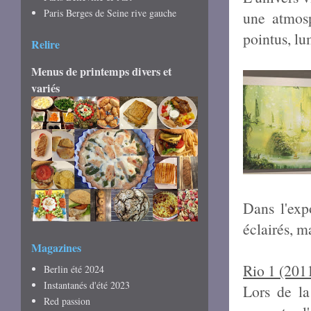
Paris Berges de Seine rive gauche
une atmosp
pointus, lu
Relire
Menus de printemps divers et
variés
Dans l'exp
éclairés, m
Magazines
Rio 1
(2011
Berlin été 2024
Instantanés d'été 2023
Lors de la
Red passion