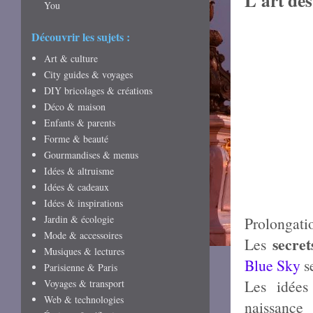
L'art des
You
Découvrir les sujets :
Art & culture
City guides & voyages
DIY bricolages & créations
Déco & maison
Enfants & parents
Forme & beauté
Gourmandises & menus
Idées & altruisme
Idées & cadeaux
Idées & inspirations
Jardin & écologie
Prolongatio
Mode & accessoires
secret
Les
Musiques & lectures
Blue Sky
se
Parisienne & Paris
Les idées
Voyages & transport
Web & technologies
naissance