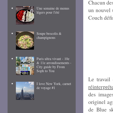
Chacun des 
Une semaine de menus
un nouvel 
légers pour l'été
Couch défi
Soupe brocolis &
champignons
Paris ultra vivant - 10e
& 11e arrondissements -
City guide by From
Soph to You
Le travail
I love New York, carnet
réinterprét
de voyage #1
des images
originel a
de Blue s