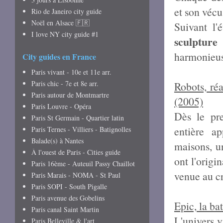
et son vécu
Rio de Janeiro city guide
Noël en Alsace 🇫🇷
Suivant l'
I love NY city guide #1
sculpture
d
harmonieus
City guides en France
Paris vivant - 10e et 11e arr.
Paris chic - 7e et 8e arr.
Robots, ré
Paris autour de Montmartre
(2005)
Paris Louvre - Opéra
Dès le pr
Paris St Germain - Quartier latin
entière
ap
Paris Ternes - Villiers - Batignolles
Balade(s) à Nantes
maisons, u
À l'ouest de Paris - Cities guide
ont l'origin
Paris 16ème - Auteuil Passy Chaillot
venue au cr
Paris Marais - NOMA - St Paul
Paris SOPI - South Pigalle
Paris avenue des Gobelins
Epic, la ba
Paris canal Saint Martin
L'univers v
Paris Belleville & l'art