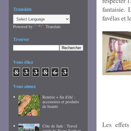
respecter 
fantaisie. 
Translate
favélas et l
Powered by
Translate
Trouver
Vous étiez
8
3
3
8
6
3
Vous aimez
Rentrée + fin d'été :
accessoires et produits
de beauté
Les effet
Côte de Jade : Travel
guide by From Soph to