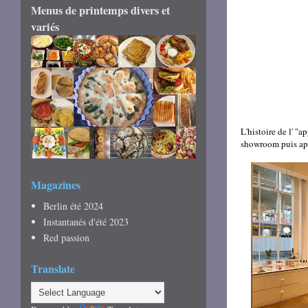
Menus de printemps divers et
variés
L'histoire de l' "a
showroom puis ap
Magazines
Berlin été 2024
Instantanés d'été 2023
Red passion
Translate