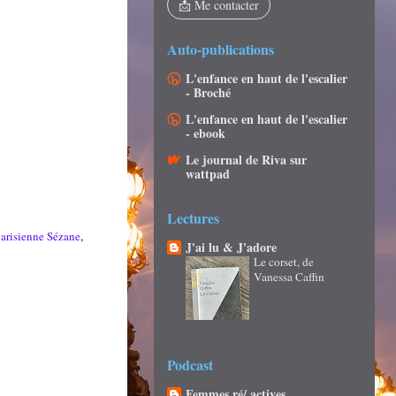
📩 Me contacter
Auto-publications
L'enfance en haut de l'escalier
- Broché
L'enfance en haut de l'escalier
- ebook
Le journal de Riva sur
wattpad
Lectures
arisienne Sézane
,
J'ai lu & J'adore
Le corset, de
Vanessa Caffin
Podcast
Femmes ré/ actives