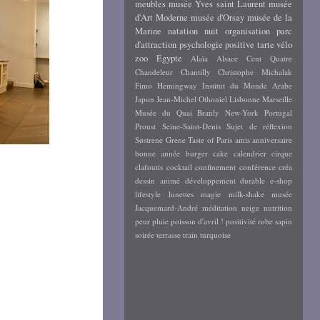
meubles
musée Yves saint Laurent
musée
d'Art Moderne
musée d'Orsay
musée de la
Marine
natation
nuit
organisation
parc
d'attraction
psychologie positive
tarte
vélo
zoo
Égypte
Alaïa
Alsace
Cent Quatre
Chandeleur
Chantilly
Christophe Michalak
Fimo
Hemingway
Institut du Monde Arabe
Japon
Jean-Michel Othoniel
Lisbonne
Marseille
Musée du Quai Branly
New-York
Portugal
Proust
Seine-Saint-Denis
Sujet de réflexion
Søstrene Grene
Taste of Paris
amis
anniversaire
bonne année
burger
cake
calendrier
cirque
clafoutis
cocktail
confinement
conférence
créa
dessin animé
développement durable
e-shop
lifestyle
lunettes
magie
milk-shake
musée
Jacquemard-André
méditation
neige
nutrition
peur
pluie
poisson d'avril !
positivité
robe
sapin
soirée
terrasse
train
turquoise