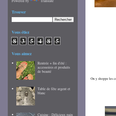
Powered by
Translate
Trouver
Vous étiez
8
3
5
4
8
5
Vous aimez
Rentrée + fin d'été :
accessoires et produits
de beauté
On y shoppe les c
Table de fête argent et
blanc
Cuisine : Délicieux pain