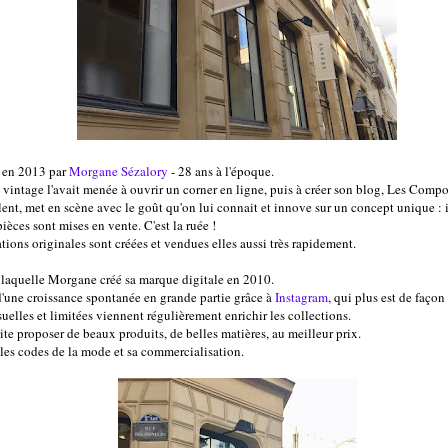
e en 2013 par
Morgane Sézalory
- 28 ans à l'époque.
 vintage l'avait menée à ouvrir un corner en ligne, puis à créer son blog, Les Compo
lent, met en scène avec le goût qu'on lui connait et innove sur un concept unique : 
èces sont mises en vente. C'est la ruée !
tions originales sont créées et vendues elles aussi très rapidement.
 laquelle Morgane créé sa marque digitale en 2010.
d'une croissance spontanée en grande partie grâce à
Instagram
, qui plus est de façon
elles et limitées viennent régulièrement enrichir les collections.
ite
proposer de beaux produits, de belles matières, au meilleur prix.
les codes de la mode et sa commercialisation.