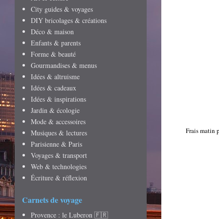
City guides & voyages
DIY bricolages & créations
Déco & maison
Enfants & parents
Forme & beauté
Gourmandises & menus
Idées & altruisme
Idées & cadeaux
Idées & inspirations
Jardin & écologie
Mode & accessoires
Frais matin 
Musiques & lectures
Parisienne & Paris
Voyages & transport
Web & technologies
Écriture & réflexion
Carnets de voyage
Provence : le Luberon 🇫🇷