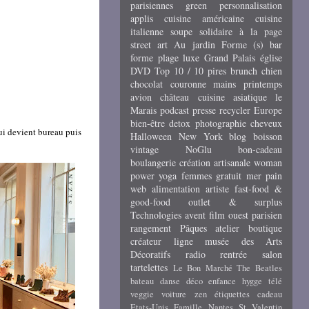
parisiennes
green
personnalisation
applis
cuisine américaine
cuisine
italienne
soupe
solidaire
à la page
street art
Au jardin
Forme (s)
bar
forme
plage
luxe
Grand Palais
église
DVD
Top 10 / 10 pires
brunch
chien
chocolat
couronne
mains
printemps
avion
château
cuisine asiatique
le
Marais
podcast
presse
recycler
Europe
bien-être
detox
photographie
cheveux
qui devient bureau puis
Halloween
New York
blog
boisson
vintage
NoGlu
bon-cadeau
boulangerie
création artisanale
woman
power
yoga
femmes
gratuit
mer
pain
web
alimentation
artiste
fast-food &
good-food
outlet & surplus
Technologies
avent
film
ouest parisien
rangement
Pâques
atelier
boutique
créateur
ligne
musée des Arts
Décoratifs
radio
rentrée
salon
tartelettes
Le Bon Marché
The Beatles
bateau
danse
déco
enfance
hygge
télé
veggie
voiture
zen
étiquettes cadeau
Etats-Unis
Famille
Nantes
St Valentin