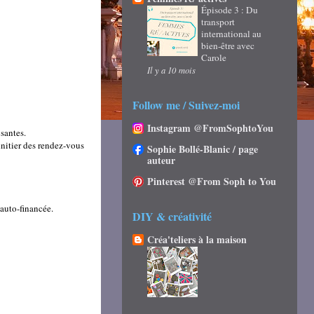
Épisode 3 : Du
transport
international au
bien-être avec
Carole
Il y a 10 mois
Follow me / Suivez-moi
Instagram @FromSophtoYou
santes.
initier des rendez-vous
Sophie Bollé-Blanic / page
auteur
Pinterest @From Soph to You
 auto-financée.
DIY & créativité
Créa'teliers à la maison