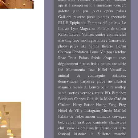
apéritif
complément alimentaire
concert
galette
jean
jeu
jouets
opéra
palais
Galliera
piscine
pizza
plantes
spectacle
ELLE
Epiphanie
Femmes ré/ actives
Le
Louvre
Lyon
Magazine
Plaisirs de saison
Ralph Lauren
Vuitton
centre commercial
masking tape
montagne
musée Carnavalet
photo
pâtes
ski
temps
théâtre
Berlin
Courson
Fondation Louis Vuitton
Octobre
Rose
Petit Palais
Suède
chapeau
cosy
déguisement
fitness
fruits
nature
sac
série
thé
Monumenta
Tour Eiffel
Versailles
animal de compagnie
animaux
domestiques
barbecue
glace
installation
magnets
musée du Louvre
peinture
rooftop
santé
sorties
verrines
vœux
BD
Birchbox
Bordeaux
Cannes
Cité de la Mode
Cité du
Cinéma
Harry Potter
Huang Yong Ping
Hôtel de Ville
Instagram
Musée Maillol
Palais de Tokyo
amour
animaux sauvages
box
cahier pratique
canicule
chaussures
chill
cookies
création littéraire
cueillette
festival
histoire
la Villette
marché