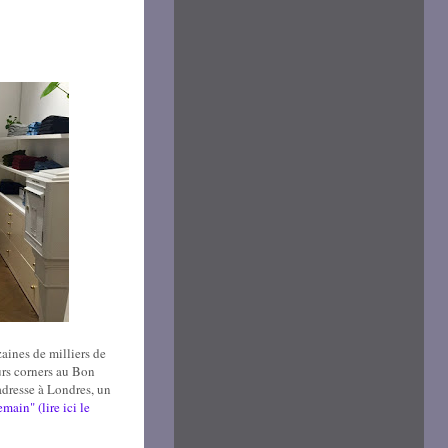
aines de milliers de
urs corners au Bon
 adresse à Londres, un
main" (lire ici le