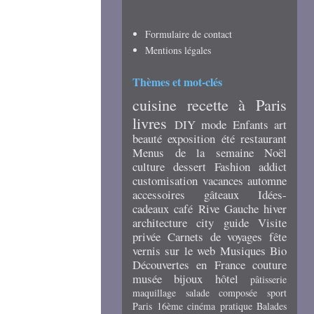
Formulaire de contact
Mentions légales
Thèmes et mot-clés
cuisine
recette
à Paris
livres
DIY
mode
Enfants
art
beauté
exposition
été
restaurant
Menus de la semaine
Noël
culture
dessert
Fashion addict
customisation
vacances
automne
accessoires
gâteaux
Idées-
cadeaux
café
Rive Gauche
hiver
architecture
city guide
Visite
privée
Carnets de voyages
fête
vernis
sur le web
Musiques
Bio
Découvertes en France
couture
musée
bijoux
hôtel
pâtisserie
maquillage
salade composée
sport
Paris 16ème
cinéma
pratique
Balades