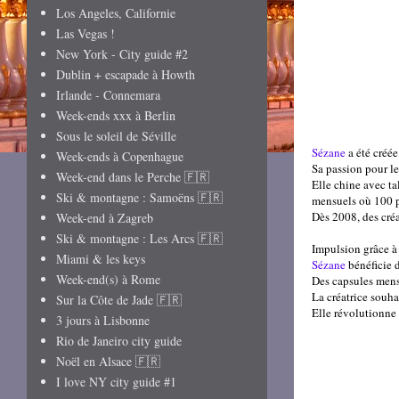
Los Angeles, Californie
Las Vegas !
New York - City guide #2
Dublin + escapade à Howth
Irlande - Connemara
Week-ends xxx à Berlin
Sous le soleil de Séville
Sézane
a été créé
Week-ends à Copenhague
Sa passion pour le
Week-end dans le Perche 🇫🇷
Elle chine avec ta
Ski & montagne : Samoëns 🇫🇷
mensuels où 100 pi
Dès 2008, des créa
Week-end à Zagreb
Ski & montagne : Les Arcs 🇫🇷
Impulsion grâce à
Miami & les keys
Sézane
bénéficie 
Week-end(s) à Rome
Des capsules mensu
La créatrice
souha
Sur la Côte de Jade 🇫🇷
Elle révolutionne 
3 jours à Lisbonne
Rio de Janeiro city guide
Noël en Alsace 🇫🇷
I love NY city guide #1