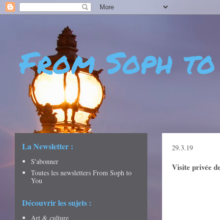
From Soph to
- DÉCOUVERTES - CULTURE - CITY GUIDES - VOYAGES
La Newsletter :
29.3.19
S'abonner
Visite privée d
Toutes les newsletters From Soph to
You
Découvrir les sujets :
Art & culture