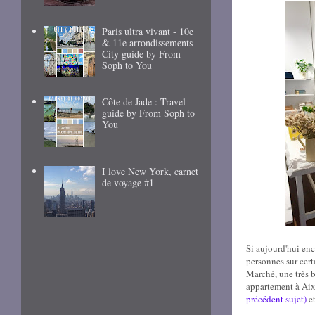
Paris ultra vivant - 10e
& 11e arrondissements -
City guide by From
Soph to You
Côte de Jade : Travel
guide by From Soph to
You
I love New York, carnet
de voyage #1
Si aujourd'hui enc
personnes sur certa
Marché, une très 
appartement à Aix,
précédent sujet)
et