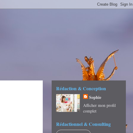
É -
Rédaction & Conception
Sophie
Afficher mon profil
complet
Rédactionnel & Consulting