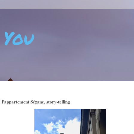
 You
 - CRÉATIVITÉ - ART DE VIVRE - BIEN-ÊTRE - POSITIVIT
e l'appartement Sézane, story-telling