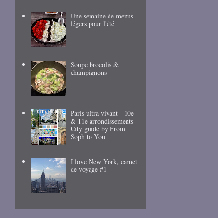
Une semaine de menus
légers pour l'été
Soupe brocolis &
champignons
Paris ultra vivant - 10e
& 11e arrondissements -
City guide by From
Soph to You
I love New York, carnet
de voyage #1