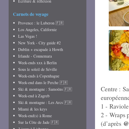
Écriture & réflexion
Carnets de voyage
Provence : le Luberon 🇫🇷
Los Angeles, Californie
Las Vegas !
New York - City guide #2
Dublin + escapade à Howth
Irlande - Connemara
Week-ends xxx à Berlin
Sous le soleil de Séville
Week-ends à Copenhague
Week-end dans le Perche 🇫🇷
Centre :
Sa
Ski & montagne : Samoëns 🇫🇷
Week-end à Zagreb
européenn
Ski & montagne : Les Arcs 🇫🇷
1 -
Raviol
Miami & les keys
2 -
Wraps p
Week-end(s) à Rome
(d’après
@
Sur la Côte de Jade 🇫🇷
3 jours à Lisbonne