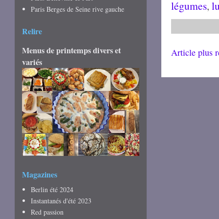
légumes
,
l
Paris Berges de Seine rive gauche
Relire
Menus de printemps divers et
Article plus 
variés
Magazines
Berlin été 2024
Instantanés d'été 2023
Red passion