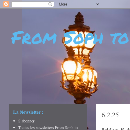
From Soph to
- DÉCOUVERTES - CUL
CRÉATIVITÉ - ART DE 
La Newsletter :
6.2.25
S'abonner
Toutes les newsletters From Soph to