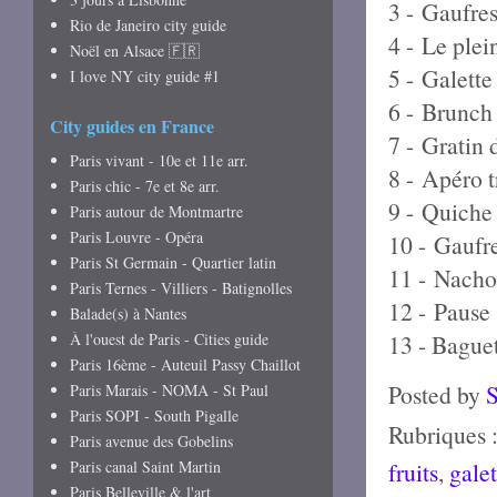
3 -
Gaufres
Rio de Janeiro city guide
4 -
Le plei
Noël en Alsace 🇫🇷
5 -
Galette
I love NY city guide #1
6 -
Brunch 
City guides en France
7 -
Gratin 
Paris vivant - 10e et 11e arr.
8 -
Apéro t
Paris chic - 7e et 8e arr.
9 -
Quiche
Paris autour de Montmartre
Paris Louvre - Opéra
10 -
Gaufre
Paris St Germain - Quartier latin
11 -
Nacho
Paris Ternes - Villiers - Batignolles
12 -
Paus
Balade(s) à Nantes
À l'ouest de Paris - Cities guide
13 - Bague
Paris 16ème - Auteuil Passy Chaillot
Posted by
Paris Marais - NOMA - St Paul
Paris SOPI - South Pigalle
Rubriques 
Paris avenue des Gobelins
Paris canal Saint Martin
fruits
,
galet
Paris Belleville & l'art