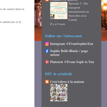
Épisode 3 : Du
transport
is de sauter dans le
international au
bien-être avec
Carole
nt américain et le
Il y a 9 mois
Follow me / Suivez-moi
Instagram @FromSophtoYou
Sophie Bollé-Blanic / page
auteur
Pinterest @From Soph to You
DIY & créativité
Créa'teliers à la maison