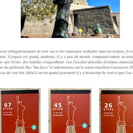
rassé (obligatoirement) de tout sac et des manteaux souhaités dans les lockers, il es
tatue. L'espace est grand, moderne, il y a peu de monde comparativement au reste 
ire aux lèvres, des familles s'engouffrent vers l'escalier précédés d'enfants surexcit
ut du piédestal. Des "fun facts" et informations sur la statue émaillent l'ascension. 
 cas de vent fort. Idéal à savoir quand justement il y a beaucoup de vent et que l'on 