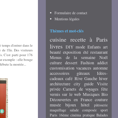
Formulaire de contact
Mentions légales
Thèmes et mot-clés
cuisine
recette
à Paris
livres
t temps d'entrer dans le
DIY
mode
Enfants
art
de l'île. Des visiteurs
beauté
exposition
été
restaurant
és. C'est parti pour 176
Menus de la semaine
Noël
Par exemple : elle bouge
culture
dessert
Fashion addict
débute la montée...
customisation
vacances
automne
accessoires
gâteaux
Idées-
cadeaux
café
Rive Gauche
hiver
architecture
city guide
Visite
privée
Carnets de voyages
fête
vernis
sur le web
Musiques
Bio
Découvertes en France
couture
musée
bijoux
hôtel
pâtisserie
maquillage
salade composée
sport
Paris 16ème
cinéma
pratique
Balades