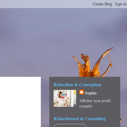
É -
Rédaction & Conception
Sophie
Afficher mon profil
complet
Rédactionnel & Consulting