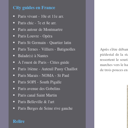
City guides en France
Paris vivant - 10e et 11e arr.
Paris chic - 7e et 8e arr.
Paris autour de Montmartre
Paris Louvre - Opéra
Paris St Germain - Quartier latin
Paris Ternes - Villiers - Batignolles
Après s'être débar
piédestal de la s
Balade(s) à Nantes
ressortent le sour
À l'ouest de Paris - Cities guide
marches vers le ha
Paris 16ème - Auteuil Passy Chaillot
de trois pouces en
Paris Marais - NOMA - St Paul
Paris SOPI - South Pigalle
Paris avenue des Gobelins
Paris canal Saint Martin
Paris Belleville & l'art
Paris Berges de Seine rive gauche
Relire