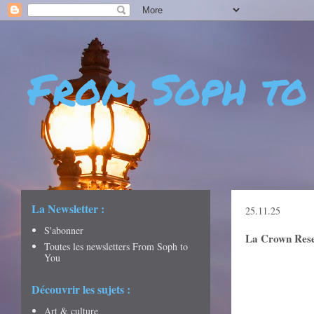
From Soph to
- DÉCOUVERTES - CULTURE - CITY GUIDES - VOYAGES
La Newsletter :
25.11.25
S'abonner
La Crown Reserv
Toutes les newsletters From Soph to
You
Découvrir les sujets :
Art & culture