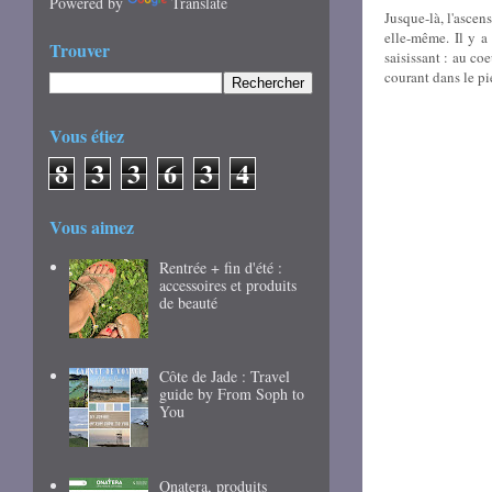
Powered by
Translate
Jusque-là, l'ascens
elle-même. Il y a
Trouver
saisissant : au c
courant dans le pi
Vous étiez
8
3
3
6
3
4
Vous aimez
Rentrée + fin d'été :
accessoires et produits
de beauté
Côte de Jade : Travel
guide by From Soph to
You
Onatera, produits