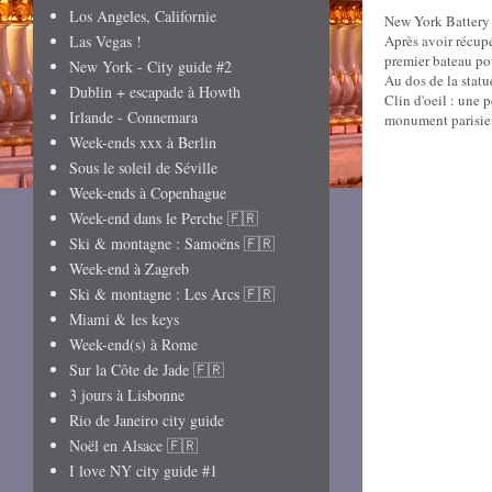
Los Angeles, Californie
New York Battery 
Las Vegas !
Après avoir récupé
premier bateau pou
New York - City guide #2
Au dos de la statu
Dublin + escapade à Howth
Clin d'oeil : une 
Irlande - Connemara
monument parisie
Week-ends xxx à Berlin
Sous le soleil de Séville
Week-ends à Copenhague
Week-end dans le Perche 🇫🇷
Ski & montagne : Samoëns 🇫🇷
Week-end à Zagreb
Ski & montagne : Les Arcs 🇫🇷
Miami & les keys
Week-end(s) à Rome
Sur la Côte de Jade 🇫🇷
3 jours à Lisbonne
Rio de Janeiro city guide
Noël en Alsace 🇫🇷
I love NY city guide #1