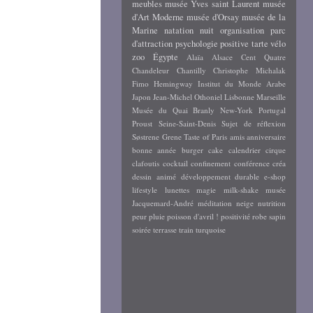
meubles
musée Yves saint Laurent
musée
d'Art Moderne
musée d'Orsay
musée de la
Marine
natation
nuit
organisation
parc
d'attraction
psychologie positive
tarte
vélo
zoo
Égypte
Alaïa
Alsace
Cent Quatre
Chandeleur
Chantilly
Christophe Michalak
Fimo
Hemingway
Institut du Monde Arabe
Japon
Jean-Michel Othoniel
Lisbonne
Marseille
Musée du Quai Branly
New-York
Portugal
Proust
Seine-Saint-Denis
Sujet de réflexion
Søstrene Grene
Taste of Paris
amis
anniversaire
bonne année
burger
cake
calendrier
cirque
clafoutis
cocktail
confinement
conférence
créa
dessin animé
développement durable
e-shop
lifestyle
lunettes
magie
milk-shake
musée
Jacquemard-André
méditation
neige
nutrition
peur
pluie
poisson d'avril !
positivité
robe
sapin
soirée
terrasse
train
turquoise