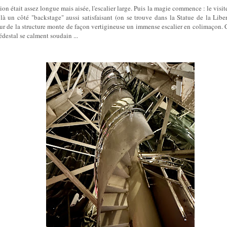
ion était assez longue mais aisée, l'escalier large. Puis la magie commence : le visit
 là un côté "backstage" aussi satisfaisant (on se trouve dans la Statue de la Lib
oeur de la structure monte de façon vertigineuse un immense escalier en colimaçon.
édestal se calment soudain ...