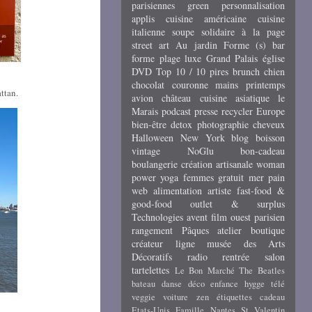
parisiennes
green
personnalisation
applis
cuisine américaine
cuisine
italienne
soupe
solidaire
à la page
street art
Au jardin
Forme (s)
bar
forme
plage
luxe
Grand Palais
église
DVD
Top 10 / 10 pires
brunch
chien
chocolat
couronne
mains
printemps
ttan.
avion
château
cuisine asiatique
le
Marais
podcast
presse
recycler
Europe
bien-être
detox
photographie
cheveux
Halloween
New York
blog
boisson
vintage
NoGlu
bon-cadeau
boulangerie
création artisanale
woman
power
yoga
femmes
gratuit
mer
pain
web
alimentation
artiste
fast-food &
good-food
outlet & surplus
Technologies
avent
film
ouest parisien
rangement
Pâques
atelier
boutique
créateur
ligne
musée des Arts
Décoratifs
radio
rentrée
salon
tartelettes
Le Bon Marché
The Beatles
bateau
danse
déco
enfance
hygge
télé
veggie
voiture
zen
étiquettes cadeau
Etats-Unis
Famille
Nantes
St Valentin