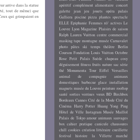
eur arrive dans la statue
apéritif
complément alimentaire
concert
erté, tout de même) que
galette
jean
jeu
jouets
opéra
palais
 Ceux qui grimpaient en
Galliera
piscine
pizza
plantes
spectacle
ELLE
Epiphanie
Femmes ré/ actives
Le
Louvre
Lyon
Magazine
Plaisirs de saison
Ralph Lauren
Vuitton
centre commercial
masking tape
montagne
musée Carnavalet
photo
pâtes
ski
temps
théâtre
Berlin
Courson
Fondation Louis Vuitton
Octobre
Rose
Petit Palais
Suède
chapeau
cosy
déguisement
fitness
fruits
nature
sac
série
thé
Monumenta
Tour Eiffel
Versailles
animal de compagnie
animaux
domestiques
barbecue
glace
installation
magnets
musée du Louvre
peinture
rooftop
santé
sorties
verrines
vœux
BD
Birchbox
Bordeaux
Cannes
Cité de la Mode
Cité du
Cinéma
Harry Potter
Huang Yong Ping
Hôtel de Ville
Instagram
Musée Maillol
Palais de Tokyo
amour
animaux sauvages
box
cahier pratique
canicule
chaussures
chill
cookies
création littéraire
cueillette
festival
histoire
la Villette
marché