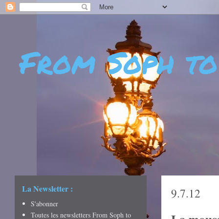
From Soph to
- DÉCOUVERTES - CUL
CRÉATIVITÉ - ART DE 
La Newsletter :
9.7.12
S'abonner
Toutes les newsletters From Soph to