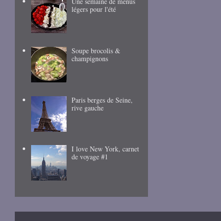
Une semaine de menus
légers pour l'été
Soupe brocolis &
champignons
Paris berges de Seine,
rive gauche
I love New York, carnet
de voyage #1