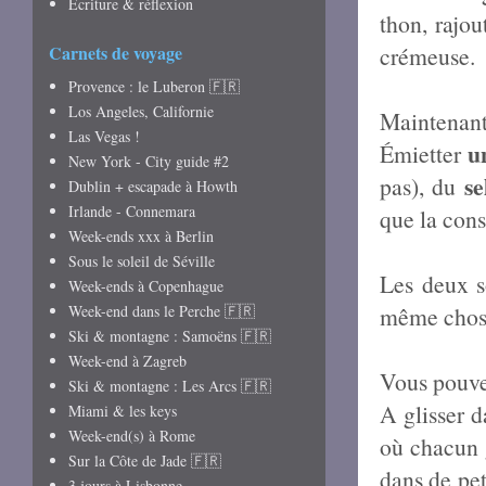
Écriture & réflexion
thon, rajou
Carnets de voyage
crémeuse.
Provence : le Luberon 🇫🇷
Los Angeles, Californie
Maintenant,
Las Vegas !
u
Émietter
New York - City guide #2
se
pas), du
Dublin + escapade à Howth
Irlande - Connemara
que la cons
Week-ends xxx à Berlin
Sous le soleil de Séville
Les deux so
Week-ends à Copenhague
Week-end dans le Perche 🇫🇷
même chos
Ski & montagne : Samoëns 🇫🇷
Week-end à Zagreb
Vous pouve
Ski & montagne : Les Arcs 🇫🇷
A glisser 
Miami & les keys
Week-end(s) à Rome
où chacun g
Sur la Côte de Jade 🇫🇷
dans de pet
3 jours à Lisbonne