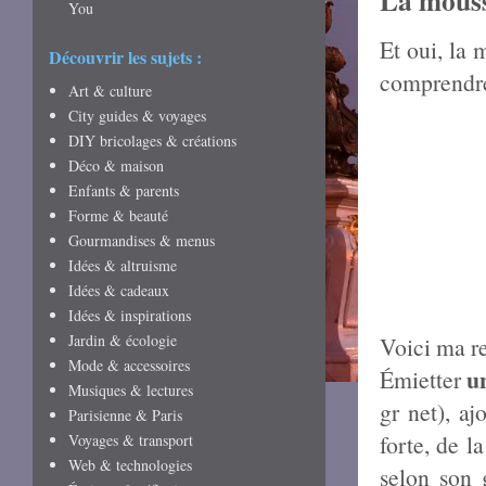
La mousse
You
Et oui, la 
Découvrir les sujets :
comprendre
Art & culture
City guides & voyages
DIY bricolages & créations
Déco & maison
Enfants & parents
Forme & beauté
Gourmandises & menus
Idées & altruisme
Idées & cadeaux
Idées & inspirations
Jardin & écologie
Voici ma re
Mode & accessoires
u
Émietter
Musiques & lectures
gr net), aj
Parisienne & Paris
forte, de l
Voyages & transport
Web & technologies
selon son 