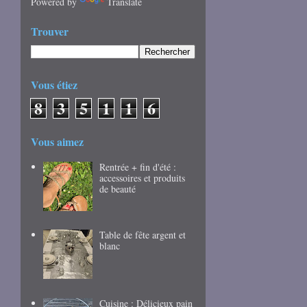
Powered by
Translate
Trouver
Vous étiez
8
3
5
1
1
6
Vous aimez
Rentrée + fin d'été :
accessoires et produits
de beauté
Table de fête argent et
blanc
Cuisine : Délicieux pain