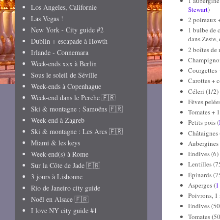
1 aubergine 
Los Angeles, Californie
Stewart
)
Las Vegas !
2 poireaux +
New York - City guide #2
1 bulbe de c
dans Zeste, 
Dublin + escapade à Howth
2 boîtes de 
Irlande - Connemara
Champignons
Week-ends xxx à Berlin
Courgettes 
Sous le soleil de Séville
Carottes + c
Week-ends à Copenhague
Céleri (1/2)
Week-end dans le Perche 🇫🇷
Fèves pelées
Ski & montagne : Samoëns 🇫🇷
Tomates + 1
Week-end à Zagreb
Petits pois (
Ski & montagne : Les Arcs 🇫🇷
Châtaignes 
Miami & les keys
Aubergines (
Week-end(s) à Rome
Endives (6) 
Lentilles (7
Sur la Côte de Jade 🇫🇷
Épinards (7
3 jours à Lisbonne
Asperges (
1
Rio de Janeiro city guide
Poivrons, 1 
Noël en Alsace 🇫🇷
Endives (50
I love NY city guide #1
Tomates (50