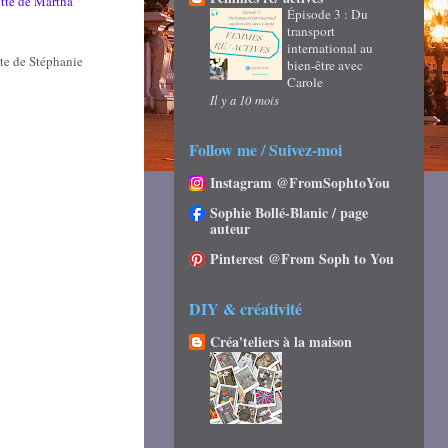
ette de Martha
Épisode 3 : Du
transport
international au
ète de Stéphanie
bien-être avec
Carole
Il y a 10 mois
Follow me / Suivez-moi
Instagram @FromSophtoYou
Sophie Bollé-Blanic / page
auteur
Pinterest @From Soph to You
DIY & créativité
Créa'teliers à la maison