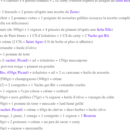
+ 4 carottes + 4 petites tomates + 2 cc curry (version express et allégée de
cette rec
 2 fenouils + 2 poires (d'après une recette de
Zeste
)
éleri + 2 pommes vertes + 1 poignée de noisettes grillées (essayez la recette compl
elle est délicieuse)
maïs (de 300gr) + 1 oignon + 4 pincées de piment (d'après une
fiche Elle
)
 de Paris bruns + 1 CS d’échalotes + 1 CS de curry + 2
Vache qui Rit
+ crème (2 CS) +
Saint Agur
(1/4 de boîte et plus si affinités)
oriandre + huile d’olive
 + 1 pomme de terre
 (
1 sachet, Picard
) + ail + échalotes + 150gr mascarpone
 poivron rouge
+ piment en poudre
Bio, 450gr, Picard
) + échalotes + ail + 2 cc curcuma + huile de noisette
(500gr) + champignons (300gr) + crème
2) + 2 courgettes + 1 Vache qui Rit + coriandre ciselée
+ 1 oignon + ½ jus citron + crème + cerfeuil
50gr) + noix grillées (75gr) + ½ oignon + huile d’olive + vinaigre de cidre
50gr) + 1 pomme de terre + muscade + lard fumé grillé
 sachet, Picard
) + crème + 60gr de chèvre + fines herbes + huile olive
rouge, 1 jaune, 1 orange + 1 courgette + 1 oignon + 1
Boursin
0gr) + 2 poireaux + crème + un peu de sucre + curry
0gr) + oignon + mozzarella