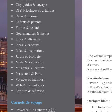
City guides & voyages
DIY bricolages & créations
Déco & maison
Enfants & parents
Forme & beauté
Gourmandises & menus
Idées & altruisme
Idées & cadeaux
Idées & inspirations
Une version simpl
Jardin & écologie
Je vous ai précé
Mode & accessoires
d’autres.
Musiques & lectures
Revenez régulièrem
Parisienne & Paris
Recette de base
:
Voyages & transport
Environ 1 kg de l
Web & technologies
1
litre d’eau boui
Écriture & réflexion
2 cubes de volaill
Quelques idées
:
Carnets de voyage
3 tomates + 
Provence : le Luberon 🇫🇷