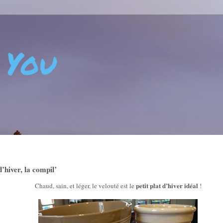
 You
 - CRÉATIVITÉ - ART DE VIVRE - BIEN-ÊTRE - POSITIVIT
d’hiver, la compil’
petit plat d’hiver idéal
Chaud, sain, et léger,
le velouté
est
le
!