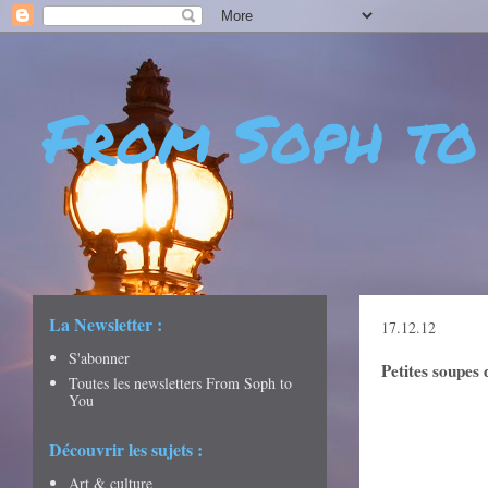
From Soph to
- DÉCOUVERTES - CULTURE - CITY GUIDES - VOYAGES
La Newsletter :
17.12.12
S'abonner
Petites soupes 
Toutes les newsletters From Soph to
You
Découvrir les sujets :
Art & culture