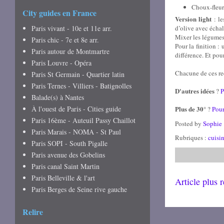
Choux-fleur 
City guides en France
Version light
: le
Paris vivant - 10e et 11e arr.
d’olive avec échal
Mixer les légumes 
Paris chic - 7e et 8e arr.
Pour la finition :
Paris autour de Montmartre
différence. Et pou
Paris Louvre - Opéra
Chacune de ces rec
Paris St Germain - Quartier latin
Paris Ternes - Villiers - Batignolles
D'autres idées
?
P
Balade(s) à Nantes
À l'ouest de Paris - Cities guide
Plus de 30°
?
Pour
Paris 16ème - Auteuil Passy Chaillot
Posted by
Sophie
Paris Marais - NOMA - St Paul
Rubriques :
cuisi
Paris SOPI - South Pigalle
Paris avenue des Gobelins
Paris canal Saint Martin
Paris Belleville & l'art
Article plus 
Paris Berges de Seine rive gauche
Relire