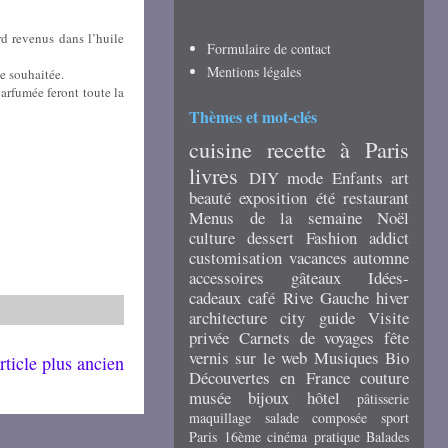
ord revenus dans l’huile
Formulaire de contact
Mentions légales
ce souhaitée.
parfumée feront toute la
Thèmes et mot-clés
cuisine
recette
à Paris
livres
DIY
mode
Enfants
art
beauté
exposition
été
restaurant
Menus de la semaine
Noël
culture
dessert
Fashion addict
customisation
vacances
automne
accessoires
gâteaux
Idées-
cadeaux
café
Rive Gauche
hiver
architecture
city guide
Visite
privée
Carnets de voyages
fête
vernis
sur le web
Musiques
Bio
rticle plus ancien
Découvertes en France
couture
musée
bijoux
hôtel
pâtisserie
maquillage
salade composée
sport
Paris 16ème
cinéma
pratique
Balades