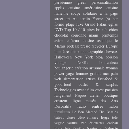
parisiennes
green
personnalisation
applis
cuisine américaine
cuisine
italienne
soupe
solidaire
à la page
street art
Au jardin
Forme (s)
bar
forme
plage
luxe
Grand Palais
église
DVD
Top 10 / 10 pires
brunch
chien
chocolat
couronne
mains
printemps
avion
château
cuisine asiatique
le
Marais
podcast
presse
recycler
Europe
bien-être
detox
photographie
cheveux
Halloween
New York
blog
boisson
vintage
NoGlu
bon-cadeau
boulangerie
création artisanale
woman
power
yoga
femmes
gratuit
mer
pain
web
alimentation
artiste
fast-food &
good-food
outlet & surplus
Technologies
avent
film
ouest parisien
rangement
Pâques
atelier
boutique
créateur
ligne
musée des Arts
Décoratifs
radio
rentrée
salon
tartelettes
Le Bon Marché
The Beatles
bateau
danse
déco
enfance
hygge
télé
veggie
voiture
zen
étiquettes cadeau
Etats-Unis
Famille
Nantes
St Valentin