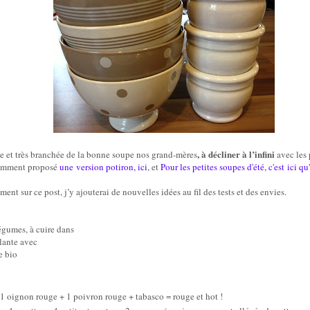
, à décliner à l’infini
e et très branchée de la bonne soupe nos grand-mères
avec les 
demment proposé
une version potiron, ici
, et
Pour les petites soupes d'été, c'est ici qu'
ent sur ce post, j’y ajouterai de nouvelles idées au fil des tests et des envies.
égumes, à cuire dans
llante avec
e bio
1 oignon rouge + 1 poivron rouge + tabasco = rouge et hot !