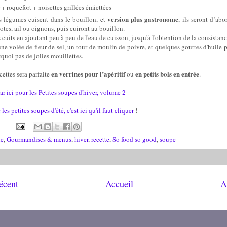
+ roquefort + noisettes grillées émiettées
version plus gastronome
s légumes cuisent dans le bouillon, et
, ils seront d’ab
otes, ail ou oignons, puis cuiront au bouillon.
cuits en ajoutant peu à peu de l'eau de cuisson, jusqu'à l'obtention de la consistan
 une volée de fleur de sel, un tour de moulin de poivre, et quelques gouttes d'huile 
rquoi pas de jolies mouillettes.
en verrines pour l’apéritif
en petits bols en entrée
ettes sera parfaite
ou
.
ar ici pour les Petites soupes d'hiver, volume 2
 les petites soupes d'été, c'est ici qu'il faut cliquer
!
ne
,
Gourmandises & menus
,
hiver
,
recette
,
So food so good
,
soupe
récent
Accueil
A