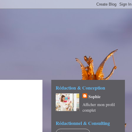
É -
Rédaction & Conception
Sophie
Afficher mon profil
complet
Rédactionnel & Consulting