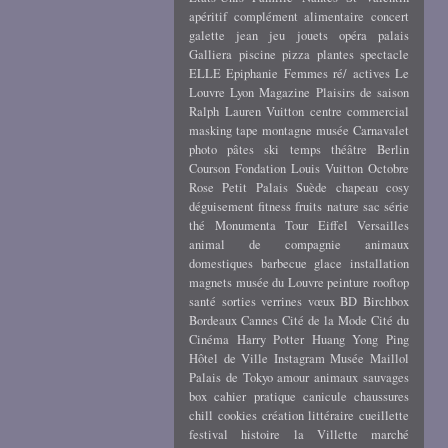
apéritif
complément alimentaire
concert
galette
jean
jeu
jouets
opéra
palais
Galliera
piscine
pizza
plantes
spectacle
ELLE
Epiphanie
Femmes ré/ actives
Le
Louvre
Lyon
Magazine
Plaisirs de saison
Ralph Lauren
Vuitton
centre commercial
masking tape
montagne
musée Carnavalet
photo
pâtes
ski
temps
théâtre
Berlin
Courson
Fondation Louis Vuitton
Octobre
Rose
Petit Palais
Suède
chapeau
cosy
déguisement
fitness
fruits
nature
sac
série
thé
Monumenta
Tour Eiffel
Versailles
animal de compagnie
animaux
domestiques
barbecue
glace
installation
magnets
musée du Louvre
peinture
rooftop
santé
sorties
verrines
vœux
BD
Birchbox
Bordeaux
Cannes
Cité de la Mode
Cité du
Cinéma
Harry Potter
Huang Yong Ping
Hôtel de Ville
Instagram
Musée Maillol
Palais de Tokyo
amour
animaux sauvages
box
cahier pratique
canicule
chaussures
chill
cookies
création littéraire
cueillette
festival
histoire
la Villette
marché