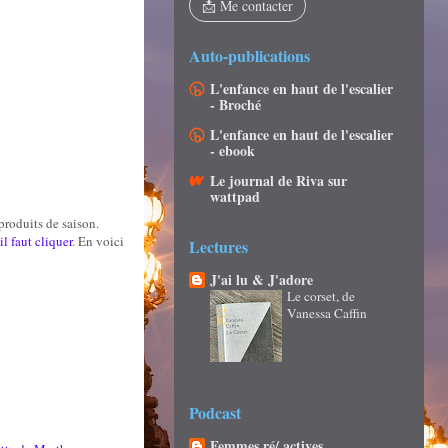
📩 Me contacter
Auto-publications
L'enfance en haut de l'escalier
- Broché
L'enfance en haut de l'escalier
- ebook
Le journal de Riva sur
wattpad
produits de saison.
il faut cliquer
. En voici
Lectures
J'ai lu & J'adore
Le corset, de
Vanessa Caffin
Podcast
Femmes ré/ actives