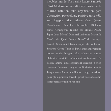
meubles
musée Yves saint Laurent
musée
d'Art Moderne
musée d'Orsay
musée de la
Marine
natation
nuit
organisation
parc
d'attraction
psychologie positive
tarte
vélo
zoo
Égypte
Alaïa
Alsace
Cent Quatre
Chandeleur
Chantilly
Christophe Michalak
Fimo
Hemingway
Institut du Monde Arabe
Japon
Jean-Michel Othoniel
Lisbonne
Marseille
Musée du Quai Branly
New-York
Portugal
Proust
Seine-Saint-Denis
Sujet de réflexion
Søstrene Grene
Taste of Paris
amis
anniversaire
bonne année
burger
cake
calendrier
cirque
clafoutis
cocktail
confinement
conférence
créa
dessin animé
développement durable
e-shop
lifestyle
lunettes
magie
milk-shake
musée
Jacquemard-André
méditation
neige
nutrition
peur
pluie
poisson d'avril !
positivité
robe
sapin
soirée
terrasse
train
turquoise