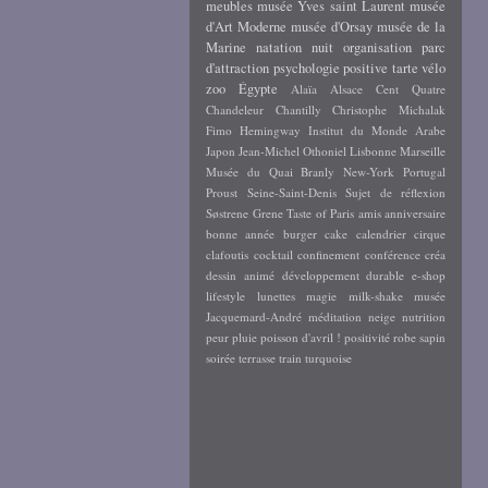
meubles
musée Yves saint Laurent
musée
d'Art Moderne
musée d'Orsay
musée de la
Marine
natation
nuit
organisation
parc
d'attraction
psychologie positive
tarte
vélo
zoo
Égypte
Alaïa
Alsace
Cent Quatre
Chandeleur
Chantilly
Christophe Michalak
Fimo
Hemingway
Institut du Monde Arabe
Japon
Jean-Michel Othoniel
Lisbonne
Marseille
Musée du Quai Branly
New-York
Portugal
Proust
Seine-Saint-Denis
Sujet de réflexion
Søstrene Grene
Taste of Paris
amis
anniversaire
bonne année
burger
cake
calendrier
cirque
clafoutis
cocktail
confinement
conférence
créa
dessin animé
développement durable
e-shop
lifestyle
lunettes
magie
milk-shake
musée
Jacquemard-André
méditation
neige
nutrition
peur
pluie
poisson d'avril !
positivité
robe
sapin
soirée
terrasse
train
turquoise