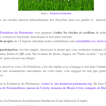
Source :
Fondation Patrimoine
, les cloches lancent inlassablement des chocolats dans nos jardins et maisons 
aider les cloches et carillons
a
Fondation du Patrimoine
vous propose d'
de notre
s, à retrouver leur lustre, leur beauté et leur jolie sonorité.
de projets
sur 13 régions attendant notre contribution sont
consultables ici, sur le 
 participation
c'est très simple, choisissez le projet que vous souhaitez soutenir, cli
rama, flashez le QR code. Sur le menu de droite, cliquez sur "Faites un don" * en l
on" pour envoyer un chèque.
ait, inscrivez-vous à la Fondation, c'est très rapide et ça n'engage à rien dans l'immé
de aux restaurations rencontrées sur votre route, vous engager en tant que parti
se.
sur la Fondation du Patrimoine,
visitez le site fondation-patrimoine.org
. De bien 
au de Fontainebleau
,
maison de Colette
,
domaine de Monte-Cristo
,
remparts de Di
its à la Fondation du patrimoine bénéficient d’une réduction d’impôt.