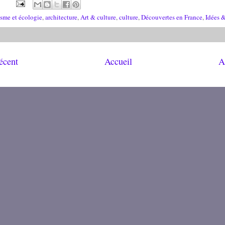
isme et écologie
,
architecture
,
Art & culture
,
culture
,
Découvertes en France
,
Idées &
récent
Accueil
A