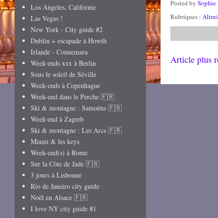
Posted by
Sophie
Los Angeles, Californie
Rubriques :
Altru
Las Vegas !
New York - City guide #2
Dublin + escapade à Howth
Irlande - Connemara
Article plus 
Week-ends xxx à Berlin
Sous le soleil de Séville
Week-ends à Copenhague
Week-end dans le Perche 🇫🇷
Ski & montagne : Samoëns 🇫🇷
Week-end à Zagreb
Ski & montagne : Les Arcs 🇫🇷
Miami & les keys
Week-end(s) à Rome
Sur la Côte de Jade 🇫🇷
3 jours à Lisbonne
Rio de Janeiro city guide
Noël en Alsace 🇫🇷
I love NY city guide #1