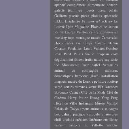
apéritif
complément alimentaire
concert
galette
jean
jeu
jouets
opéra
palais
Galliera
piscine
pizza
plantes
spectacle
ELLE
Epiphanie
Femmes ré/ actives
Le
Louvre
Lyon
Magazine
Plaisirs de saison
Ralph Lauren
Vuitton
centre commercial
masking tape
montagne
musée Carnavalet
photo
pâtes
ski
temps
théâtre
Berlin
Courson
Fondation Louis Vuitton
Octobre
Rose
Petit Palais
Suède
chapeau
cosy
déguisement
fitness
fruits
nature
sac
série
thé
Monumenta
Tour Eiffel
Versailles
animal de compagnie
animaux
domestiques
barbecue
glace
installation
magnets
musée du Louvre
peinture
rooftop
santé
sorties
verrines
vœux
BD
Birchbox
Bordeaux
Cannes
Cité de la Mode
Cité du
Cinéma
Harry Potter
Huang Yong Ping
Hôtel de Ville
Instagram
Musée Maillol
Palais de Tokyo
amour
animaux sauvages
box
cahier pratique
canicule
chaussures
chill
cookies
création littéraire
cueillette
festival
histoire
la Villette
marché