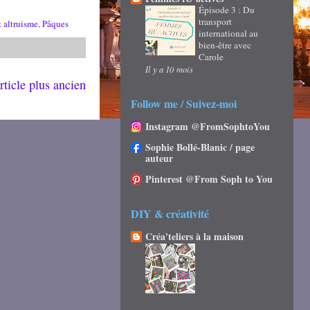
Épisode 3 : Du
transport
 altruisme
,
Pâques
international au
bien-être avec
Carole
Il y a 10 mois
rticle plus ancien
Follow me / Suivez-moi
Instagram @FromSophtoYou
Sophie Bollé-Blanic / page
auteur
Pinterest @From Soph to You
DIY & créativité
Créa'teliers à la maison