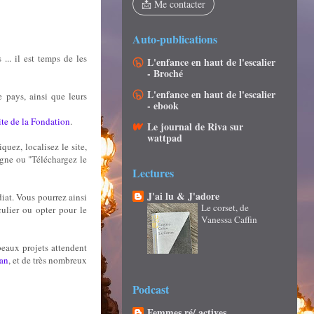
📩 Me contacter
Auto-publications
... il est temps de les
L'enfance en haut de l'escalier
- Broché
L'enfance en haut de l'escalier
 pays, ainsi que leurs
- ebook
site de la Fondation
.
Le journal de Riva sur
wattpad
quez, localisez le site,
igne ou "Téléchargez le
Lectures
J'ai lu & J'adore
diat. Vous pourrez ainsi
Le corset, de
culier ou opter pour le
Vanessa Caffin
beaux projets attendent
nan
, et de très nombreux
Podcast
Femmes ré/ actives