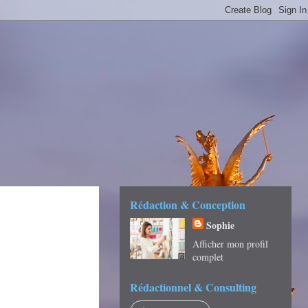
É -
Rédaction & Conception
Sophie
Afficher mon profil
complet
Rédactionnel & Consulting