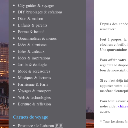
City guides & voyages
DIY bricolages & créations
Déco & maison
Depuis des années
Enfants & parents
remercier !
Forme & beauté
Gourmandises & menus
Fort à propos, l
clochers et beffroi
Idées & altruisme
quarantaine 
Une
Idées & cadeaux
Idées & inspirations
offrir votre
Pour
Jardin & écologie
regardez le diapo
bon de souscripti
Mode & accessoires
Musiques & lectures
Si ce n'est déjà f
Parisienne & Paris
apporter votre ai
Voyages & transport
mécénat d'entrepri
Web & technologies
Pour tout savoir 
Écriture & réflexion
notre aide :
châte
autres.
Carnets de voyage
* Tous les dons fa
Provence : le Luberon 🇫🇷