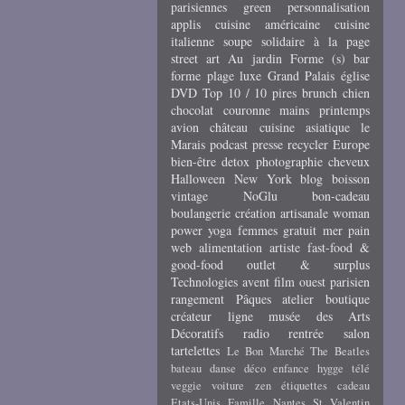
parisiennes
green
personnalisation
applis
cuisine américaine
cuisine
italienne
soupe
solidaire
à la page
street art
Au jardin
Forme (s)
bar
forme
plage
luxe
Grand Palais
église
DVD
Top 10 / 10 pires
brunch
chien
chocolat
couronne
mains
printemps
avion
château
cuisine asiatique
le
Marais
podcast
presse
recycler
Europe
bien-être
detox
photographie
cheveux
Halloween
New York
blog
boisson
vintage
NoGlu
bon-cadeau
boulangerie
création artisanale
woman
power
yoga
femmes
gratuit
mer
pain
web
alimentation
artiste
fast-food &
good-food
outlet & surplus
Technologies
avent
film
ouest parisien
rangement
Pâques
atelier
boutique
créateur
ligne
musée des Arts
Décoratifs
radio
rentrée
salon
tartelettes
Le Bon Marché
The Beatles
bateau
danse
déco
enfance
hygge
télé
veggie
voiture
zen
étiquettes cadeau
Etats-Unis
Famille
Nantes
St Valentin