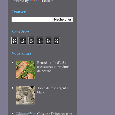
Powered by
Translate
Trouver
Vous étiez
8
3
5
1
0
8
Vous aimez
Rentrée + fin d'été :
accessoires et produits
de beauté
Table de fête argent et
blanc
Cuisine : Délicieux pain