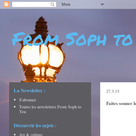
From Soph to
- DÉCOUVERTES - CULTURE - CITY GUIDES - VOYAGES
La Newsletter :
27.3.15
S'abonner
Faites sonner l
Toutes les newsletters From Soph to
You
Découvrir les sujets :
Art & culture