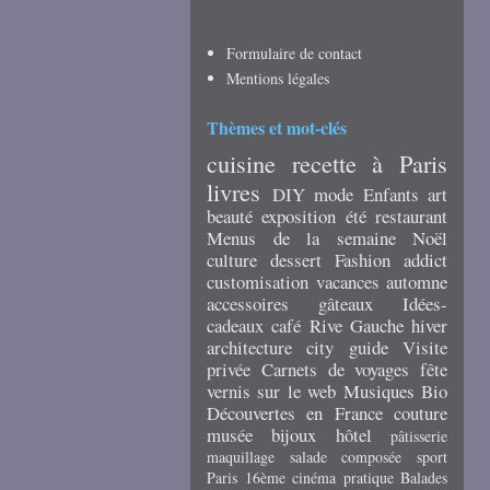
Formulaire de contact
Mentions légales
Thèmes et mot-clés
cuisine
recette
à Paris
livres
DIY
mode
Enfants
art
beauté
exposition
été
restaurant
Menus de la semaine
Noël
culture
dessert
Fashion addict
customisation
vacances
automne
accessoires
gâteaux
Idées-
cadeaux
café
Rive Gauche
hiver
architecture
city guide
Visite
privée
Carnets de voyages
fête
vernis
sur le web
Musiques
Bio
Découvertes en France
couture
musée
bijoux
hôtel
pâtisserie
maquillage
salade composée
sport
Paris 16ème
cinéma
pratique
Balades