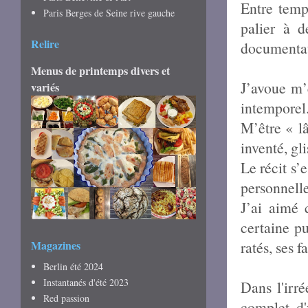
Entre temp
Paris Berges de Seine rive gauche
palier à 
Relire
documentati
Menus de printemps divers et
J’avoue m’
variés
intemporel
M’être « lâ
inventé, gl
Le récit s’
personnelle
J’ai aimé 
certaine p
Magazines
ratés, ses f
Berlin été 2024
Instantanés d'été 2023
Dans l'irré
Red passion
complet, d'