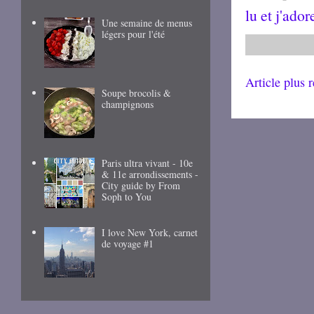
lu et j'ador
Une semaine de menus
légers pour l'été
Article plus 
Soupe brocolis &
champignons
Paris ultra vivant - 10e
& 11e arrondissements -
City guide by From
Soph to You
I love New York, carnet
de voyage #1