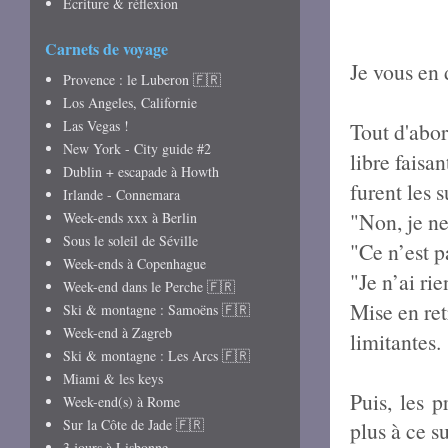
Écriture & réflexion
Carnets de voyage
Je vous en 
Provence : le Luberon 🇫🇷
Los Angeles, Californie
Las Vegas !
Tout d'abor
New York - City guide #2
libre faisa
Dublin + escapade à Howth
furent les s
Irlande - Connemara
"Non, je ne
Week-ends xxx à Berlin
Sous le soleil de Séville
"Ce n’est 
Week-ends à Copenhague
"Je n’ai ri
Week-end dans le Perche 🇫🇷
Mise en ret
Ski & montagne : Samoëns 🇫🇷
Week-end à Zagreb
limitantes.
Ski & montagne : Les Arcs 🇫🇷
Miami & les keys
Puis, les 
Week-end(s) à Rome
Sur la Côte de Jade 🇫🇷
plus à ce s
3 jours à Lisbonne