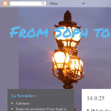
From Soph to
- DÉCOUVERTES - CUL
CRÉATIVITÉ - ART DE 
La Newsletter :
14.9.25
S'abonner
Toutes les newsletters From Soph to