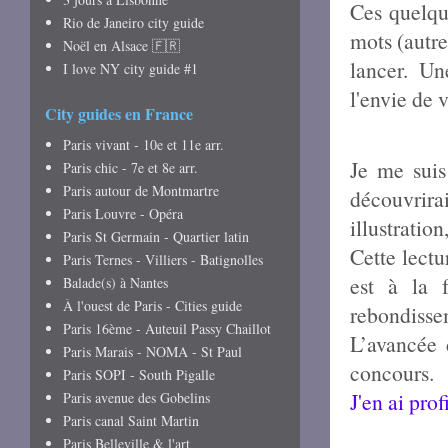
Ces quelque
Rio de Janeiro city guide
mots (autre
Noël en Alsace 🇫🇷
lancer. Un
I love NY city guide #1
l'envie de 
City guides en France
Paris vivant - 10e et 11e arr.
Je me suis
Paris chic - 7e et 8e arr.
Paris autour de Montmartre
découvrir
Paris Louvre - Opéra
illustratio
Paris St Germain - Quartier latin
Cette lectu
Paris Ternes - Villiers - Batignolles
est à la 
Balade(s) à Nantes
À l'ouest de Paris - Cities guide
rebondissem
Paris 16ème - Auteuil Passy Chaillot
L’avancée 
Paris Marais - NOMA - St Paul
concours.
Paris SOPI - South Pigalle
J'en ai pro
Paris avenue des Gobelins
Paris canal Saint Martin
Paris Belleville & l'art