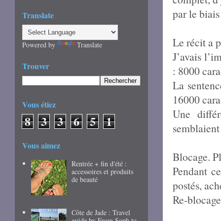
par le biai
Translate
Le récit a 
Powered by
Translate
J’avais l’i
Trouver
: 8000 cara
La sentenc
16000 cara
Vous étiez
Une diffé
8
3
3
6
5
1
semblaient f
Vous aimez
Blocage. P
Rentrée + fin d'été :
Pendant ce 
accessoires et produits
de beauté
postés, ach
Re-blocage
Côte de Jade : Travel
guide by From Soph to