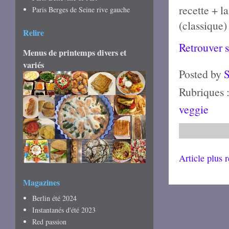
recette + l
Paris Berges de Seine rive gauche
(classique) 
Relire
Retrouver s
Menus de printemps divers et
variés
Posted by
Rubriques 
veggie
Article plus 
Magazines
Berlin été 2024
Instantanés d'été 2023
Red passion