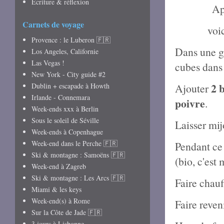
Écriture & réflexion
Ap
Carnets de voyage
voi
Provence : le Luberon 🇫🇷
Dans une g
Los Angeles, Californie
Las Vegas !
cubes
dans
New York - City guide #2
2 
Dublin + escapade à Howth
Ajouter
Irlande - Connemara
poivre
.
Week-ends xxx à Berlin
Sous le soleil de Séville
Laisser mij
Week-ends à Copenhague
Week-end dans le Perche 🇫🇷
Pendant ce 
Ski & montagne : Samoëns 🇫🇷
(bio, c'est
Week-end à Zagreb
Ski & montagne : Les Arcs 🇫🇷
Faire chauf
Miami & les keys
Week-end(s) à Rome
Faire reven
Sur la Côte de Jade 🇫🇷
3 jours à Lisbonne