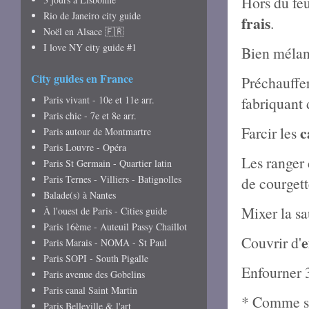
Hors du feu
Rio de Janeiro city guide
frais
.
Noël en Alsace 🇫🇷
I love NY city guide #1
Bien mélan
City guides en France
Préchauffer
Paris vivant - 10e et 11e arr.
fabriquant 
Paris chic - 7e et 8e arr.
c
Farcir les
Paris autour de Montmartre
Paris Louvre - Opéra
Les ranger 
Paris St Germain - Quartier latin
Paris Ternes - Villiers - Batignolles
de courgett
Balade(s) à Nantes
Mixer la sa
À l'ouest de Paris - Cities guide
Paris 16ème - Auteuil Passy Chaillot
e
Couvrir d'
Paris Marais - NOMA - St Paul
Paris SOPI - South Pigalle
Enfourner 3
Paris avenue des Gobelins
Paris canal Saint Martin
* Comme su
Paris Belleville & l'art