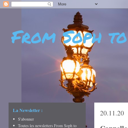
From Soph to
- DÉCOUVERTES - CUL
CRÉATIVITÉ - ART DE 
La Newsletter :
20.11.20
S'abonner
Toutes les newsletters From Soph to