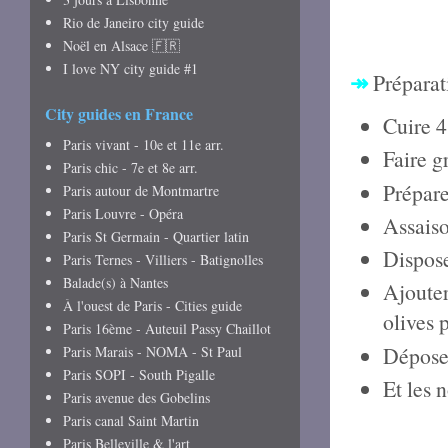
Rio de Janeiro city guide
Noël en Alsace 🇫🇷
I love NY city guide #1
↠
Préparat
City guides en France
Cuire 4
Paris vivant - 10e et 11e arr.
Faire g
Paris chic - 7e et 8e arr.
Prépare
Paris autour de Montmartre
Paris Louvre - Opéra
Assaiso
Paris St Germain - Quartier latin
Dispose
Paris Ternes - Villiers - Batignolles
Balade(s) à Nantes
Ajouter
À l'ouest de Paris - Cities guide
olives 
Paris 16ème - Auteuil Passy Chaillot
Déposer
Paris Marais - NOMA - St Paul
Paris SOPI - South Pigalle
Et les 
Paris avenue des Gobelins
Paris canal Saint Martin
Paris Belleville & l'art