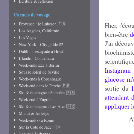
Écriture & réflexion
Carnets de voyage
Provence : le Luberon 🇫🇷
Hier, j'éco
Los Angeles, Californie
bien-être
d
Las Vegas !
J'ai découv
New York - City guide #2
biochimist
Dublin + escapade à Howth
Irlande - Connemara
scientifiq
Week-ends xxx à Berlin
Instagram
s
Sous le soleil de Séville
glucose m'
Week-ends à Copenhague
Week-end dans le Perche 🇫🇷
sortie du
Ski & montagne : Samoëns 🇫🇷
attendant 
Week-end à Zagreb
appliquer l
Ski & montagne : Les Arcs 🇫🇷
Miami & les keys
A
Week-end(s) à Rome
Sur la Côte de Jade 🇫🇷
3 jours à Lisbonne