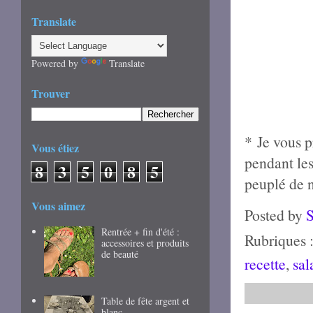
Translate
Powered by
Translate
Trouver
*
Je vous p
Vous étiez
pendant les
8
3
5
0
8
5
peuplé de 
Vous aimez
Posted by
Rentrée + fin d'été :
Rubriques 
accessoires et produits
de beauté
recette
,
sa
Table de fête argent et
blanc